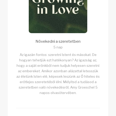
Növekedni a szeretetben
5 nap
Az igazán fontos: szeretni Istent és másokat. De
hogyan tehetjük ezt hatékonyan? Az igazság az,
hogy a saját erőnkből nem tudjuk helyesen szeretni
az embereket. Amikor azonban alázattal letesszük
az életünk Isten elé, képesek leszünk az Ő hiteles és
erőtlejes szeretetéből élni. Mélyítsd a tudásod a
szeretetben való növekedésről, Amy Groeschel 5
napos olvasótervében.