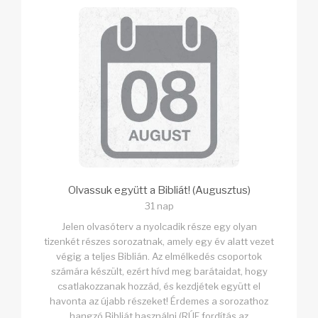
Olvassuk együtt a Bibliát! (Augusztus)
31 nap
Jelen olvasóterv a nyolcadik része egy olyan
tizenkét részes sorozatnak, amely egy év alatt vezet
végig a teljes Biblián. Az elmélkedés csoportok
számára készült, ezért hívd meg barátaidat, hogy
csatlakozzanak hozzád, és kezdjétek együtt el
havonta az újabb részeket! Érdemes a sorozathoz
hangzó Bibliát használni (RÚF fordítás az