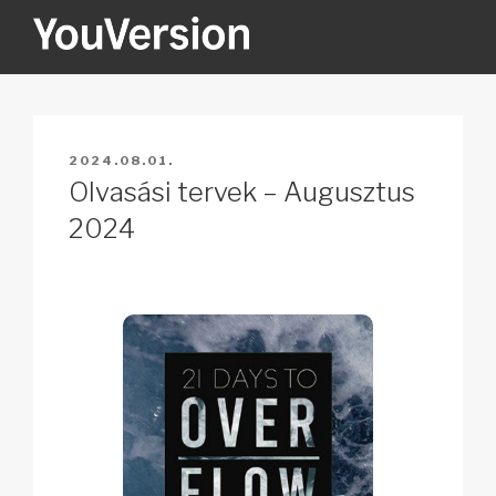
Tartalomhoz
YOUVERSION
Seeking God every day.
BEKÜLDVE:
2024.08.01.
Olvasási tervek – Augusztus
2024