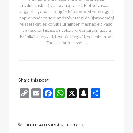
alkalmazásban). Az egy napra eső Bibliaolvasás —
vagy -hallgatás — csupán húsz perc. Minden egyes
napi olvasás tartalmaz ószövetségi és újszövetségi
fejezeteket, és körülbelül minden másnap elolvasol
egy zsoltárt is. Ez, a nyolcadik rész tartalmazza a
Krónikák könyveit, Ezsdrás könyvét, valamint a két
Thesszalonika levelet.
Share this post:
C
E
F
W
X
S
O
o
m
a
h
n
s
p
ail
c
at
a
sz
y
e
s
p
a
KATEGÓRIÁK
BIBLIAOLVASÁSI TERVEK
Li
b
A
c
m