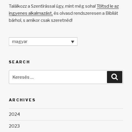
Találkozz a Szentírással úgy, mint még soha!
Töltsd le az
ingyenes alkalmazást,
és olvasd rendszeresen a Bibliát
bárhol, s amikor csak szeretnéd!
magyar
SEARCH
Keresés
Keres
a
következő
kifejezésre:
ARCHIVES
2024
2023