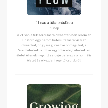
21 nap a túlcsordulásra
21 nap
A 21 nap a túlcsordulásra olvasótervben Jeremiah
Hosford egy három hetes utazásra viszi az
olvasókat, hogy megüresítve önmagukat, a
Szentlélekkel betöltve egy túláradó, Lélekkel teli
életet éljenek meg. Itt az ideje befejezni a normális
életet és elkezdeni egy túlcsordulót!