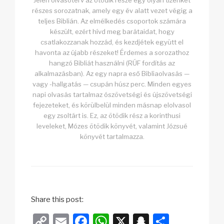
Jelen olvasóterv az ötödik része egy olyan tizenkét
részes sorozatnak, amely egy év alatt vezet végig a
teljes Biblián. Az elmélkedés csoportok számára
készült, ezért hívd meg barátaidat, hogy
csatlakozzanak hozzád, és kezdjétek együtt el
havonta az újabb részeket! Érdemes a sorozathoz
hangzó Bibliát használni (RÚF fordítás az
alkalmazásban). Az egy napra eső Bibliaolvasás —
vagy -hallgatás — csupán húsz perc. Minden egyes
napi olvasás tartalmaz ószövetségi és újszövetségi
fejezeteket, és körülbelül minden másnap elolvasol
egy zsoltárt is. Ez, az ötödik rész a korinthusi
leveleket, Mózes ötödik könyvét, valamint Józsué
könyvét tartalmazza.
Share this post:
C
E
F
W
X
S
O