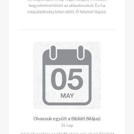
kegyelmével kíséri az alázatosokat. És ha
megalázkodsz Isten előtt, Ő felemel téged.
Olvassuk együtt a Bibliát! (Május)
31 nap