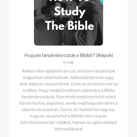
Hogyan tanulmányozzuk a Bibliát? (Alapok)
5 nap
Amikor Isten Igéjéről van szó, könnyen érezhetjük
magunkat túlterheltnek, felkészületlennek vagy
akár teljesen elveszettnek. Ezzel az olvasótervvel az
a célom, hogy megkönnyítsem számodra a Biblia
tanulmányozását. Szeretnék megismertetni veled
három fontos alapelvet, amely segítségedre lehet a
sikeres olvasásban. Gyere, és fedezd fel még ma,
hogyan olvashatod a Bibliát nem csupán
információszerzés céljából, hanem az egész életed
átformálására!