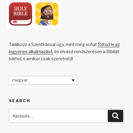
Találkozz a Szentírással úgy, mint még soha!
Töltsd le az
ingyenes alkalmazást,
és olvasd rendszeresen a Bibliát
bárhol, s amikor csak szeretnéd!
magyar
SEARCH
Keresés
Keres
a
következő