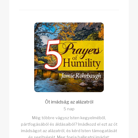
Öt imádság az alázatról
5 nap
Még többre vágysz Isten kegyelméből,
pártfogásából és áldásaiból? Imádkozd el ezt az öt
imádságot az alázatról, és kérd Isten támogatását
és segítségét. Meg fogja hallgatni imádat;