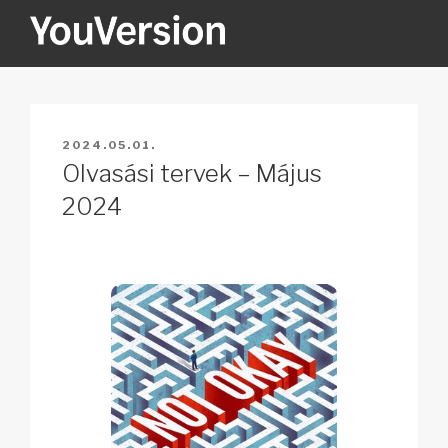
Tartalomhoz
YOUVERSION
Seeking God every day.
BEKÜLDVE:
2024.05.01.
Olvasási tervek – Május
2024