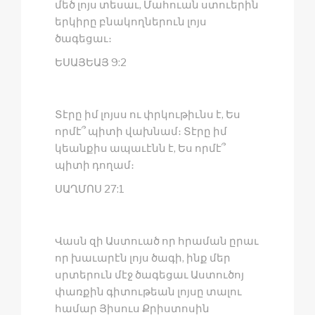
մեծ լոյս տեսաւ, Մահուան ստուերին
երկիրը բնակողներուն լոյս
ծագեցաւ։
ԵՍԱՅԵԱՅ 9:2
Տէրը իմ լոյսս ու փրկութիւնս է, Ես
որմէ՞ պիտի վախնամ։ Տէրը իմ
կեանքիս ապաւէնն է, Ես որմէ՞
պիտի դողամ։
ՍԱՂՄՈՍ 27:1
Վասն զի Աստուած որ հրաման ըրաւ
որ խաւարէն լոյս ծագի, ինք մեր
սրտերուն մէջ ծագեցաւ Աստուծոյ
փառքին գիտութեան լոյսը տալու
համար Յիսուս Քրիստոսին