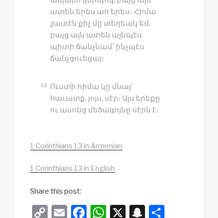
ատեն երես առ երես։ Հիմա
շատէն քիչ մը տեղեակ եմ,
բայց այն ատեն այնպէս
պիտի ճանչնամ՝ ինչպէս
ճանչցուեցայ։
13
Ուստի հիմա կը մնայ՝
հաւատք, յոյս, սէր։ Այս երեքը
ու ասոնց մեծագոյնը սէրն է։
1 Corinthians 13 in Armenian
1 Corinthians 13 in English
Share this post:
C
E
F
W
X
S
S