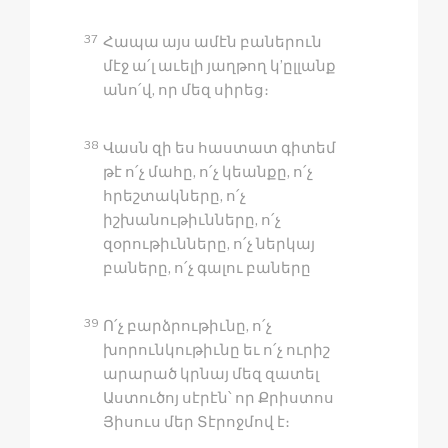
37
Հապա այս ամէն բաներուն
մէջ ա՛լ աւելի յաղթող կ’ըլլանք
անո՛վ, որ մեզ սիրեց։
38
Վասն զի ես հաստատ գիտեմ
թէ ո՛չ մահը, ո՛չ կեանքը, ո՛չ
հրեշտակները, ո՛չ
իշխանութիւնները, ո՛չ
զօրութիւնները, ո՛չ ներկայ
բաները, ո՛չ գալու բաները
39
Ո՛չ բարձրութիւնը, ո՛չ
խորունկութիւնը եւ ո՛չ ուրիշ
արարած կրնայ մեզ զատել
Աստուծոյ սէրէն՝ որ Քրիստոս
Յիսուս մեր Տէրոջմով է։