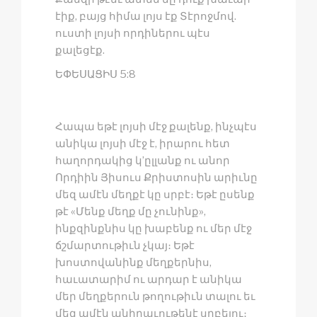
էիք, բայց հիմա լոյս էք Տէրոջմով.
ուստի լոյսի որդիներու պէս
քալեցէք.
ԵՓԵՍԱՑԻՍ 5:8
Հապա եթէ լոյսի մէջ քալենք, ինչպէս
անիկա լոյսի մէջ է, իրարու հետ
հաղորդակից կ’ըլլանք ու անոր
Որդիին Յիսուս Քրիստոսին արիւնը
մեզ ամէն մեղքէ կը սրբէ։ Եթէ ըսենք
թէ «Մենք մեղք մը չունինք»,
ինքզինքնիս կը խաբենք ու մեր մէջ
ճշմարտութիւն չկայ։ Եթէ
խոստովանինք մեղքերնիս,
հաւատարիմ ու արդար է անիկա
մեր մեղքերուն թողութիւն տալու եւ
մեզ ամէն անիրաւութենէ սրբելու։