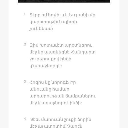
1
Տէրը իմ հովիւս է. Ես բանի մը
կարօտութիւն պիտի
չունենամ։
2
Զիս խոտաւէտ արօտներու
մէջ կը պառկեցնէ, Հանդարտ
ջուրերու քով ինծի
կ’առաջնորդէ։
3
Հոգիս կը նորոգէ։ Իր
անուանը համար
արդարութեան ճամբաներու
մէջ կ’առաջնորդէ ինծի։
4
Թէեւ մահուան շուքի ձորին
մէջ ալ պտըտիմ, Չարէն