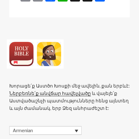
o
m
a
h
n
h
p
ail
c
at
a
ar
y
e
s
p
e
Li
b
A
c
n
o
p
h
k
o
p
at
k
Խորացե՛ք Աստծո Խոսքի մեջ ավելին, քան երբևէ:
Ներբեռնե՛ք անվճար հավելվածը
և վայելե՛ք
Աստվածաշնչի պատմությունները հենց այնտեղ
և այն ժամանակ, երբ Ձեզ անհրաժեշտ է:
Armenian