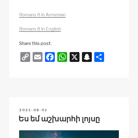
Romans 8 in Armenian
Romans 8 in English
Share this post:
C
E
F
W
X
S
S
o
m
a
h
n
h
p
ail
c
at
a
ar
y
e
s
p
e
Li
b
A
c
n
o
p
h
POSTED
2021-06-01
k
o
p
at
ON
Ես եմ աշխարհի լոյսը
k