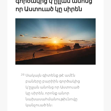
գործակից կ’ըլլան անոնց
որ Աստուած կը սիրեն
28
Սակայն գիտենք թէ ամէն
բաները բարիին գործակից
կ’ըլլան անոնց որ Աստուած
կը սիրեն, որոնք անոր
նախասահմանութիւնովը
կանչուած են։