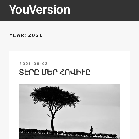
Skip
to
content
YOUVERSION
Seeking God every day.
YEAR:
2021
POSTED
2021-08-03
ON
ՏԷՐԸ ՄԵՐ ՀՈՎԻՒԸ