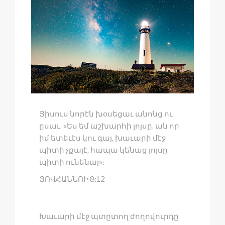
Յիսուս նորէն խօսեցաւ անոնց ու
ըսաւ. «Ես եմ աշխարհի լոյսը. ան որ
իմ ետեւէս կու գայ, խաւարի մէջ
պիտի չքալէ, հապա կենաց լոյսը
պիտի ունենայ»։
ՅՈՎՀԱՆՆՈԻ 8:12
Խաւարի մէջ պտըտող ժողովուրդը