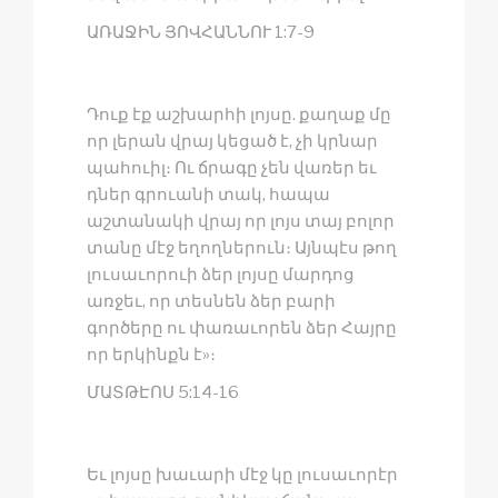
ԱՌԱՋԻՆ ՅՈՎՀԱՆՆՈՒ 1:7-9
Դուք էք աշխարհի լոյսը. քաղաք մը
որ լերան վրայ կեցած է, չի կրնար
պահուիլ։ Ու ճրագը չեն վառեր եւ
դներ գրուանի տակ, հապա
աշտանակի վրայ որ լոյս տայ բոլոր
տանը մէջ եղողներուն։ Այնպէս թող
լուսաւորուի ձեր լոյսը մարդոց
առջեւ, որ տեսնեն ձեր բարի
գործերը ու փառաւորեն ձեր Հայրը
որ երկինքն է»։
ՄԱՏԹԷՈՍ 5:14-16
Եւ լոյսը խաւարի մէջ կը լուսաւորէր