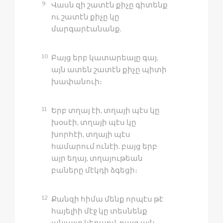
9
Վասն զի շատէն քիչը գիտենք
ու շատէն քիչը կը
մարգարէանանք.
10
Բայց երբ կատարեալը գայ,
այն ատեն շատէն քիչը պիտի
խափանուի։
11
Երբ տղայ էի, տղայի պէս կը
խօսէի, տղայի պէս կը
խորհէի, տղայի պէս
համարում ունէի. բայց երբ
այր եղայ, տղայութեան
բաները մէկդի ձգեցի։
12
Քանզի հիմա մենք որպէս թէ
հայելիի մէջ կը տեսնենք
անյայտ կերպով, բայց այն