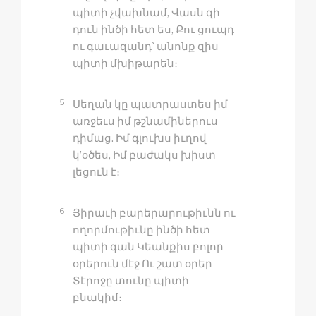
պիտի չվախնամ, Վասն զի
դուն ինծի հետ ես, Քու ցուպդ
ու գաւազանդ՝ անոնք զիս
պիտի մխիթարեն։
5
Սեղան կը պատրաստես իմ
առջեւս իմ թշնամիներուս
դիմաց. Իմ գլուխս իւղով
կ’օծես, Իմ բաժակս խիստ
լեցուն է։
6
Յիրաւի բարերարութիւնն ու
ողորմութիւնը ինծի հետ
պիտի գան Կեանքիս բոլոր
օրերուն մէջ Ու շատ օրեր
Տէրոջը տունը պիտի
բնակիմ։