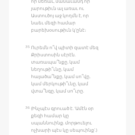
որ մեռաւ, մանաւանդ որ
յարութիւն ալ առաւ ու
Աստուծոյ աջ կողմն է, որ
նաեւ մեզի համար
բարեխօսութիւն կ’ընէ։
35
Ուրեմն ո՞վ պիտի զատէ մեզ
Քրիստոսին սէրէն.
տառապա՞նքը, կամ
նեղութի՞ւնը, կամ
հալածա՞նքը, կամ սո՞վը,
կամ մերկութի՞ւնը, կամ
վտա՞նգը, կամ սո՞ւրը.
36
(Ինչպէս գրուած է. ‘Ամէն օր
քեզի համար կը
սպաննուինք. մորթուելու
ոչխարի պէս կը սեպուինք’.)