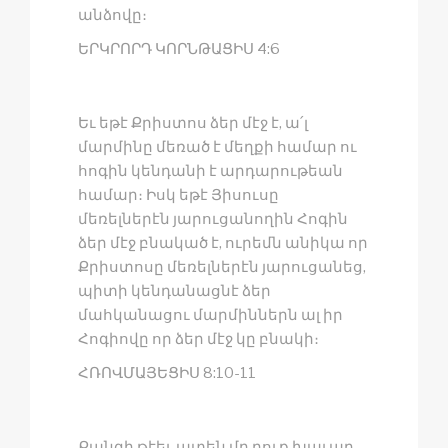
անձովը։
ԵՐԿՐՈՐԴ ԿՈՐՆԹԱՑԻՍ 4:6
Եւ եթէ Քրիստոս ձեր մէջ է, ա՛լ
մարմինը մեռած է մեղքի համար ու
հոգին կենդանի է արդարութեան
համար։ Իսկ եթէ Յիսուսը
մեռելներէն յարուցանողին Հոգին
ձեր մէջ բնակած է, ուրեմն անիկա որ
Քրիստոսը մեռելներէն յարուցանեց,
պիտի կենդանացնէ ձեր
մահկանացու մարմիններն ալ իր
Հոգիովը որ ձեր մէջ կը բնակի։
ՀՌՈՎՄԱՅԵՑԻՍ 8:10-11
Քանզի թէեւ ատեն մը դուք խաւար