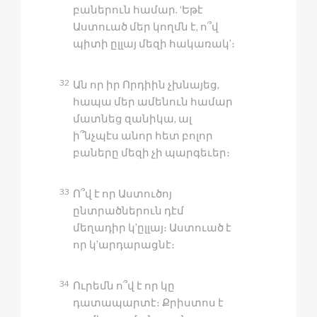
բաներուն համար. ‘Եթէ
Աստուած մեր կողմն է, ո՞վ
պիտի ըլլայ մեզի հակառակ’։
32
Ան որ իր Որդիին չխնայեց,
հապա մեր ամենուն համար
մատնեց զանիկա, ալ
ի՞նչպէս անոր հետ բոլոր
բաները մեզի չի պարգեւեր։
33
Ո՞վ է որ Աստուծոյ
ընտրածներուն դէմ
մեղադիր կ’ըլլայ։ Աստուած է
որ կ’արդարացնէ։
34
Ուրեմն ո՞վ է որ կը
դատապարտէ։ Քրիստոս է