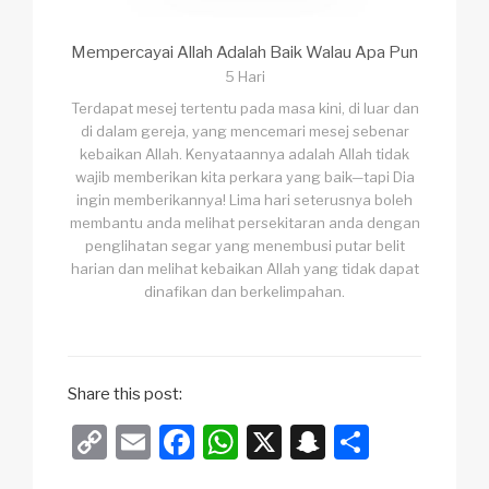
Mempercayai Allah Adalah Baik Walau Apa Pun
5 Hari
Terdapat mesej tertentu pada masa kini, di luar dan
di dalam gereja, yang mencemari mesej sebenar
kebaikan Allah. Kenyataannya adalah Allah tidak
wajib memberikan kita perkara yang baik—tapi Dia
ingin memberikannya! Lima hari seterusnya boleh
membantu anda melihat persekitaran anda dengan
penglihatan segar yang menembusi putar belit
harian dan melihat kebaikan Allah yang tidak dapat
dinafikan dan berkelimpahan.
Share this post:
C
E
F
W
X
S
S
o
m
a
h
n
h