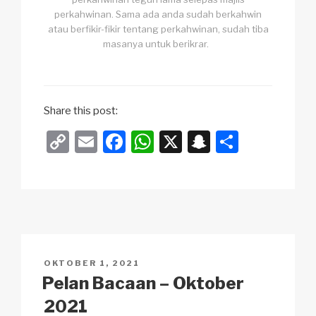
perkahwinan. Sama ada anda sudah berkahwin
atau berfikir-fikir tentang perkahwinan, sudah tiba
masanya untuk berikrar.
Share this post:
C
E
F
W
X
S
S
o
m
a
h
n
h
p
ail
c
at
a
ar
y
e
s
p
e
Li
b
A
c
n
o
p
h
DIKIRIM
OKTOBER 1, 2021
k
o
p
at
PADA
Pelan Bacaan – Oktober
k
2021