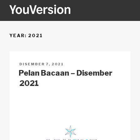
Langkau
ke
kandungan
YOUVERSION
Seeking God every day.
YEAR:
2021
DIKIRIM
DISEMBER 7, 2021
PADA
Pelan Bacaan – Disember
2021