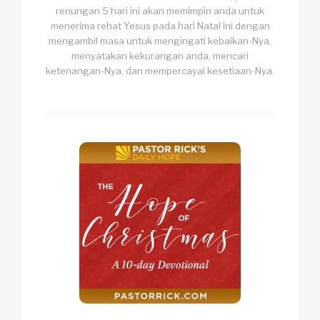
renungan 5 hari ini akan memimpin anda untuk
menerima rehat Yesus pada hari Natal ini dengan
mengambil masa untuk mengingati kebaikan-Nya,
menyatakan kekurangan anda, mencari
ketenangan-Nya, dan mempercayai kesetiaan-Nya.