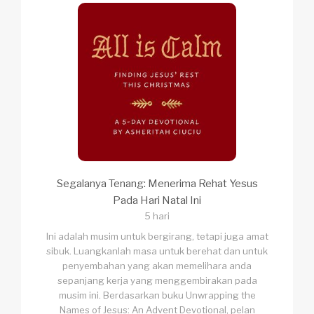
Segalanya Tenang: Menerima Rehat Yesus
Pada Hari Natal Ini
5 hari
Ini adalah musim untuk bergirang, tetapi juga amat
sibuk. Luangkanlah masa untuk berehat dan untuk
penyembahan yang akan memelihara anda
sepanjang kerja yang menggembirakan pada
musim ini. Berdasarkan buku Unwrapping the
Names of Jesus: An Advent Devotional, pelan