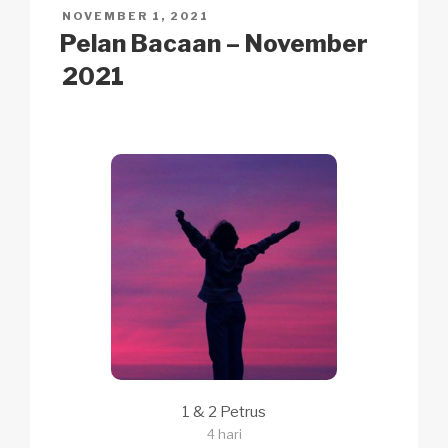
n
o
p
h
DIKIRIM
NOVEMBER 1, 2021
k
o
p
at
PADA
Pelan Bacaan – November
k
2021
1 & 2 Petrus
4 hari