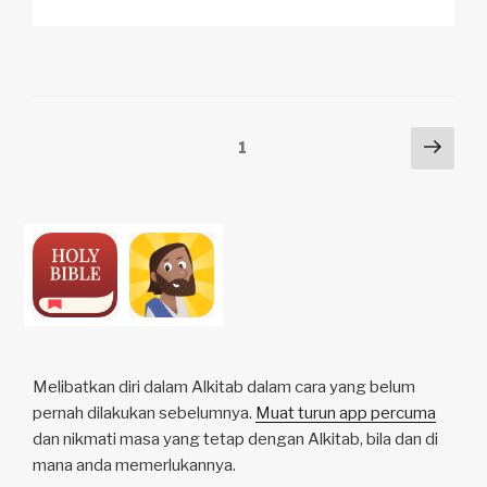
p
ail
c
at
a
ar
y
e
s
p
e
Li
b
A
c
n
o
p
h
Posts
Hal
Page
1
k
o
p
at
sele
pagination
k
Melibatkan diri dalam Alkitab dalam cara yang belum
pernah dilakukan sebelumnya.
Muat turun app percuma
dan nikmati masa yang tetap dengan Alkitab, bila dan di
mana anda memerlukannya.