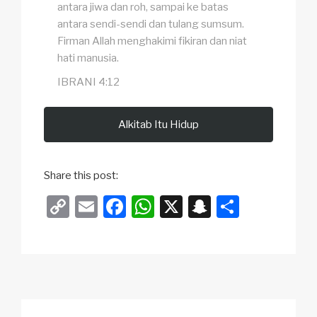
antara jiwa dan roh, sampai ke batas
antara sendi-sendi dan tulang sumsum.
Firman Allah menghakimi fikiran dan niat
hati manusia.
IBRANI 4:12
Alkitab Itu Hidup
Share this post:
C
E
F
W
X
S
S
o
m
a
h
n
h
p
ail
c
at
a
ar
y
e
s
p
e
Li
b
A
c