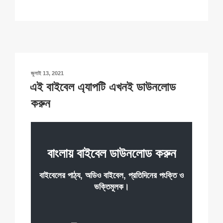
o
m
a
h
n
h
p
ail
c
at
a
ar
y
e
s
p
e
Li
b
A
c
n
o
p
h
POSTED
জুলাই 13, 2021
k
o
p
at
ON
এই বাইবেল এ্যাপটি এখনই ডাউনলোড
k
করুন
বাংলায় বাইবেল ডাউনলোড করুন
বাইবেলের পাঠ্য, অডিও বাইবেল, প্রতিদিনের পংক্তি ও
ভক্তিমূলক।