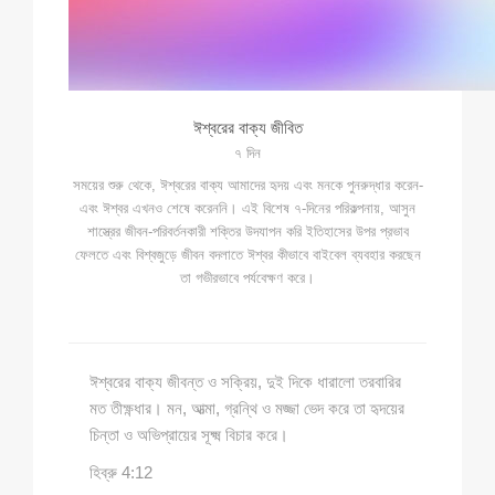
ঈশ্বরের বাক্য জীবিত
৭ দিন
সময়ের শুরু থেকে, ঈশ্বরের বাক্য আমাদের হৃদয় এবং মনকে পুনরুদ্ধার করেন-
এবং ঈশ্বর এখনও শেষে করেননি। এই বিশেষ ৭-দিনের পরিকল্পনায়, আসুন
শাস্ত্রের জীবন-পরিবর্তনকারী শক্তির উদযাপন করি ইতিহাসের উপর প্রভাব
ফেলতে এবং বিশ্বজুড়ে জীবন বদলাতে ঈশ্বর কীভাবে বাইবেল ব্যবহার করছেন
তা গভীরভাবে পর্যবেক্ষণ করে।
ঈশ্বরের বাক্য জীবন্ত ও সক্রিয়, দুই দিকে ধারালো তরবারির
মত তীক্ষ্ণধার। মন, আত্মা, গ্রন্থি ও মজ্জা ভেদ করে তা হৃদয়ের
চিন্তা ও অভিপ্রায়ের সূক্ষ্ম বিচার করে।
হিব্রু 4:12