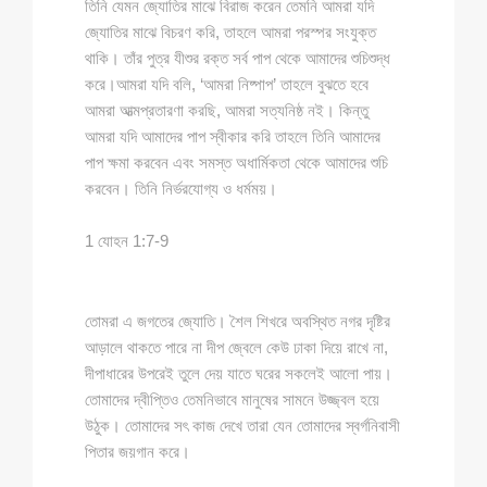
তিনি যেমন জ্যোতির মাঝে বিরাজ করেন তেমনি আমরা যদি
জ্যোতির মাঝে বিচরণ করি, তাহলে আমরা পরস্পর সংযুক্ত
থাকি। তাঁর পুত্র যীশুর রক্ত সর্ব পাপ থেকে আমাদের শুচিশুদ্ধ
করে।আমরা যদি বলি, ‘আমরা নিষ্পাপ’ তাহলে বুঝতে হবে
আমরা আত্মপ্রতারণা করছি, আমরা সত্যনিষ্ঠ নই। কিন্তু
আমরা যদি আমাদের পাপ স্বীকার করি তাহলে তিনি আমাদের
পাপ ক্ষমা করবেন এবং সমস্ত অধার্মিকতা থেকে আমাদের শুচি
করবেন। তিনি নির্ভরযোগ্য ও ধর্মময়।
1 যোহন 1:7-9
তোমরা এ জগতের জ্যোতি। শৈল শিখরে অবস্থিত নগর দৃষ্টির
আড়ালে থাকতে পারে না দীপ জ্বেলে কেউ ঢাকা দিয়ে রাখে না,
দীপাধারের উপরেই তুলে দেয় যাতে ঘরের সকলেই আলো পায়।
তোমাদের দ্বীপ্তিও তেমনিভাবে মানুষের সামনে উজ্জ্বল হয়ে
উঠুক। তোমাদের সৎ কাজ দেখে তারা যেন তোমাদের স্বর্গনিবাসী
পিতার জয়গান করে।