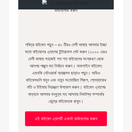
পবিত্র বাইবেল পড়ুন – ৪০ টিরও বেশী ভাষায় আপনার ইচ্ছা
মতো বাইবেলের এ্যাপের ইন্টারফেস সেট করুন।১০০০ এরও
বেশী ভাষায় সহজেই শত শত বাইবেলের সংস্করণ থেকে
আনপর পচ্ছন্দ মত নির্বাচন করুন। অফলাইন বাইবেল:
এমনকি নেটওয়ার্ক অ্যাক্সেস ছাড়াও পড়ুন। অডিও
বাইবেলগুলি শুনুন এবং নতুন সংযোজিত ‍স্কিপ, প্লেব্যাকের
গতি ও টাইমার নিয়ন্ত্রণ উপভোগ করুন। বাইবেল এ্যাপের
মাধ্যমে আপনার বন্ধুত্ব সহ আপনার নিকটস্থ সম্পর্কের
কেন্দ্রে বাইবেলকে রাখুন।
এই বাইবেল এ্যাপটি এখনই ডাউনলোড করুন