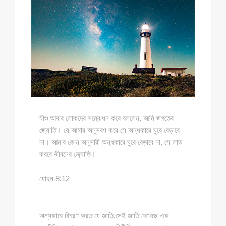
যীশু আবার লোকদের সম্বোধন করে বললেন, আমি জগতের
জ্যোতি। যে আমার অনুসরণ করে সে অন্ধকারে ঘুরে বেড়াবে
না। আমার কোন অনুসারী অন্ধকারে ঘুরে বেড়াবে না, সে লাভ
করবে জীবনের জ্যোতি।
যোহন 8:12
অন্ধকারে বিচরণ করত যে জাতি,সেই জাতি দেখেছে এক