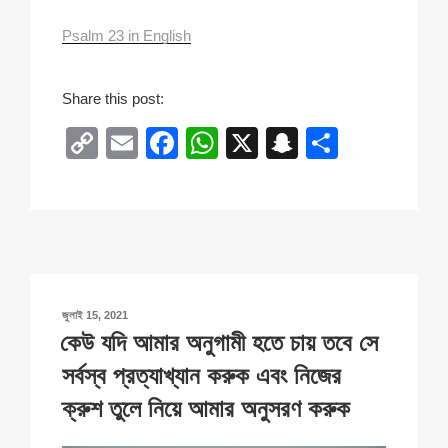
Psalm 23 in English
Share this post:
C
E
F
W
X
S
S
o
m
a
h
n
h
p
ail
c
at
a
ar
y
e
s
p
e
Li
b
A
c
n
o
p
h
POSTED
জুলাই 15, 2021
k
o
p
at
ON
কেউ যদি আমার অনুগামী হতে চায় তবে সে
k
সর্বস্ব প্রত্যাখ্যান করুক এবং নিজের
ক্রুশ তুলে নিয়ে আমার অনুসরণ করুক