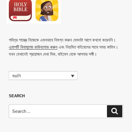
n
o
p
h
k
o
p
at
k
পবিত্র শাস্ত্রে নিজেকে এমনভাবে নিমগ্ন করুন যেমনটা আগে কখনো করেননি।
এ্যাপটি বিনামূল্যে ডাউনলোড করুন
এবং নিয়মিত বাইবেলের সাথে সময় কাটান।
যখন যেখানেই প্রয়োজন দেখা দিক, বাইবেল হোক আপনার সঙ্গী।
বাঙালি
SEARCH
Search
Search
for: