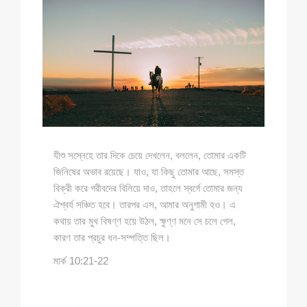
যীশু সস্নেহে তার দিকে চেয়ে দেখলেন, বললেন, তোমার একটি
জিনিষের অভাব রয়েছে। যাও, যা কিছু তোমার আছে, সমস্ত
বিক্রী করে গরীবদের বিলিয়ে দাও, তাহলে স্বর্গে তোমার জন্য
ঐশ্বর্য সঞ্চিত হবে। তারপর এস, আমার অনুগামী হও। এ
কথায় তার মুখ বিষণ্ণ হয়ে উঠল, ক্ষুণ্ণ মনে সে চলে গেল,
কারণ তার প্রচুর ধন-সম্পত্তি ছিল।
মার্ক 10:21-22