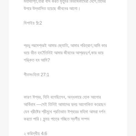
মহাদীপ্তি,যারা বাস করত মৃত্যুর বিভীষিকাঘেরা দেশে,তাদের
উপরে উদ্ভাসিত হয়েছে জীবনের আলো।
যিশাইয় 9:2
প্রভু পরমেশ্বরই আমার জ্যোতি, আমার পরিত্রাণ,আমি কার
ভয়ে ভীত হব?তিনিই আমার জীবনের আশ্রয়দুর্গ,কার ভয়ে
শঙ্কিত হব আমি?
গীতসংহিতা 27:1
কারণ ঈশ্বর, যিনি বলেছিলেন, অন্ধকারে হোক আলোর
আর্বিভাব —সেই তিনিই আমাদের হৃদয় আলোকিত করেছেন
যেন খ্রীষ্টের শ্রীমুখে প্রতিভাত ঈশ্বরের মহিমা আমরা দর্শন
করতে পারি। মৃন্ময় পাত্রে গচ্ছিত স্বর্গীয় সম্পদ
২ করিন্থীয় 4:6