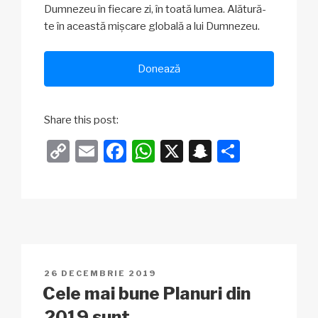
Dumnezeu în fiecare zi, în toată lumea. Alătură-
te în această mișcare globală a lui Dumnezeu.
Donează
Share this post:
C
E
F
W
X
S
P
o
m
a
h
n
ar
p
ail
c
at
a
ta
y
e
s
p
je
Li
b
A
c
az
n
o
p
h
ă
PUBLICAT
26 DECEMBRIE 2019
k
o
p
at
PE
Cele mai bune Planuri din
k
2019 sunt…