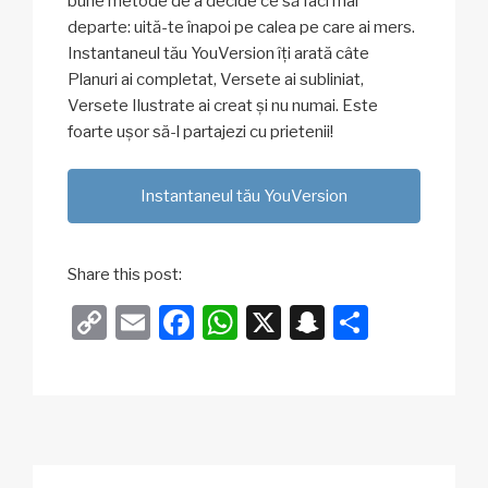
bune metode de a decide ce să faci mai
departe: uită-te înapoi pe calea pe care ai mers.
Instantaneul tău YouVersion îți arată câte
Planuri ai completat, Versete ai subliniat,
Versete Ilustrate ai creat și nu numai. Este
foarte ușor să-l partajezi cu prietenii!
Instantaneul tău YouVersion
Share this post:
C
E
F
W
X
S
P
o
m
a
h
n
ar
p
ail
c
at
a
ta
y
e
s
p
je
Li
b
A
c
az