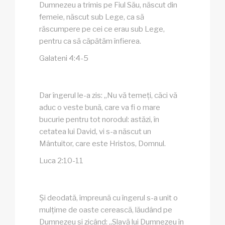
Dumnezeu a trimis pe Fiul Său, născut din
femeie, născut sub Lege, ca să
răscumpere pe cei ce erau sub Lege,
pentru ca să căpătăm înfierea.
Galateni 4:4-5
Dar îngerul le-a zis: „Nu vă temeți, căci vă
aduc o veste bună, care va fi o mare
bucurie pentru tot norodul: astăzi, în
cetatea lui David, vi s-a născut un
Mântuitor, care este Hristos, Domnul.
Luca 2:10-11
Și deodată, împreună cu îngerul s-a unit o
mulțime de oaste cerească, lăudând pe
Dumnezeu și zicând: „Slavă lui Dumnezeu în