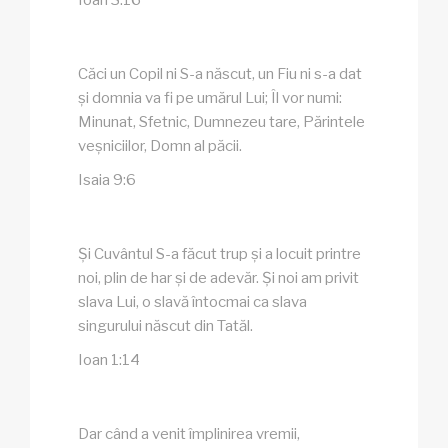
Căci un Copil ni S-a născut, un Fiu ni s-a dat
și domnia va fi pe umărul Lui; Îl vor numi:
Minunat, Sfetnic, Dumnezeu tare, Părintele
veșniciilor, Domn al păcii.
Isaia 9:6
Și Cuvântul S-a făcut trup și a locuit printre
noi, plin de har și de adevăr. Și noi am privit
slava Lui, o slavă întocmai ca slava
singurului născut din Tatăl.
Ioan 1:14
Dar când a venit împlinirea vremii,