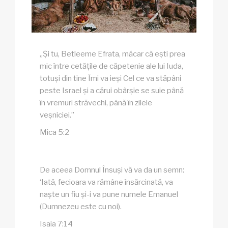
„Și tu, Betleeme Efrata, măcar că ești prea
mic între cetățile de căpetenie ale lui Iuda,
totuși din tine Îmi va ieși Cel ce va stăpâni
peste Israel și a cărui obârșie se suie până
în vremuri străvechi, până în zilele
veșniciei.”
Mica 5:2
De aceea Domnul Însuși vă va da un semn:
‘Iată, fecioara va rămâne însărcinată, va
naște un fiu și-i va pune numele Emanuel
(Dumnezeu este cu noi).
Isaia 7:14