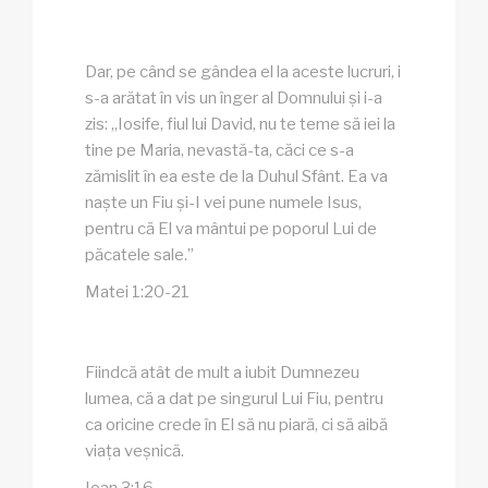
Dar, pe când se gândea el la aceste lucruri, i
s-a arătat în vis un înger al Domnului și i-a
zis: „Iosife, fiul lui David, nu te teme să iei la
tine pe Maria, nevastă-ta, căci ce s-a
zămislit în ea este de la Duhul Sfânt. Ea va
naște un Fiu și-I vei pune numele Isus,
pentru că El va mântui pe poporul Lui de
păcatele sale.”
Matei 1:20-21
Fiindcă atât de mult a iubit Dumnezeu
lumea, că a dat pe singurul Lui Fiu, pentru
ca oricine crede în El să nu piară, ci să aibă
viața veșnică.
Ioan 3:16