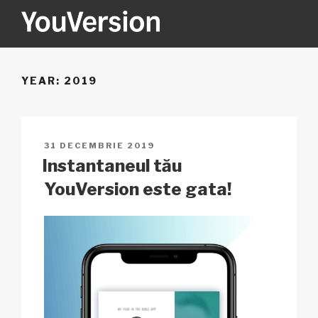
Sari
la
conținut
YOUVERSION
Seeking God every day.
YEAR:
2019
PUBLICAT
31 DECEMBRIE 2019
PE
Instantaneul tău
YouVersion este gata!