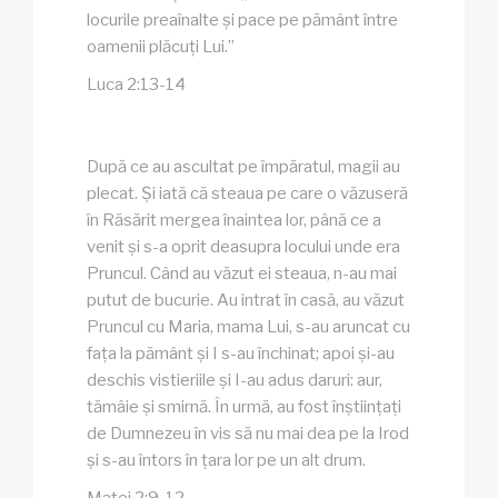
locurile preaînalte și pace pe pământ între
oamenii plăcuți Lui.”
Luca 2:13-14
După ce au ascultat pe împăratul, magii au
plecat. Și iată că steaua pe care o văzuseră
în Răsărit mergea înaintea lor, până ce a
venit și s-a oprit deasupra locului unde era
Pruncul. Când au văzut ei steaua, n-au mai
putut de bucurie. Au intrat în casă, au văzut
Pruncul cu Maria, mama Lui, s-au aruncat cu
fața la pământ și I s-au închinat; apoi și-au
deschis vistieriile și I-au adus daruri: aur,
tămâie și smirnă. În urmă, au fost înștiințați
de Dumnezeu în vis să nu mai dea pe la Irod
și s-au întors în țara lor pe un alt drum.
Matei 2:9-12