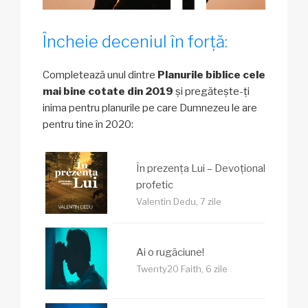
Încheie deceniul în forță:
Completează unul dintre
Planurile biblice cele
mai bine cotate din 2019
și pregătește-ți
inima pentru planurile pe care Dumnezeu le are
pentru tine în 2020:
În prezența Lui – Devoțional
profetic
Valentin Dedu, 7 zile
Ai o rugăciune!
Twenty20 Faith, 6 zile