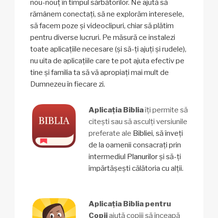
nou-nouț în timpul sărbătorilor. Ne ajută să
rămânem conectați, să ne explorăm interesele,
să facem poze și videoclipuri, chiar să plătim
pentru diverse lucruri. Pe măsură ce instalezi
toate aplicațiile necesare (și să-ți ajuți și rudele),
nu uita de aplicațiile care te pot ajuta efectiv pe
tine și familia ta să vă apropiați mai mult de
Dumnezeu în fiecare zi.
Aplicația Biblia
îți permite să
citești sau să asculți versiunile
preferate ale
Bibliei
, să înveți
de la oamenii consacrați prin
intermediul
Planurilor
și să-ți
împărtășești călătoria cu alții.
Aplicația Biblia pentru
Copii
ajută copiii să înceapă