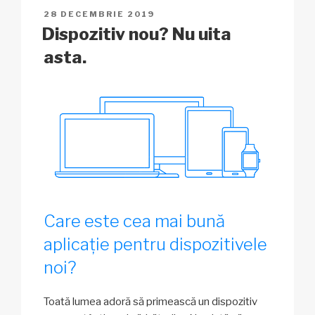
n
o
p
h
ă
PUBLICAT
28 DECEMBRIE 2019
k
o
p
at
PE
Dispozitiv nou? Nu uita
k
asta.
Care este cea mai bună
aplicație pentru dispozitivele
noi?
Toată lumea adoră să primească un dispozitiv