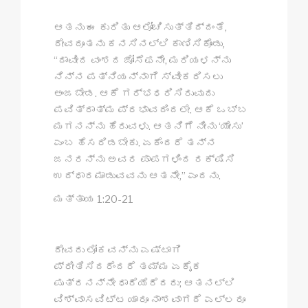
ಆತನು ಈ ಕುರಿತು ಆಲೋಚಿಸುತ್ತಿದ್ದಂತೆ,
ದೇವದೂತನು ಕನಸಿನಲ್ಲಿ ಕಾಣಿಸಿಕೊಂಡು,
“ದಾವೀದ ವಂಶದ ಜೋಸೆಫನೇ, ಮರಿಯಳನ್ನು
ನಿನ್ನ ಪತ್ನಿಯನ್ನಾಗಿ ಸ್ವೀಕರಿಸಲು
ಅಂಜಬೇಡ. ಆಕೆ ಗರ್ಭಧರಿಸಿರುವುದು
ಪವಿತ್ರಾತ್ಮ ಪ್ರಭಾವದಿಂದಲೇ. ಆಕೆ ಒಬ್ಬ
ಮಗನನ್ನು ಹೆರುವಳು. ಆತನಿಗೆ ನೀನು ‘ಯೇಸು’
ಎಂಬ ಹೆಸರಿಡಬೇಕು. ಏಕೆಂದರೆ ತನ್ನ
ಜನರನ್ನು ಅವರ ಪಾಪಗಳಿಂದ ರಕ್ಷಿಸಿ
ಉದ್ಧಾರಮಾಡುವವನು ಆತನೇ,” ಎಂದನು.
ಮತ್ತಾಯ 1:20-21
ದೇವರು ಲೋಕವನ್ನು ಎಷ್ಟಾಗಿ
ಪ್ರೀತಿಸಿದರೆಂದರೆ ತಮ್ಮ ಏಕೈಕ
ಪುತ್ರನನ್ನೇ ಧಾರೆಯೆರೆದರು; ಆತನಲ್ಲಿ
ವಿಶ್ವಾಸವಿಟ್ಟ ಯಾರೂ ನಾಶವಾಗದೆ ಎಲ್ಲರೂ