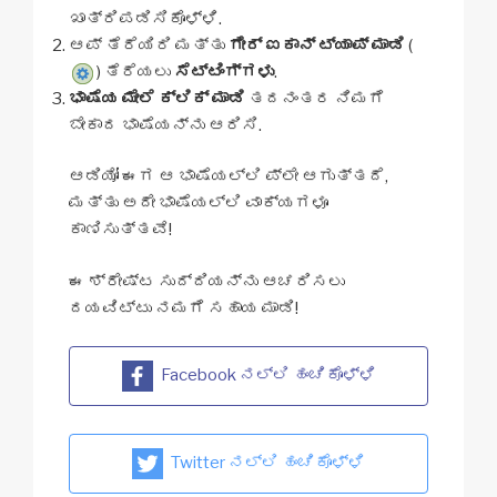
ಖಾತ್ರಿಪಡಿಸಿಕೊಳ್ಳಿ.
ಆಪ್ ತೆರೆಯಿರಿ ಮತ್ತು
ಗೇರ್ ಐಕಾನ್ ಟ್ಯಾಪ್ ಮಾಡಿ
(
) ತೆರೆಯಲು
ಸೆಟ್ಟಿಂಗ್ಗಳು
.
ಭಾಷೆಯ ಮೇಲೆ ಕ್ಲಿಕ್ ಮಾಡಿ
ತದನಂತರ ನಿಮಗೆ
ಬೇಕಾದ ಭಾಷೆಯನ್ನು ಆರಿಸಿ.
ಆಡಿಯೋ ಈಗ ಆ ಭಾಷೆಯಲ್ಲಿ ಪ್ಲೇ ಆಗುತ್ತದೆ,
ಮತ್ತು ಅದೇ ಭಾಷೆಯಲ್ಲಿ ವಾಕ್ಯಗಳೂ
ಕಾಣಿಸುತ್ತವೆ!
ಈ ಶ್ರೇಷ್ಟ ಸುದ್ದಿಯನ್ನು ಆಚರಿಸಲು
ದಯವಿಟ್ಟು ನಮಗೆ ಸಹಾಯ ಮಾಡಿ!
Facebook ನಲ್ಲಿ ಹಂಚಿಕೊಳ್ಳಿ
Twitter ನಲ್ಲಿ ಹಂಚಿಕೊಳ್ಳಿ