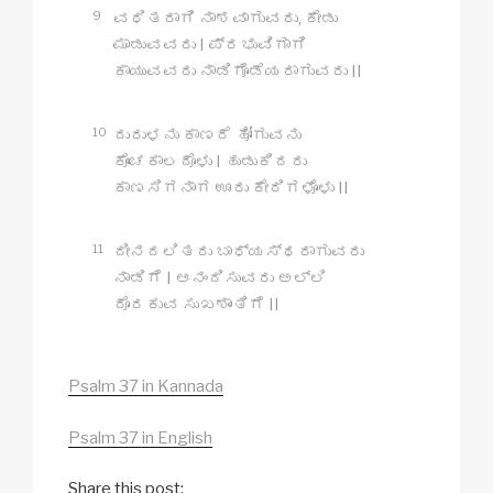
9
ವಧಿತರಾಗಿ ನಾಶವಾಗುವರು, ಕೇಡು
ಮಾಡುವವರು I ಪ್ರಭುವಿಗಾಗಿ
ಕಾಯುವವರು ನಾಡಿಗೊಡೆಯರಾಗುವರು II
10
ದುರುಳನು ಕಾಣದೆ ಹೋಗುವನು
ಕೊಂಚಕಾಲದೊಳು I ಹುಡುಕಿದರು
ಕಾಣಸಿಗನಾಗ ಊರು ಕೇರಿಗಳೊಳು II
11
ದೀನದಲಿತರು ಬಾಧ್ಯಸ್ಥರಾಗುವರು
ನಾಡಿಗೆ I ಆನಂದಿಸುವರು ಅಲ್ಲಿ
ದೊರಕುವ ಸುಖಶಾಂತಿಗೆ II
Psalm 37 in Kannada
Psalm 37 in English
Share this post: