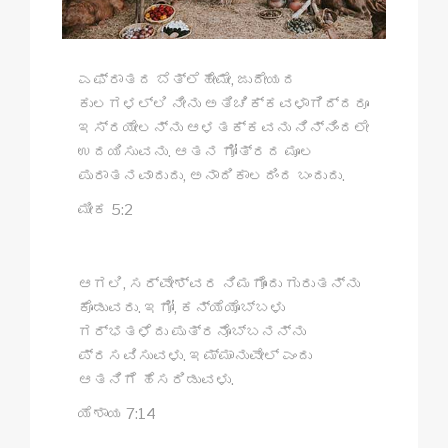
ಎಫ್ರಾತದ ಬೆತ್ಲೆಹೇಮೇ, ಜುದೇಯದ
ಕುಲಗಳಲ್ಲಿ ನೀನು ಅತಿಚಿಕ್ಕವಳಾಗಿದ್ದರೂ
ಇಸ್ರಯೇಲನ್ನು ಆಳತಕ್ಕವನು ನಿನ್ನಿಂದಲೇ
ಉದಯಿಸುವನು. ಆತನ ಗೋತ್ರದ ಮೂಲ
ಪುರಾತನವಾದುದು, ಅನಾದಿಕಾಲದಿಂದ ಬಂದುದು.
ಮೀಕ 5:2
ಆಗಲಿ, ಸರ್ವೇಶ್ವರ ನಿಮಗೊಂದು ಗುರುತನ್ನು
ಕೊಡುವರು. ಇಗೋ, ಕನ್ಯೆಯೊಬ್ಬಳು
ಗರ್ಭತಳೆದು ಪುತ್ರನೊಬ್ಬನನ್ನು
ಪ್ರಸವಿಸುವಳು. ಇಮ್ಮಾನುವೇಲ್ ಎಂದು
ಆತನಿಗೆ ಹೆಸರಿಡುವಳು.
ಯೆಶಾಯ 7:14