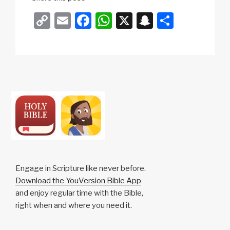
C
E
F
W
X
S
S
o
m
a
h
n
h
p
ail
c
at
a
ar
y
e
s
p
e
Li
b
A
c
n
o
p
h
k
o
p
at
k
Engage in Scripture like never before.
Download the YouVersion Bible App
and enjoy regular time with the Bible,
right when and where you need it.