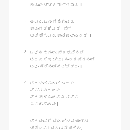
ಕಂಡು ಮಚ್ಚರಗೊಳ್ಳಬೇಡ II
2
ಅವರು ಒಣಗಿಹೋಗುವರು
ಕಾಡುಗರಿಕೆಯಂತೆ I ಬೇಗ
ಬಾಡಿಹೋಗುವರು ಕಾಯಿಪಲ್ಯದಂತೆ II
3
ಒಳಿತನು ಮಾಡು ಪ್ರಭುವಿನಲಿ
ಭರವಸೆ ಇಟ್ಟು I ಸುರಕ್ಷಿತನಾಗಿ
ಬಾಳು ಸಿರಿನಾಡಿನಲ್ಲಿದ್ದು II
4
ಪ್ರಭುವಿನಿಂದಲೆ ಬಯಸು
ನಿನ್ನಾನಂದವನು I
ನೆರವೇರಿಸುವನಾತ ನಿನ್ನ
ಮನದಾಸೆಯನು II
5
ಪ್ರಭುವಿಗೆ ಬಿಡು ಜೀವನಯಾತ್ರಾ
ಚಿಂತೆಯನು I ಭರವಸೆಯಿಂದಿರು,