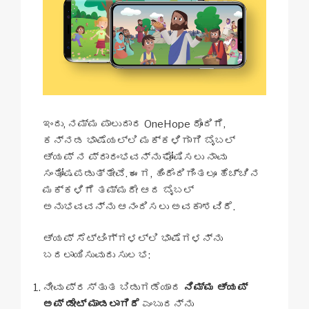
ಇಂದು, ನಮ್ಮ ಪಾಲುದಾರ OneHope ರೊಂದಿಗೆ,
ಕನ್ನಡ ಭಾಷೆಯಲ್ಲಿ ಮಕ್ಕಳಿಗಾಗಿ ಬೈಬಲ್
ಆ್ಯಪ್ ನ ಪ್ರಾರಂಭವನ್ನು ಘೋಷಿಸಲು ನಾವು
ಸಂತೋಷಪಡುತ್ತೇವೆ. ಈಗ, ಹಿಂದೆಂದಿಗಿಂತಲೂ ಹೆಚ್ಚಿನ
ಮಕ್ಕಳಿಗೆ ತಮ್ಮದೇ ಆದ ಬೈಬಲ್
ಅನುಭವವನ್ನು ಆನಂದಿಸಲು ಅವಕಾಶವಿದೆ.
ಆ್ಯಪ್ ಸೆಟ್ಟಿಂಗ್‌ಗಳಲ್ಲಿ ಭಾಷೆಗಳನ್ನು
ಬದಲಾಯಿಸುವುದು ಸುಲಭ:
ನೀವು ಪ್ರಸ್ತುತ ಬಿಡುಗಡೆಯಾದ
ನಿಮ್ಮ ಆ್ಯಪ್
ಅಪ್ ಡೇಟ್ ಮಾಡಲಾಗಿದೆ
ಎಂಬುದನ್ನು