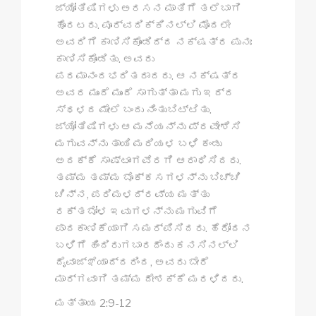
ಜ್ಯೋತಿಷಿಗಳು ಅರಸನ ಮಾತಿಗೆ ತಲೆಬಾಗಿ
ಹೊರಟರು. ಪೂರ್ವದಿಕ್ಕಿನಲ್ಲಿ ಮೊದಲೇ
ಅವರಿಗೆ ಕಾಣಿಸಿಕೊಂಡಿದ್ದ ನಕ್ಷತ್ರ ಪುನಃ
ಕಾಣಿಸಿಕೊಂಡಿತು. ಅವರು
ಪರಮಾನಂದಭರಿತರಾದರು. ಆ ನಕ್ಷತ್ರ
ಅವರ ಮುಂದೆ ಮುಂದೆ ಸಾಗುತ್ತಾ ಮಗು ಇದ್ದ
ಸ್ಥಳದ ಮೇಲೆ ಬಂದು ನಿಂತುಬಿಟ್ಟಿತು.
ಜ್ಯೋತಿಷಿಗಳು ಆ ಮನೆಯನ್ನು ಪ್ರವೇಶಿಸಿ
ಮಗುವನ್ನು ತಾಯಿ ಮರಿಯಳ ಬಳಿ ಕಂಡು
ಅದಕ್ಕೆ ಸಾಷ್ಟಾಂಗವೆರಗಿ ಆರಾಧಿಸಿದರು.
ತಮ್ಮ ತಮ್ಮ ಬೊಕ್ಕಸಗಳನ್ನು ಬಿಚ್ಚಿ
ಚಿನ್ನ, ಪರಿಮಳದ್ರವ್ಯ ಮತ್ತು
ರಕ್ತಬೋಳ ಇವುಗಳನ್ನು ಮಗುವಿಗೆ
ಪಾದಕಾಣಿಕೆಯಾಗಿ ಸಮರ್ಪಿಸಿದರು. ಹೆರೋದನ
ಬಳಿಗೆ ಹಿಂದಿರುಗಬಾರದೆಂದು ಕನಸಿನಲ್ಲಿ
ದೈವಾಜ್ಞೆಯಾದ್ದರಿಂದ, ಅವರು ಬೇರೆ
ಮಾರ್ಗವಾಗಿ ತಮ್ಮ ದೇಶಕ್ಕೆ ಮರಳಿದರು.
ಮತ್ತಾಯ 2:9-12