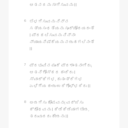
ಆತನದನು ಸಾಗಿಸುವನು II
6
ಬೆಳಗಿಸುವನು ನಿನ್ನ
ಸತ್ಯಸಂಧತೆಯನು ಸೂರ್ಯೋದಯದಂತೆ
I ಪ್ರಕಟಿಸುವನು ನಿನ್ನಾ
ನ್ಯಾಯನಿಷ್ಠೆಯನು ನಡುಹಗಲಿನಂತೆ
II
7
ಪ್ರಭುವಿನ ಮುಂದೆ ಪ್ರಶಾಂತನಾಗಿರು,
ಆತನಿಗೋಸ್ಕರ ಕಾದಿರು I
ಸ್ವಾರ್ಥಿಗಳ, ಕುತಂತ್ರಿಗಳ
ಏಳಿಗೆಯ ಕಂಡು ಉರಿಗೊಳ್ಳದಿರು II
8
ಅಡಗಿಸು ಕೋಪವನು; ವರ್ಜಿಸು
ಕ್ರೋಧವನು I ಕಿಡಿಕಿಡಿಯಾಗಬೇಡ,
ತರುವುದದು ಕೇಡನು II