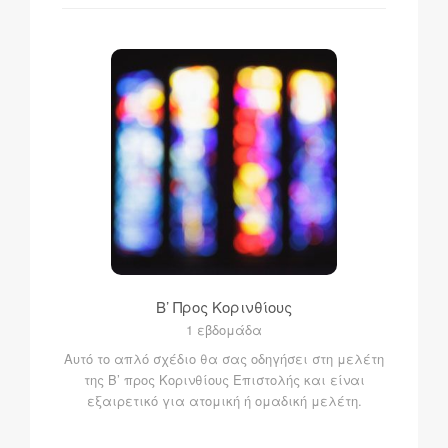
Β’ Προς Κορινθίους
1 εβδομάδα
Αυτό το απλό σχέδιο θα σας οδηγήσει στη μελέτη
της B’ προς Κορινθίους Επιστολής και είναι
εξαιρετικό για ατομική ή ομαδική μελέτη.