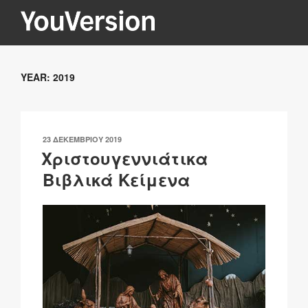
Μετάβαση
στο
περιεχόμενο
YOUVERSION
Seeking God every day.
YEAR:
2019
ΔΗΜΟΣΙΕΎΤΗΚΕ
23 ΔΕΚΕΜΒΡΊΟΥ 2019
ΣΤΙΣ
Χριστουγεννιάτικα
Βιβλικά Κείμενα