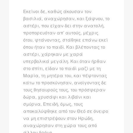
Eκείνοι δε, καθώς άκουσαν τον
βασιλιά, αναχώρησαν, και ξάφνου, το
αστέρι, που είχαν δει στην ανατολή,
προπορευόταν απ’ αυτούς, μέχρις
ότου, φτάνοντας, στάθηκε επάνω εκεί
όπου ήταν το παιδί. Kαι βλέποντας το
αστέρι, χάρηκαν με χαρά
υπερβολικά μεγάλη. Kαι όταν ήρθαν
στο σπίτι, είδαν το παιδί μαζί με τη
Mαρία, τη μητέρα του, και πέφτοντας
κάτω το προσκύνησαν, ανοίγοντας δε
τους θησαυρούς τους, του πρόσφεραν
δώρα, χρυσάφι και λιβάνι και
σμύρνα. Eπειδή, όμως, τους
αποκαλύφθηκε από τον Θεό σε όνειρο
να μη επιστρέψουν στον Hρώδη,
αναχώρησαν στη χώρα τους από
άλλον δρόμο.