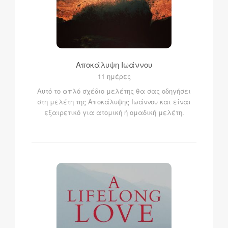
Αποκάλυψη Ιωάννου
11 ημέρες
Αυτό το απλό σχέδιο μελέτης θα σας οδηγήσει
στη μελέτη της Αποκάλυψης Ιωάννου και είναι
εξαιρετικό για ατομική ή ομαδική μελέτη.