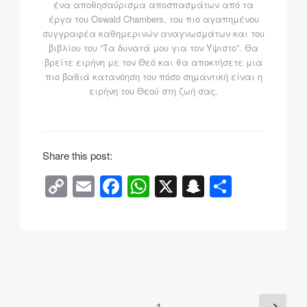
ένα αποθησαύρισμα αποσπασμάτων από τα
έργα του Oswald Chambers, του πιο αγαπημένου
συγγραφέα καθημερινών αναγνωσμάτων και του
βιβλίου του “Τα δυνατά μου για τον Ύψιστο”. Θα
βρείτε ειρήνη με τον Θεό και θα αποκτήσετε μια
πιο βαθιά κατανόηση του πόσο σημαντική είναι η
ειρήνη του Θεού στη ζωή σας.
Share this post:
C
E
F
W
X
S
Μ
o
m
a
h
n
οι
p
ail
c
at
a
ρ
y
e
s
p
α
Li
b
A
c
σ
n
o
p
h
τ
Posts
Επό
Σελίδα
1