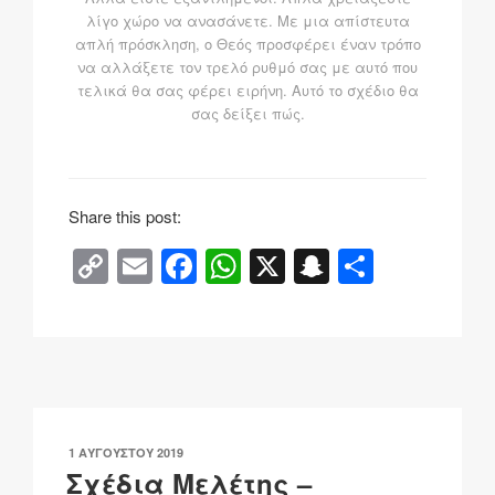
λίγο χώρο να ανασάνετε. Με μια απίστευτα
απλή πρόσκληση, ο Θεός προσφέρει έναν τρόπο
να αλλάξετε τον τρελό ρυθμό σας με αυτό που
τελικά θα σας φέρει ειρήνη. Αυτό το σχέδιο θα
σας δείξει πώς.
Share this post:
C
E
F
W
X
S
Μ
o
m
a
h
n
οι
p
ail
c
at
a
ρ
y
e
s
p
α
Li
b
A
c
σ
n
o
p
h
τ
ΔΗΜΟΣΙΕΎΤΗΚΕ
1 ΑΥΓΟΎΣΤΟΥ 2019
k
o
p
at
εί
ΣΤΙΣ
Σχέδια Μελέτης –