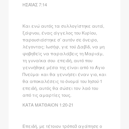
ΗΣΑΪΑΣ 7:14
Kαι ενώ αυτός τα συλλογίστηκε αυτά,
ξάφνου, ένας άγγελος του Kυρίου,
παρουσιάστηκε σ’ αυτόν σε όνειρο,
λέγοντας: Iωσήφ, γιε τού Δαβίδ, να μη
φοβηθείς να παραλάβεις τη Mαριάμ,
τη γυναίκα σου· επειδή, αυτό που
γεννήθηκε μέσα της είναι από το Άγιο
Πνεύμα· και θα γεννήσει έναν γιο, και
θα αποκαλέσεις το όνομά του Iησού·1
επειδή, αυτός θα σώσει τον λαό του
από τις αμαρτίες τους.
ΚΑΤΑ ΜΑΤΘΑΙΟΝ 1:20-21
Eπειδή, με τέτοιον τρόπο3 αγάπησε ο