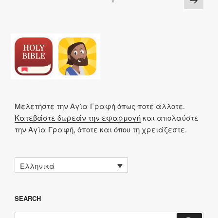
k
o
p
at
εί
pagination
σελ
k
τ
ε
Μελετήστε την Αγία Γραφή όπως ποτέ άλλοτε.
Κατεβάστε δωρεάν την εφαρμογή
και απολαύστε
την Αγία Γραφή, όποτε και όπου τη χρειάζεστε.
Ελληνικά
SEARCH
Αναζήτηση