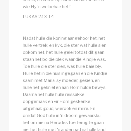
wie Hy ‘n welbehae het!”
LUKAS 2:13-14
Nadat hulle die koning aangehoor het, het
hulle vertrek; en kyk, die ster wat hulle sien
opkom het, het hulle gelei totdat dit gaan
staan het bo die plek waar die Kindjie was.
Toe hulle die ster sien, was hulle baie bly.
Hulle het in die huis ingegaan en die Kindjie
saam met Maria, sy moeder, gesien, en
hulle het gekniel en aan Hom hulde bewys.
Daarna het hulle hulle reissakke
oopgemaak en vir Hom geskenke
uitgehaal: goud, wierook en mirre. En
omdat God hulle in ‘n droom gewaarsku
het om nie na Herodes toe terug te gaan
nie, het hulle met ‘n ander pad na hulle land