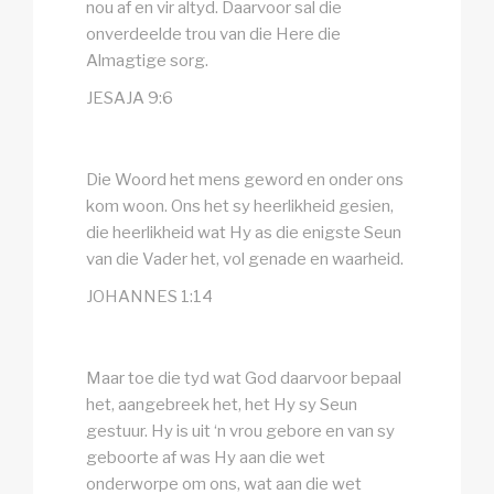
nou af en vir altyd. Daarvoor sal die
onverdeelde trou van die Here die
Almagtige sorg.
JESAJA 9:6
Die Woord het mens geword en onder ons
kom woon. Ons het sy heerlikheid gesien,
die heerlikheid wat Hy as die enigste Seun
van die Vader het, vol genade en waarheid.
JOHANNES 1:14
Maar toe die tyd wat God daarvoor bepaal
het, aangebreek het, het Hy sy Seun
gestuur. Hy is uit ‘n vrou gebore en van sy
geboorte af was Hy aan die wet
onderworpe om ons, wat aan die wet