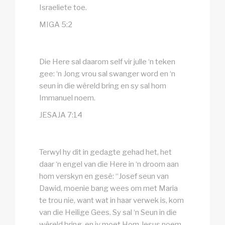
Israeliete toe.
MIGA 5:2
Die Here sal daarom self vir julle ‘n teken
gee: ‘n Jong vrou sal swanger word en ‘n
seun in die wêreld bring en sy sal hom
Immanuel noem.
JESAJA 7:14
Terwyl hy dit in gedagte gehad het, het
daar ‘n engel van die Here in ‘n droom aan
hom verskyn en gesê: “Josef seun van
Dawid, moenie bang wees om met Maria
te trou nie, want wat in haar verwek is, kom
van die Heilige Gees. Sy sal ‘n Seun in die
wêreld bring, en jy moet Hom Jesus noem,