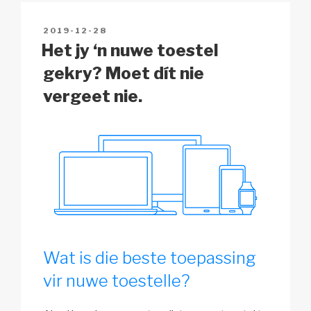
n
o
p
h
POSTED
2019-12-28
k
o
p
at
ON
Het jy ‘n nuwe toestel
k
gekry? Moet dít nie
vergeet nie.
Wat is die beste toepassing
vir nuwe toestelle?