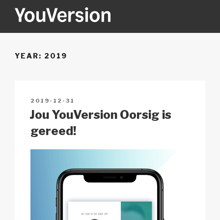
Skip
to
content
YOUVERSION
Seeking God every day.
YEAR:
2019
POSTED
2019-12-31
ON
Jou YouVersion Oorsig is
gereed!