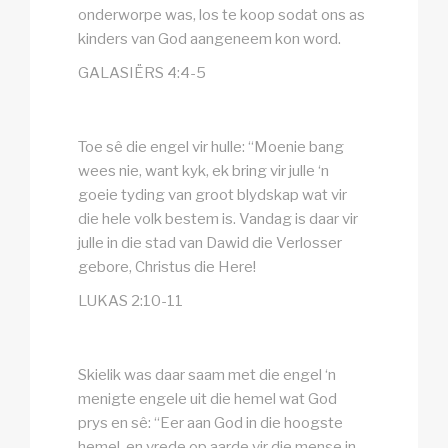
onderworpe was, los te koop sodat ons as
kinders van God aangeneem kon word.
GALASIËRS 4:4-5
Toe sê die engel vir hulle: “Moenie bang
wees nie, want kyk, ek bring vir julle ‘n
goeie tyding van groot blydskap wat vir
die hele volk bestem is. Vandag is daar vir
julle in die stad van Dawid die Verlosser
gebore, Christus die Here!
LUKAS 2:10-11
Skielik was daar saam met die engel ‘n
menigte engele uit die hemel wat God
prys en sê: “Eer aan God in die hoogste
hemel, en vrede op aarde vir die mense in