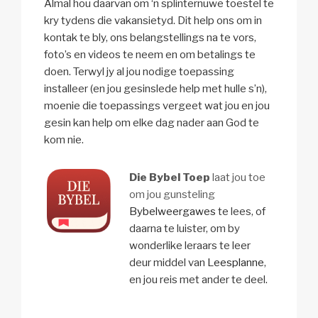
Almal hou daarvan om ‘n splinternuwe toestel te
kry tydens die vakansietyd. Dit help ons om in
kontak te bly, ons belangstellings na te vors,
foto’s en videos te neem en om betalings te
doen. Terwyl jy al jou nodige toepassing
installeer (en jou gesinslede help met hulle s’n),
moenie die toepassings vergeet wat jou en jou
gesin kan help om elke dag nader aan God te
kom nie.
Die Bybel Toep
laat jou toe
om jou gunsteling
Bybelweergawes
te lees, of
daarna te luister, om by
wonderlike leraars te leer
deur middel van
Leesplanne
,
en jou reis met ander te deel.