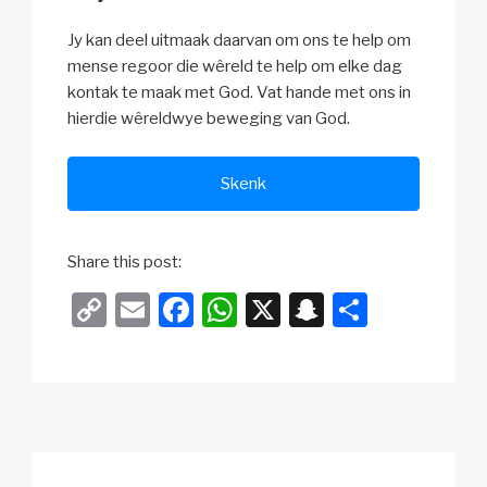
Jy kan deel uitmaak daarvan om ons te help om
mense regoor die wêreld te help om elke dag
kontak te maak met God. Vat hande met ons in
hierdie wêreldwye beweging van God.
Skenk
Share this post:
C
E
F
W
X
S
S
o
m
a
h
n
h
p
ail
c
at
a
ar
y
e
s
p
e
Li
b
A
c
n
o
p
h