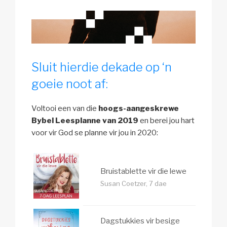
Sluit hierdie dekade op ‘n
goeie noot af:
Voltooi een van die
hoogs-aangeskrewe
Bybel Leesplanne van 2019
en berei jou hart
voor vir God se planne vir jou in 2020:
Bruistablette vir die lewe
Susan Coetzer, 7 dae
Dagstukkies vir besige