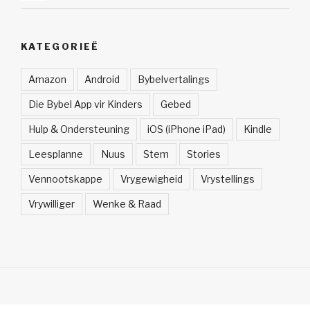
KATEGORIEË
Amazon
Android
Bybelvertalings
Die Bybel App vir Kinders
Gebed
Hulp & Ondersteuning
iOS (iPhone iPad)
Kindle
Leesplanne
Nuus
Stem
Stories
Vennootskappe
Vrygewigheid
Vrystellings
Vrywilliger
Wenke & Raad