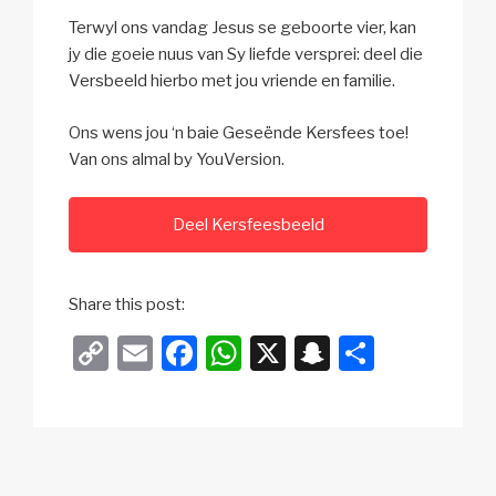
Terwyl ons vandag Jesus se geboorte vier, kan
jy die goeie nuus van Sy liefde versprei: deel die
Versbeeld hierbo met jou vriende en familie.
Ons wens jou ‘n baie Geseënde Kersfees toe!
Van ons almal by YouVersion.
Deel Kersfeesbeeld
Share this post:
C
E
F
W
X
S
S
o
m
a
h
n
h
p
ail
c
at
a
ar
y
e
s
p
e
Li
b
A
c