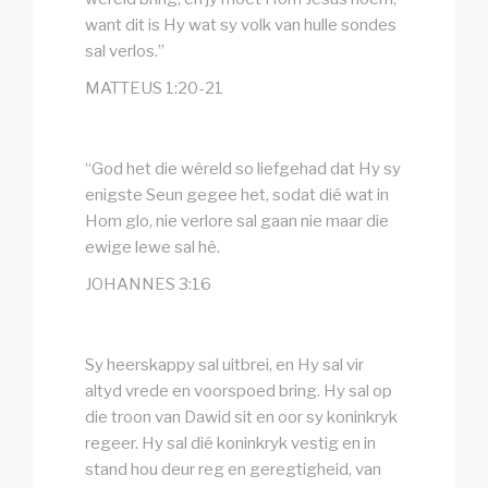
want dit is Hy wat sy volk van hulle sondes
sal verlos.”
MATTEUS 1:20-21
“God het die wêreld so liefgehad dat Hy sy
enigste Seun gegee het, sodat dié wat in
Hom glo, nie verlore sal gaan nie maar die
ewige lewe sal hê.
JOHANNES 3:16
Sy heerskappy sal uitbrei, en Hy sal vir
altyd vrede en voorspoed bring. Hy sal op
die troon van Dawid sit en oor sy koninkryk
regeer. Hy sal dié koninkryk vestig en in
stand hou deur reg en geregtigheid, van