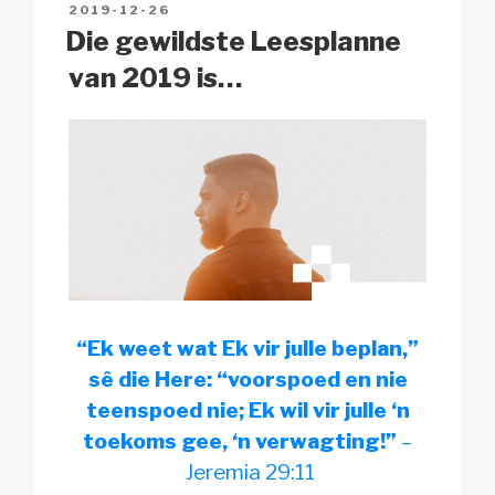
POSTED
2019-12-26
k
o
p
at
ON
Die gewildste Leesplanne
k
van 2019 is…
“Ek weet wat Ek vir julle beplan,”
sê die Here: “voorspoed en nie
teenspoed nie; Ek wil vir julle ‘n
toekoms gee, ‘n verwagting!”
–
Jeremia 29:11