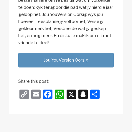
beste maniere om te besluit wat om volgende
te doen: kyk terug oor die pad wat jy hierdie jaar
geloop het. Jou YouVersion Oorsig wys jou
hoeveel Leesplanne jy voltooi het, Verse jy
gekleurmerk het, Versbeelde wat jy geskep
het, en nog meer. En dis baie maklik om dit met
vriende te deel!
Jou YouVersion Oorsig
Share this post:
C
E
F
W
X
S
S
o
m
a
h
n
h
p
ail
c
at
a
ar
y
e
s
p
e
Li
b
A
c