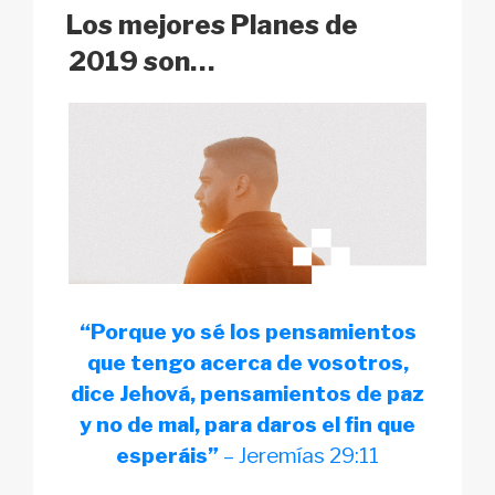
k
o
p
at
ON
Los mejores Planes de
k
2019 son…
“Porque yo sé los pensamientos
que tengo acerca de vosotros,
dice Jehová, pensamientos de paz
y no de mal, para daros el fin que
esperáis”
– Jeremías 29:11