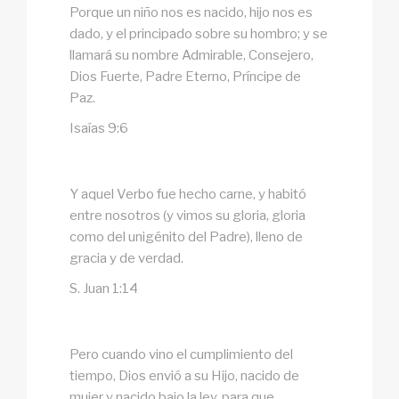
Porque un niño nos es nacido, hijo nos es
dado, y el principado sobre su hombro; y se
llamará su nombre Admirable, Consejero,
Dios Fuerte, Padre Eterno, Príncipe de
Paz.
Isaías 9:6
Y aquel Verbo fue hecho carne, y habitó
entre nosotros (y vimos su gloria, gloria
como del unigénito del Padre), lleno de
gracia y de verdad.
S. Juan 1:14
Pero cuando vino el cumplimiento del
tiempo, Dios envió a su Hijo, nacido de
mujer y nacido bajo la ley, para que