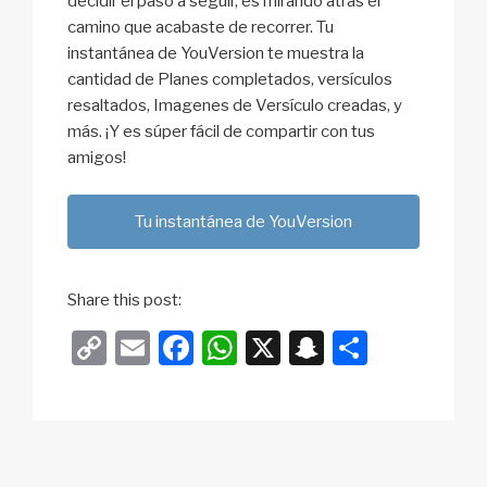
decidir el paso a seguir, es mirando atrás el
camino que acabaste de recorrer. Tu
instantánea de YouVersion te muestra la
cantidad de Planes completados, versículos
resaltados, Imagenes de Versículo creadas, y
más. ¡Y es súper fácil de compartir con tus
amigos!
Tu instantánea de YouVersion
Share this post:
C
E
F
W
X
S
S
o
m
a
h
n
h
p
ail
c
at
a
ar
y
e
s
p
e
Li
b
A
c