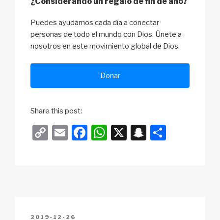
¿Considerando un regalo de fin de año?
Puedes ayudarnos cada día a conectar
personas de todo el mundo con Dios. Únete a
nosotros en este movimiento global de Dios.
Donar
Share this post:
C
E
F
W
X
S
S
o
m
a
h
n
h
p
ail
c
at
a
ar
y
e
s
p
e
Li
b
A
c
n
o
p
h
POSTED
2019-12-26