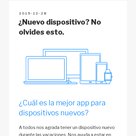
n
o
p
h
POSTED
2019-12-28
k
o
p
at
ON
¿Nuevo dispositivo? No
k
olvides esto.
¿Cuál es la mejor app para
dispositivos nuevos?
A todos nos agrada tener un dispositivo nuevo
durante las vacaciones. Nos ayuda a estar en