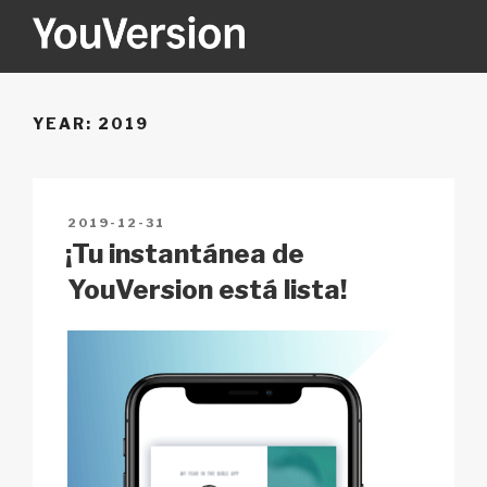
Skip
to
content
YOUVERSION
Seeking God every day.
YEAR:
2019
POSTED
2019-12-31
ON
¡Tu instantánea de
YouVersion está lista!