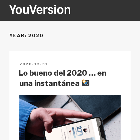
Skip
to
content
YOUVERSION
Seeking God every day.
YEAR:
2020
POSTED
2020-12-31
ON
Lo bueno del 2020 … en
una instantánea