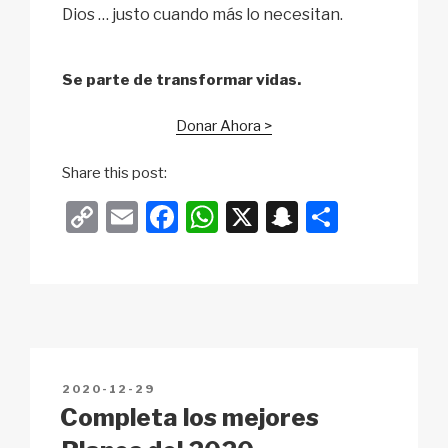
Dios … justo cuando más lo necesitan.
Se parte de transformar vidas.
Donar Ahora >
Share this post:
C
E
F
W
X
S
S
o
m
a
h
n
h
p
ail
c
at
a
ar
y
e
s
p
e
Li
b
A
c
n
o
p
h
POSTED
2020-12-29
k
o
p
at
ON
Completa los mejores
k