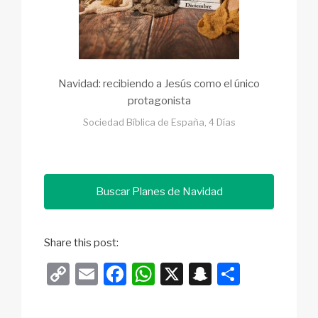
Navidad: recibiendo a Jesús como el único
protagonista
Sociedad Bíblica de España, 4 Días
Buscar Planes de Navidad
Share this post:
C
E
F
W
X
S
S
o
m
a
h
n
h