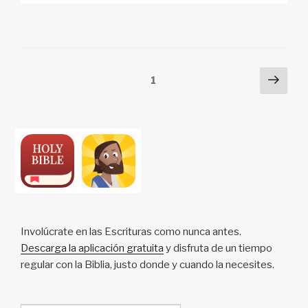
p
ail
c
at
a
ar
y
e
s
p
e
Li
b
A
c
n
o
p
h
Posts
Next
Page
1
k
o
p
at
pag
pagination
k
Involúcrate en las Escrituras como nunca antes.
Descarga la aplicación gratuita
y disfruta de un tiempo
regular con la Biblia, justo donde y cuando la necesites.