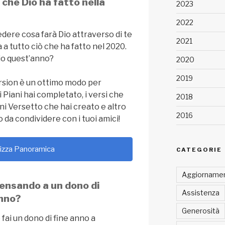
 che Dio ha fatto nella
2023
2022
edere cosa farà Dio attraverso di te
2021
 a tutto ciò che ha fatto nel 2020.
Dio quest’anno?
2020
2019
sion è un ottimo modo per
 Piani hai completato, i versi che
2018
ni Versetto che hai creato e altro
2016
 da condividere con i tuoi amici!
lizza Panoramica
CATEGORIE
Aggiornamen
pensando a un dono di
Assistenza
anno?
Generosità
fai un dono di fine anno a