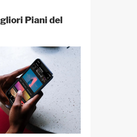
at
liori Piani del