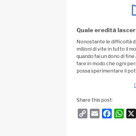
Quale eredità lasce
Nonostante le difficoltà 
milioni di vite in tutto il
quando fai un dono di fine
fare in modo che ogni pers
possa sperimentare il pote
Share this post:
C
E
F
W
o
m
a
h
p
ail
c
at