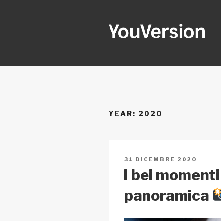
Salta
al
contenuto
YOUVERSI
Seeking God every day.
YEAR:
2020
PUBBLICATO
31 DICEMBRE 2020
IL
I bei momenti
panoramica