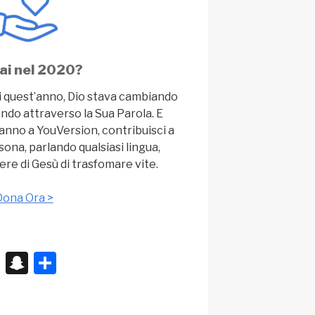
rai nel 2020?
di quest’anno, Dio stava cambiando
 mondo attraverso la Sua Parola. E
 anno a YouVersion, contribuisci a
ona, parlando qualsiasi lingua,
re di Gesù di trasfomare vite.
Dona Ora >
X
S
C
n
o
a
n