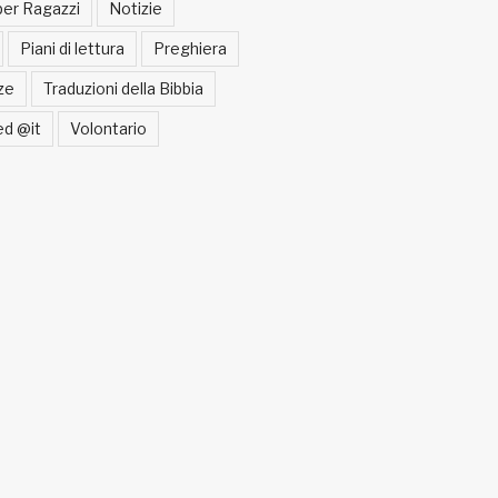
per Ragazzi
Notizie
Piani di lettura
Preghiera
ze
Traduzioni della Bibbia
ed @it
Volontario