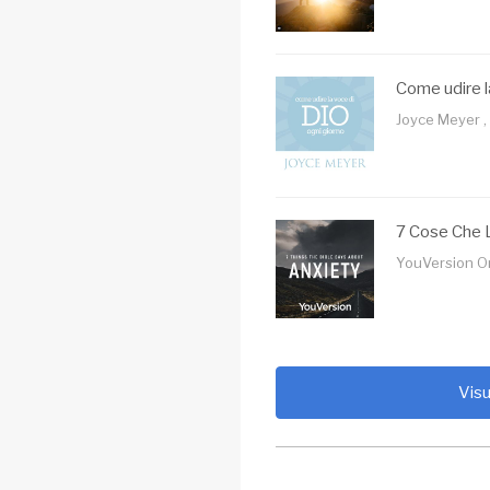
Come udire l
Joyce Meyer , 
7 Cose Che L
YouVersion Ori
Visu