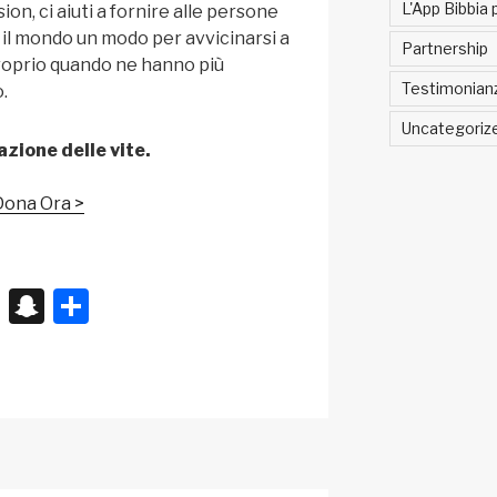
L'App Bibbia 
on, ci aiuti a fornire alle persone
o il mondo un modo per avvicinarsi a
Partnership
roprio quando ne hanno più
Testimonian
.
Uncategoriz
azione delle vite.
Dona Ora >
X
S
C
n
o
a
n
p
di
c
vi
h
di