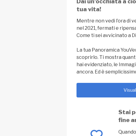
Dai un’occhiata a ciò
tua vita!
Mentre non vedi l’ora di v
nel 2021, fermati e ripensa
Come ti sei avvicinato a 
La tua Panoramica YouVer
scoprirlo. Ti mostra quanti
hai evidenziato, le Immagi
ancora. Ed è semplicissimo
Visua
Stai 
fine 
Quando 