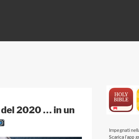
ON
 del 2020 … in un
Impegnati nell
Scarica l'app g