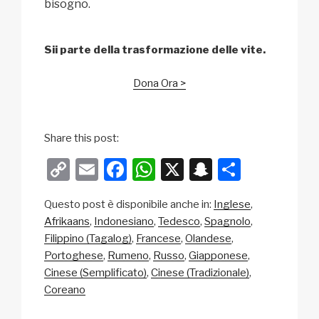
bisogno.
Sii parte della trasformazione delle vite.
Dona Ora >
Share this post:
C
E
F
W
X
S
C
o
m
a
h
n
o
Questo post è disponibile anche in:
Inglese
p
ail
c
at
a
n
Afrikaans
Indonesiano
Tedesco
Spagnolo
y
e
s
p
di
Filippino (Tagalog)
Francese
Olandese
Li
b
A
c
vi
Portoghese
Rumeno
Russo
Giapponese
Cinese (Semplificato)
Cinese (Tradizionale)
n
o
p
h
di
Coreano
k
o
p
at