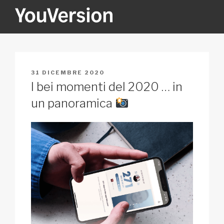
Salta
al
contenuto
YOUVERSION
Seeking God every day.
PUBBLICATO
31 DICEMBRE 2020
IL
I bei momenti del 2020 … in
un panoramica