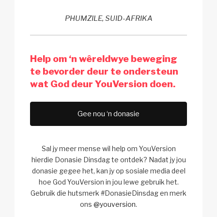
PHUMZILE, SUID-AFRIKA
Help om ‘n wêreldwye beweging
te bevorder deur te ondersteun
wat God deur YouVersion doen.
Gee nou ‘n donasie
Sal jy meer mense wil help om YouVersion
hierdie Donasie Dinsdag te ontdek? Nadat jy jou
donasie gegee het, kan jy op sosiale media deel
hoe God YouVersion in jou lewe gebruik het.
Gebruik die hutsmerk #DonasieDinsdag en merk
ons
@youversion
.