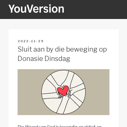
Skip
to
content
YOUVERSION
Seeking God every day.
POSTED
2022-11-29
ON
Sluit aan by die beweging op
Donasie Dinsdag
Die Woord van God is lewendig en aktief, en