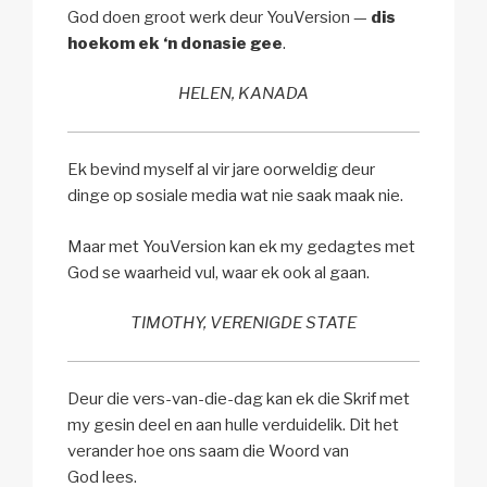
God doen groot werk deur YouVersion —
dis
hoekom ek ‘n donasie gee
.
HELEN, KANADA
Ek bevind myself al vir jare oorweldig deur
dinge op sosiale media wat nie saak maak nie.
Maar met YouVersion kan ek my gedagtes met
God se waarheid vul, waar ek ook al gaan.
TIMOTHY, VERENIGDE STATE
Deur die vers-van-die-dag kan ek die Skrif met
my gesin deel en aan hulle verduidelik. Dit het
verander hoe ons saam die Woord van
God lees.