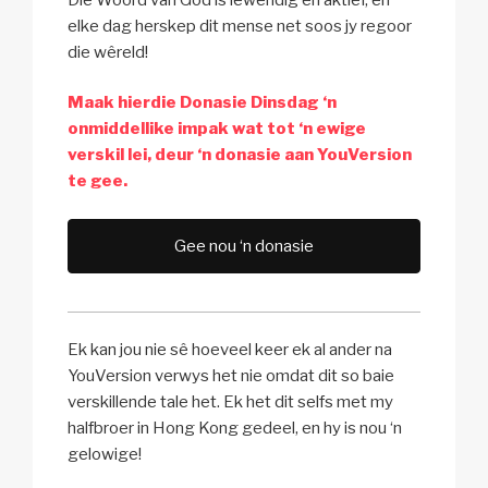
elke dag herskep dit mense net soos jy regoor
die wêreld!
Maak hierdie Donasie Dinsdag ‘n
onmiddellike impak wat tot ‘n ewige
verskil lei, deur ‘n donasie aan YouVersion
te gee.
Gee nou ‘n donasie
Ek kan jou nie sê hoeveel keer ek al ander na
YouVersion verwys het nie omdat dit so baie
verskillende tale het. Ek het dit selfs met my
halfbroer in Hong Kong gedeel, en hy is nou ‘n
gelowige!