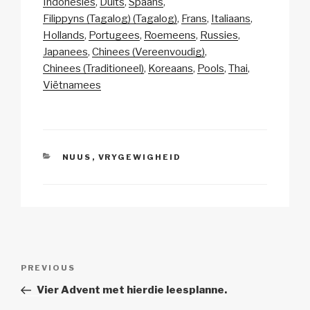
Indonesies
Duits
Spaans
y
e
s
p
e
Filippyns (Tagalog) (Tagalog)
Frans
Italiaans
Li
b
A
c
Hollands
Portugees
Roemeens
Russies
Japanees
Chinees (Vereenvoudig)
n
o
p
h
Chinees (Traditioneel)
Koreaans
Pools
Thai
k
o
p
at
Viëtnamees
k
CATEGORIES
NUUS
,
VRYGEWIGHEID
Post
Previous
PREVIOUS
navigation
Post
Vier Advent met hierdie leesplanne.