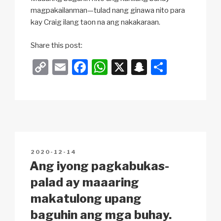
magpakailanman—tulad nang ginawa nito para
kay Craig ilang taon na ang nakakaraan.
Share this post:
C
E
F
W
X
S
S
o
m
a
h
n
h
p
ail
c
at
a
ar
y
e
s
p
e
Li
b
A
c
n
o
p
h
POSTED
2020-12-14
k
o
p
at
ON
Ang iyong pagkabukas-
k
palad ay maaaring
makatulong upang
baguhin ang mga buhay.