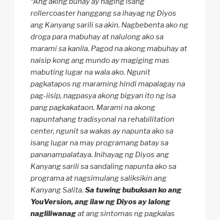
“Ang aking buhay ay naging isang
rollercoaster hanggang sa ihayag ng Diyos
ang Kanyang sarili sa akin. Nagbebenta ako ng
droga para mabuhay at nalulong ako sa
marami sa kanila. Pagod na akong mabuhay at
naisip kong ang mundo ay magiging mas
mabuting lugar na wala ako. Ngunit
pagkatapos ng maraming hindi mapalagay na
pag-iisip, nagpasya akong bigyan ito ng isa
pang pagkakataon. Marami na akong
napuntahang tradisyonal na rehabilitation
center, ngunit sa wakas ay napunta ako sa
isang lugar na may programang batay sa
pananampalataya. Inihayag ng Diyos ang
Kanyang sarili sa sandaling napunta ako sa
programa at nagsimulang saliksikin ang
Kanyang Salita.
Sa tuwing bubuksan ko ang
YouVersion, ang ilaw ng Diyos ay lalong
nagliliwanag
at ang sintomas ng pagkalas