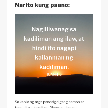
Narito kung paano:
Nagliliwanag sa
kadiliman ang ilaw,
at
hindi ito
nagapi
kailanman
ng
kadiliman.
JUAN 1:5
Sa kabila ng mga pandaigdigang hamon sa
taong ito, ginamit ng Diyos ang bawat