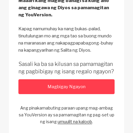
Maaari kang maging bahagi sa kung ano
ang ginagawa ng Diyos sa pamamagitan
ng YouVersion.
Kapag namumuhay ka nang bukas-palad,
tinutulungan mo ang mga tao sa buong mundo
na maranasan ang nakapagpapabagong-buhay
na kapangyarihan ng Salita ng Diyos.
Sasali ka ba sa kilusan sa pamamagitan
ng pagbibigay ng isang regalo ngayon?
Magbigay Ngayon
Ang pinakamabuting paraan upang mag-ambag
sa YouVersion ay sa pamamagitan ng pag-set up
ng isang
umuulit na kaloob
.