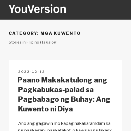
Skip
to
content
YOUVERSION
Seeking God every day.
CATEGORY:
MGA KUWENTO
Stories in Filipino (Tagalog)
POSTED
2022-12-12
ON
Paano Makakatulong ang
Pagkabukas-palad sa
Pagbabago ng Buhay: Ang
Kuwento ni Diya
Ano ang gagawin mo kapag nakakaramdam ka
ng pagkagapi, pagkatakot, o kawalan ng lakas?