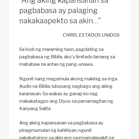
“Ang aking kapansanan sa
pagbabasa ay palaging
nakakaapekto sa akin…”
CHRIS, ESTADOS UNIDOS
Sa loob ng maraming taon, pagdating sa
pagbabasa ng Biblia, ako’y limitado lamang sa
mababaw na antas ng pang-unawa.
Ngunit nang magsimula akong makinig sa mga
Audio na Biblia, lubusang nagbago ang aking
karanasan. Sa wakas ay ganap ko nag
makakatagpo ang Diyos sa pamamagitan ng
Kanyang Salita.
Ang aking kapansanan sa pagbabasa ay
pinagmumulan ng kahihiyan, ngunit
nakakatulong sa akin ang pagmamalasakit ng