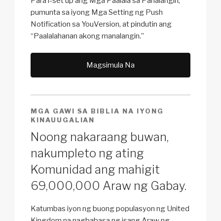
Para i-set up ang Mga Paalala sa Panalangin,
pumunta sa iyong Mga Setting ng Push
Notification sa YouVersion, at pindutin ang
“Paalalahanan akong manalangin.”
Magsimula Na
MGA GAWI SA BIBLIA NA IYONG
KINAUUGALIAN
Noong nakaraang buwan,
nakumpleto ng ating
Komunidad ang mahigit
69,000,000 Araw ng Gabay.
Katumbas iyon ng buong populasyon ng United
Kingdom na nagbabasa ng isang Araw ng