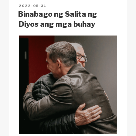
n
o
p
h
POSTED
2022-05-31
k
o
p
at
ON
Binabago ng Salita ng
k
Diyos ang mga buhay