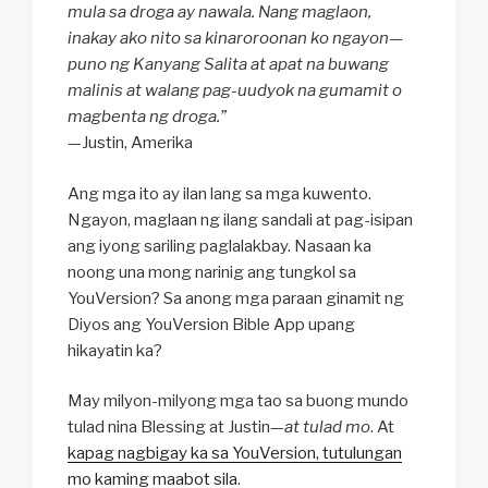
mula sa droga ay nawala. Nang maglaon,
inakay ako nito sa kinaroroonan ko ngayon—
puno ng Kanyang Salita at apat na buwang
malinis at walang pag-uudyok na gumamit o
magbenta ng droga.”
—Justin, Amerika
Ang mga ito ay ilan lang sa mga kuwento.
Ngayon, maglaan ng ilang sandali at pag-isipan
ang iyong sariling paglalakbay. Nasaan ka
noong una mong narinig ang tungkol sa
YouVersion? Sa anong mga paraan ginamit ng
Diyos ang YouVersion Bible App upang
hikayatin ka?
May milyon-milyong mga tao sa buong mundo
tulad nina Blessing at Justin—
at tulad mo
. At
kapag nagbigay ka sa YouVersion, tutulungan
mo kaming maabot sila
.