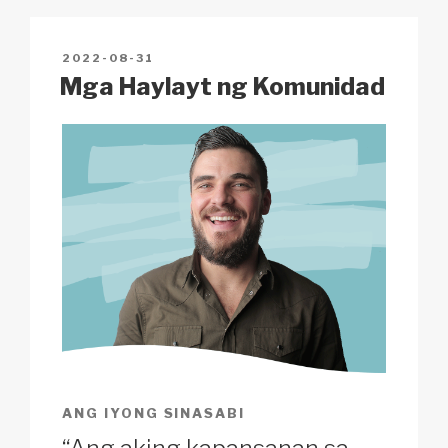
Li
b
A
c
n
o
p
h
POSTED
2022-08-31
k
o
p
at
ON
Mga Haylayt ng Komunidad
k
ANG IYONG SINASABI