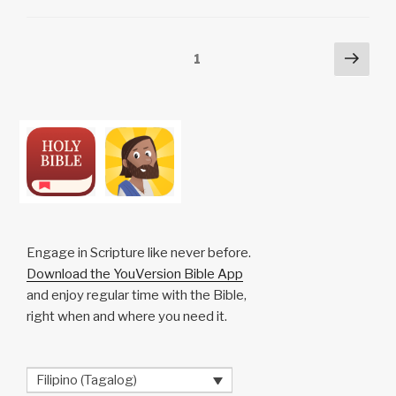
Li
b
A
c
n
o
p
h
Posts
Next
Page
1
k
o
p
at
pag
pagination
k
Engage in Scripture like never before.
Download the YouVersion Bible App
and enjoy regular time with the Bible,
right when and where you need it.
Filipino (Tagalog)