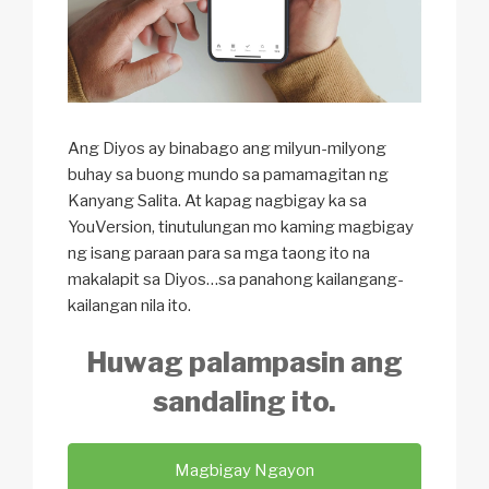
Ang Diyos ay binabago ang milyun-milyong
buhay sa buong mundo sa pamamagitan ng
Kanyang Salita. At kapag nagbigay ka sa
YouVersion, tinutulungan mo kaming magbigay
ng isang paraan para sa mga taong ito na
makalapit sa Diyos…sa panahong kailangang-
kailangan nila ito.
Huwag palampasin ang
sandaling ito.
Magbigay Ngayon