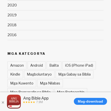
2020
2019
2018
2016
MGA KATEGORYA
Amazon
Android
Balita
iOS (iPhone iPad)
Kindle
Magboluntaryo
Mga Gabay sa Biblia
Mga Kuwento
Mga Nilabas
Mga Pagsasalin sa Biblia
Mga Partnership
Mga Tip at Trick
Pagkabukas-palad
Pambatang Bible App
Panalangin
Suporta