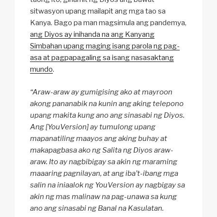
sitwasyon upang mailapit ang mga tao sa
Kanya. Bago pa man magsimula ang pandemya,
ang Diyos ay inihanda na ang Kanyang
Simbahan upang maging isang parola ng pag-
asa at pagpapagaling sa isang nasasaktang
mundo
.
“Araw-araw ay gumigising ako at mayroon
akong pananabik na kunin ang aking telepono
upang makita kung ano ang sinasabi ng Diyos.
Ang [YouVersion] ay tumulong upang
mapanatiling maayos ang aking buhay at
makapagbasa ako ng Salita ng Diyos araw-
araw. Ito ay nagbibigay sa akin ng maraming
maaaring pagnilayan, at ang iba’t-ibang mga
salin na iniaalok ng YouVersion ay nagbigay sa
akin ng mas malinaw na pag-unawa sa kung
ano ang sinasabi ng Banal na Kasulatan.