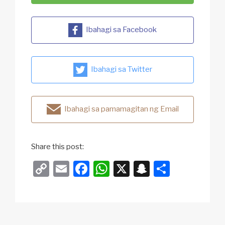
Ibahagi sa Facebook
Ibahagi sa Twitter
Ibahagi sa pamamagitan ng Email
Share this post:
C
E
F
W
X
S
S
o
m
a
h
n
h
p
ail
c
at
a
ar
y
e
s
p
e