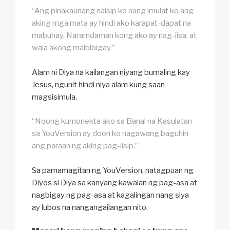
“Ang pinakaunang naisip ko nang imulat ko ang
aking mga mata ay hindi ako karapat-dapat na
mabuhay. Naramdaman kong ako ay nag-iisa, at
wala akong maibibigay.”
Alam ni Diya na kailangan niyang bumaling kay
Jesus, ngunit hindi niya alam kung saan
magsisimula.
“Noong kumonekta ako sa Banal na Kasulatan
sa YouVersion ay doon ko nagawang baguhin
ang paraan ng aking pag-iisip.”
Sa pamamagitan ng YouVersion, natagpuan ng
Diyos si Diya sa kanyang kawalan ng pag-asa at
nagbigay ng pag-asa at kagalingan nang siya
ay lubos na nangangailangan nito.