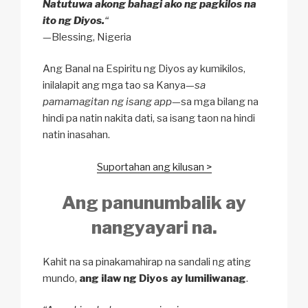
Natutuwa akong bahagi ako ng pagkilos na
ito ng Diyos.
“
—Blessing, Nigeria
Ang Banal na Espiritu ng Diyos ay kumikilos,
inilalapit ang mga tao sa Kanya—
sa
pamamagitan ng isang app
—sa mga bilang na
hindi pa natin nakita dati, sa isang taon na hindi
natin inasahan.
Suportahan ang kilusan >
Ang panunumbalik ay
nangyayari na.
Kahit na sa pinakamahirap na sandali ng ating
mundo,
ang ilaw ng Diyos ay lumiliwanag
.