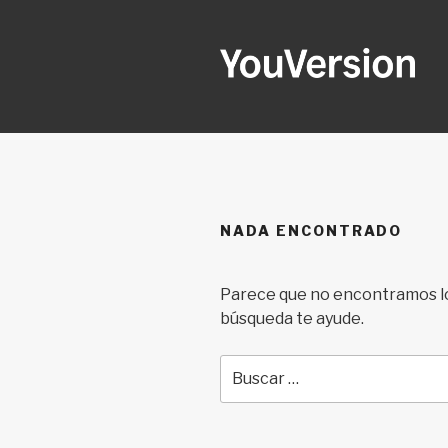
Ir
al
contenido
YOUVERSI
Seeking God every day.
NADA ENCONTRADO
Parece que no encontramos lo
búsqueda te ayude.
Buscar
por: