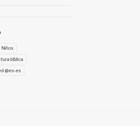
S
a Niños
tura bíblica
ed @es-es