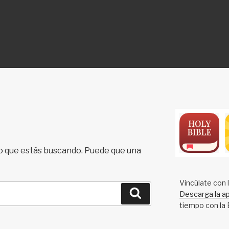
ON
 que estás buscando. Puede que una
Vincúlate con 
Buscar
Descarga la ap
tiempo con la 