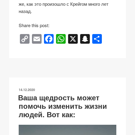
же, как это произошло с Крейгом много лет
назад.
Share this post:
C
E
F
W
X
S
О
o
m
a
h
n
тп
p
ail
c
at
a
р
y
e
s
p
а
Li
b
A
c
в
n
o
p
h
и
ОПУБЛИКОВАНО
14.12.2020
k
o
p
at
ть
Ваша щедрость может
k
помочь изменить жизни
людей. Вот как: