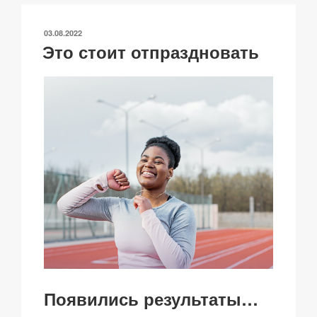
Li
b
A
c
в
n
o
p
h
и
ОПУБЛИКОВАНО
03.08.2022
k
o
p
at
ть
Это стоит отпраздновать
k
Появились результаты…