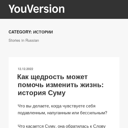
Перейти
к
содержимому
YOUVERSION
Seeking God every day.
CATEGORY:
ИСТОРИИ
Stories in Russian
ОПУБЛИКОВАНО
12.12.2022
Как щедрость может
помочь изменить жизнь:
история Суму
Что вы делаете, когда чувствуете себя
подавленным, напуганным или бессильным?
Что касается Суму, она обратилась к Слову