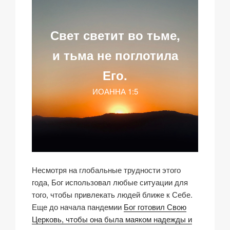
Свет светит
во тьме,
и тьма не
поглотила
Его.
ИОАННА 1:5
Несмотря на глобальные трудности этого
года, Бог использовал любые ситуации для
того, чтобы привлекать людей ближе к Себе.
Еще до начала пандемии
Бог готовил Свою
Церковь, чтобы она была маяком надежды и