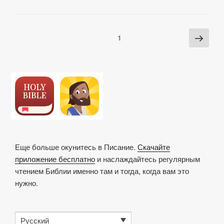
Li
b
A
c
в
n
o
p
h
и
Posts
Сле
Страница
1
k
o
p
at
ть
pagination
стра
k
Еще больше окунитесь в Писание.
Скачайте
приложение бесплатно
и наслаждайтесь регулярным
чтением Библии именно там и тогда, когда вам это
нужно.
Русский