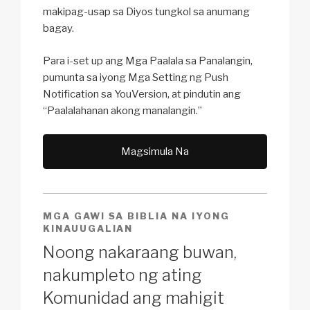
makipag-usap sa Diyos tungkol sa anumang
bagay.
Para i-set up ang Mga Paalala sa Panalangin,
pumunta sa iyong Mga Setting ng Push
Notification sa YouVersion, at pindutin ang
“Paalalahanan akong manalangin.”
Magsimula Na
MGA GAWI SA BIBLIA NA IYONG
KINAUUGALIAN
Noong nakaraang buwan,
nakumpleto ng ating
Komunidad ang mahigit