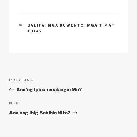
k
o
p
at
k
CATEGORIES
BALITA
,
MGA KUWENTO
,
MGA TIP AT
TRICK
Post
Previous
PREVIOUS
navigation
Post
Ano’ng Ipinapanalangin Mo?
Next
NEXT
Post
Ano ang Ibig Sabihin Nito?