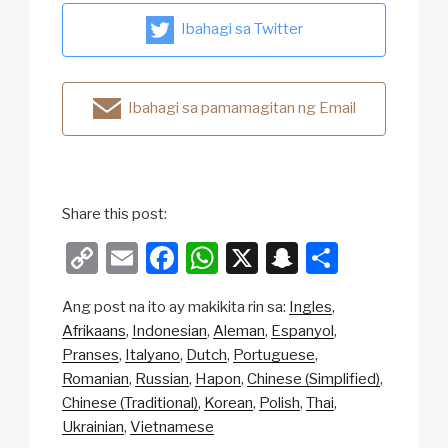
Ibahagi sa Twitter
Ibahagi sa pamamagitan ng Email
Share this post:
C
E
F
W
X
S
S
o
m
a
h
n
h
Ang post na ito ay makikita rin sa:
Ingles
p
ail
c
at
a
ar
Afrikaans
Indonesian
Aleman
Espanyol
y
e
s
p
e
Pranses
Italyano
Dutch
Portuguese
Li
b
A
c
Romanian
Russian
Hapon
Chinese (Simplified)
Chinese (Traditional)
Korean
Polish
Thai
n
o
p
h
Ukrainian
Vietnamese