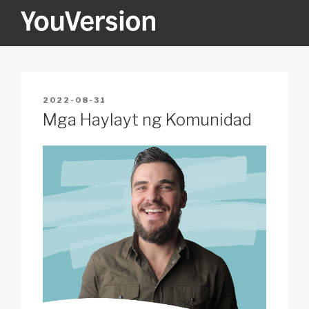
Skip
to
content
YOUVERSION
Seeking God every day.
POSTED
2022-08-31
ON
Mga Haylayt ng Komunidad