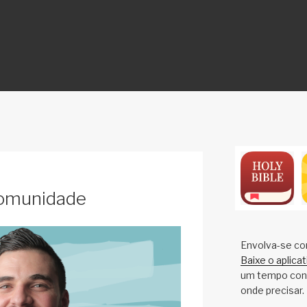
ON
omunidade
Envolva-se co
Baixe o aplica
um tempo cons
onde precisar.