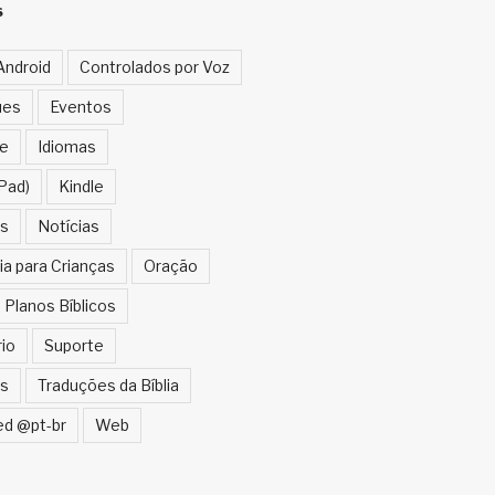
S
Android
Controlados por Voz
ues
Eventos
e
Idiomas
Pad)
Kindle
s
Notícias
ia para Crianças
Oração
Planos Bíblicos
rio
Suporte
s
Traduções da Bíblia
ed @pt-br
Web