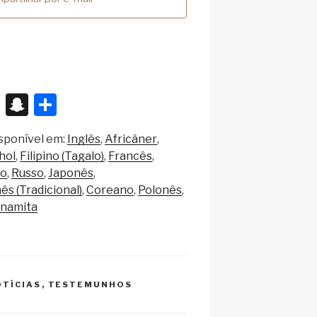
X
S
S
n
h
sponível em:
Inglês
Africâner
a
ar
hol
Filipino (Tagalo)
Francês
p
e
o
Russo
Japonês
c
ês (Tradicional)
Coreano
Polonês
tnamita
h
at
OTÍCIAS
,
TESTEMUNHOS