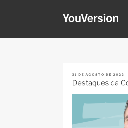
Pular
para
o
conteúdo
YOUVERSI
Seeking God every day.
PUBLICADO
31 DE AGOSTO DE 2022
EM
Destaques da C