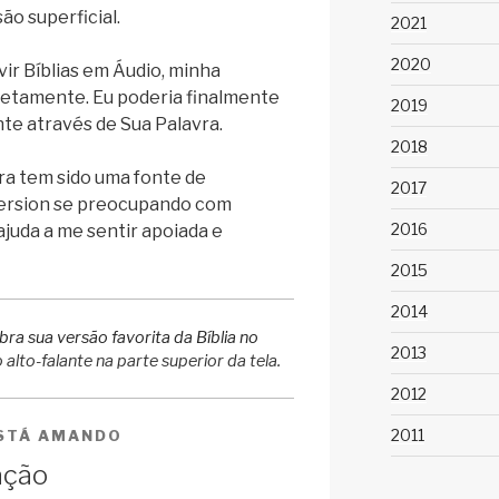
o superficial.
2021
2020
ir Bíblias em Áudio, minha
etamente. Eu poderia finalmente
2019
e através de Sua Palavra.
2018
ura tem sido uma fonte de
2017
Version se preocupando com
2016
juda a me sentir apoiada e
2015
2014
bra sua versão favorita da Bíblia no
2013
alto-falante na parte superior da tela.
2012
2011
ESTÁ AMANDO
ação