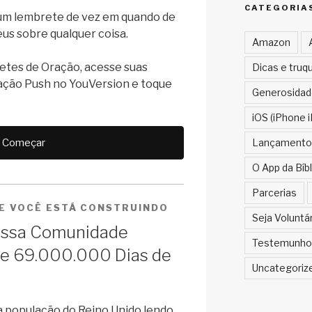
CATEGORIA
um lembrete de vez em quando de
us sobre qualquer coisa.
Amazon
etes de Oração, acesse suas
Dicas e truq
ação Push no YouVersion e toque
Generosidad
iOS (iPhone i
Lançamento
Começar
O App da Bíbl
Parcerias
UE VOCÊ ESTÁ CONSTRUINDO
Seja Voluntá
nossa Comunidade
Testemunho
de 69.000.000 Dias de
Uncategoriz
 a população do Reino Unido lendo