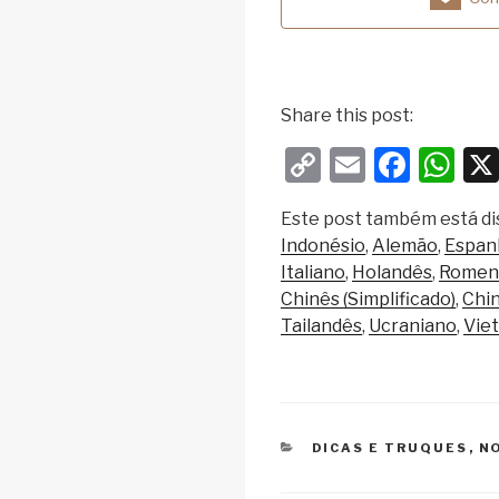
Share this post:
C
E
F
W
o
m
a
h
Este post também está di
p
ail
c
at
Indonésio
Alemão
Espan
y
e
s
Italiano
Holandês
Romen
Li
b
A
Chinês (Simplificado)
Chin
Tailandês
Ucraniano
Vie
n
o
p
k
o
p
k
CATEGORIAS
DICAS E TRUQUES
,
N