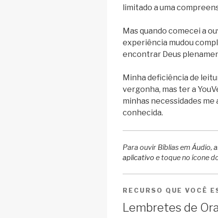
limitado a uma compreensã
Mas quando comecei a ouv
experiência mudou compl
encontrar Deus plenament
Minha deficiência de leit
vergonha, mas ter a You
minhas necessidades me a
conhecida.
Para ouvir Bíblias em Áudio,
a
aplicativo
e toque no ícone do 
RECURSO QUE VOCÊ 
Lembretes de Or