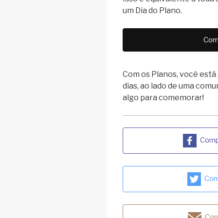
um Dia do Plano.
Com
Com os Planos, você está
dias, ao lado de uma comun
algo para comemorar!
Compa
Comp
Com