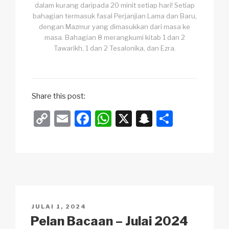
dalam kurang daripada 20 minit setiap hari! Setiap
bahagian termasuk fasal Perjanjian Lama dan Baru,
dengan Mazmur yang dimasukkan dari masa ke
masa. Bahagian 8 merangkumi kitab 1 dan 2
Tawarikh, 1 dan 2 Tesalonika, dan Ezra.
Share this post:
C
E
F
W
X
S
S
o
m
a
h
n
h
p
ail
c
at
a
ar
y
e
s
p
e
Li
b
A
c
n
o
p
h
DIKIRIM
JULAI 1, 2024
k
o
p
at
PADA
Pelan Bacaan – Julai 2024