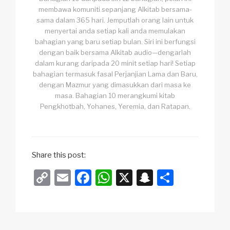
membawa komuniti sepanjang Alkitab bersama-
sama dalam 365 hari. Jemputlah orang lain untuk
menyertai anda setiap kali anda memulakan
bahagian yang baru setiap bulan. Siri ini berfungsi
dengan baik bersama Alkitab audio—dengarlah
dalam kurang daripada 20 minit setiap hari! Setiap
bahagian termasuk fasal Perjanjian Lama dan Baru,
dengan Mazmur yang dimasukkan dari masa ke
masa. Bahagian 10 merangkumi kitab
Pengkhotbah, Yohanes, Yeremia, dan Ratapan.
Share this post:
C
E
F
W
X
S
S
o
m
a
h
n
h
p
ail
c
at
a
ar
y
e
s
p
e