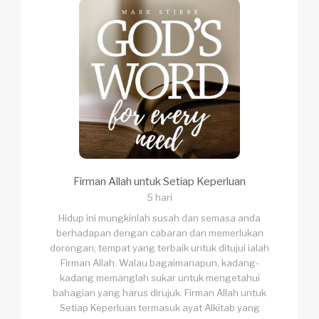
Firman Allah untuk Setiap Keperluan
5 hari
Hidup ini mungkinlah susah dan semasa anda
berhadapan dengan cabaran dan memerlukan
dorongan, tempat yang terbaik untuk ditujui ialah
Firman Allah. Walau bagaimanapun, kadang-
kadang memanglah sukar untuk mengetahui
bahagian yang harus dirujuk. Firman Allah untuk
Setiap Keperluan termasuk ayat Alkitab yang