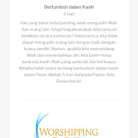
Bertumbuh dalam Kasih
5 hari
Hal yang betul-betul penting ialah mengasihi Allah
dan orang lain, tetapi bagaimanakah kita berbuat
demikian secara berkesan? Sebenarnya, kita tidak
dapat mengasihi orang lain dengan baik dengan
kuasa sendiri. Namun, apabila kita memandang
Allah dan merendahkan diri, kita boleh hidup
daripada kasih Allah yang autentik dan berkuasa.
Ketahui lebih lanjut tentang bertumbuh dalam kasih
dalam Pelan Alkitab 5 hari daripada Pastor Amy
Groeschel ini.