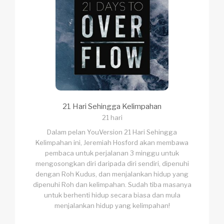
21 Hari Sehingga Kelimpahan
21 hari
Dalam pelan YouVersion 21 Hari Sehingga
Kelimpahan ini, Jeremiah Hosford akan membawa
pembaca untuk perjalanan 3 minggu untuk
mengosongkan diri daripada diri sendiri, dipenuhi
dengan Roh Kudus, dan menjalankan hidup yang
dipenuhi Roh dan kelimpahan. Sudah tiba masanya
untuk berhenti hidup secara biasa dan mula
menjalankan hidup yang kelimpahan!