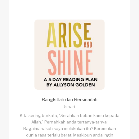
Bangkitlah dan Bersinarlah
5 hari
Kita sering berkata, “Serahkan beban kamu kepada
Allah.” Pernahkah anda tertanya-tanya:
Bagaimanakah saya melakukan itu? Keremukan
dunia rasa terlalu berat. Meskipun anda ingin