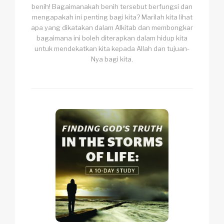
benih! Bagaimanakah benih tersebut berfungsi dan
mengapakah ini penting bagi kita? Marilah kita lihat
apa yang dikatakan dalam Alkitab dan membongkar
bagaimana ini boleh diterapkan dalam hidup kita
untuk mendekatkan kita kepada Allah dan tujuan-
Nya bagi kita.