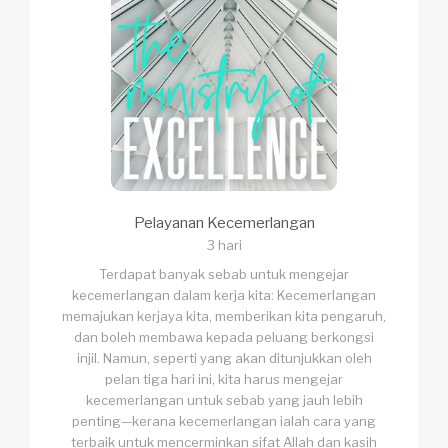
Pelayanan Kecemerlangan
3 hari
Terdapat banyak sebab untuk mengejar
kecemerlangan dalam kerja kita: Kecemerlangan
memajukan kerjaya kita, memberikan kita pengaruh,
dan boleh membawa kepada peluang berkongsi
injil. Namun, seperti yang akan ditunjukkan oleh
pelan tiga hari ini, kita harus mengejar
kecemerlangan untuk sebab yang jauh lebih
penting—kerana kecemerlangan ialah cara yang
terbaik untuk mencerminkan sifat Allah dan kasih