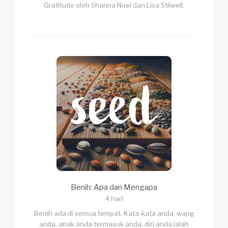
Gratitude oleh Shanna Noel dan Lisa Stilwell.
Benih: Apa dan Mengapa
4 hari
Benih ada di semua tempat. Kata-kata anda, wang
anda, anak anda termasuk anda, diri anda ialah