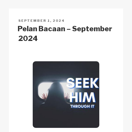
Li
b
A
c
n
o
p
h
DIKIRIM
SEPTEMBER 1, 2024
k
o
p
at
PADA
Pelan Bacaan – September
k
2024