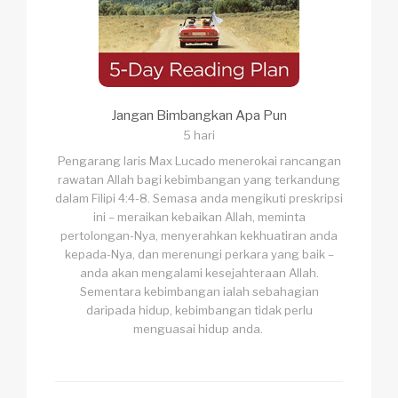
Jangan Bimbangkan Apa Pun
5 hari
Pengarang laris Max Lucado menerokai rancangan
rawatan Allah bagi kebimbangan yang terkandung
dalam Filipi 4:4-8. Semasa anda mengikuti preskripsi
ini – meraikan kebaikan Allah, meminta
pertolongan-Nya, menyerahkan kekhuatiran anda
kepada-Nya, dan merenungi perkara yang baik –
anda akan mengalami kesejahteraan Allah.
Sementara kebimbangan ialah sebahagian
daripada hidup, kebimbangan tidak perlu
menguasai hidup anda.