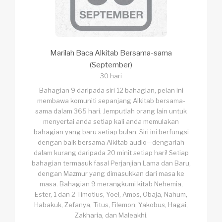
Marilah Baca Alkitab Bersama-sama
(September)
30 hari
Bahagian 9 daripada siri 12 bahagian, pelan ini
membawa komuniti sepanjang Alkitab bersama-
sama dalam 365 hari. Jemputlah orang lain untuk
menyertai anda setiap kali anda memulakan
bahagian yang baru setiap bulan. Siri ini berfungsi
dengan baik bersama Alkitab audio—dengarlah
dalam kurang daripada 20 minit setiap hari! Setiap
bahagian termasuk fasal Perjanjian Lama dan Baru,
dengan Mazmur yang dimasukkan dari masa ke
masa. Bahagian 9 merangkumi kitab Nehemia,
Ester, 1 dan 2 Timotius, Yoel, Amos, Obaja, Nahum,
Habakuk, Zefanya, Titus, Filemon, Yakobus, Hagai,
Zakharia, dan Maleakhi.