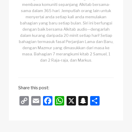
membawa komuniti sepanjang Alkitab bersama-
sama dalam 365 hari. Jemputlah orang lain untuk
menyertai anda setiap kali anda memulakan
bahagian yang baru setiap bulan. Siri ini berfungsi
dengan baik bersama Alkitab audio—dengarlah
dalam kurang daripada 20 minit setiap hari! Setiap
bahagian termasuk fasal Perjanjian Lama dan Baru,
dengan Mazmur yang dimasukkan dari masa ke
masa. Bahagian 7 merangkumi kitab 2 Samuel, 1
dan 2 Raja-raja, dan Markus.
Share this post:
C
E
F
W
X
S
S
o
m
a
h
n
h
p
ail
c
at
a
ar
y
e
s
p
e