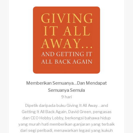
Memberikan Semuanya…Dan Mendapat
Semuanya Semula
9 hari
Dipetik daripada buku Giving It All Away…and
Getting It All Back Again, David Green, pengasas
dan CEO Hobby Lobby, berkongsi bahawa hidup
yang murah hati memberikan ganjaran yang terbaik
dari segi peribadi, menawarkan legasi yang kukuh