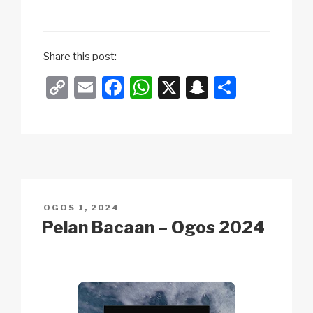
Share this post:
C
E
F
W
X
S
S
o
m
a
h
n
h
p
ail
c
at
a
ar
y
e
s
p
e
Li
b
A
c
n
o
p
h
DIKIRIM
OGOS 1, 2024
k
o
p
at
PADA
Pelan Bacaan – Ogos 2024
k