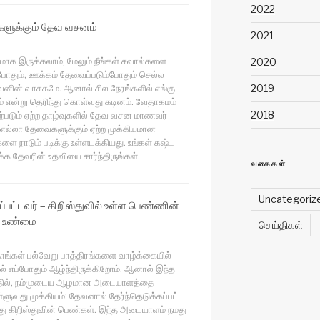
2022
ளுக்கும் தேவ வசனம்
2021
ாக இருக்கலாம், மேலும் நீங்கள் சவால்களை
2020
போதும், ஊக்கம் தேவைப்படும்போதும் செல்ல
வனின் வாசகமே. ஆனால் சில நேரங்களில் எங்கு
2019
ம் என்று தெரிந்து கொள்வது கடினம். வேதாகமம்
2018
ற்படும் ஏற்ற தாழ்வுகளில் தேவ வசன மாணவர்
எல்லா தேவைகளுக்கும் ஏற்ற முக்கியமான
ை நாடும் படிக்கு உள்ளடக்கியது. உங்கள் கஷ்ட
 தேவரின் உதவியை சார்ந்திருங்கள்.
வகைகள்
Uncategoriz
ப்பட்டவர் – கிறிஸ்துவில் உள்ள பெண்ணின்
ட உண்மை
செய்திகள்
ங்கள் பல்வேறு பாத்திரங்களை வாழ்க்கையில்
ல் எப்போதும் ஆழ்ந்திருக்கிறோம். ஆனால் இந்த
்தில், நம்முடைய ஆழமான அடையாளத்தை
ுவது முக்கியம்: தேவனால் தேர்ந்தெடுக்கப்பட்ட
ு கிறிஸ்துவின் பெண்கள். இந்த அடையாளம் நமது