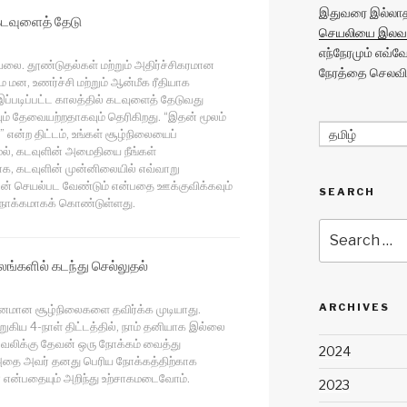
இதுவரை இல்லாத 
கடவுளைத் தேடு
செயலியை இலவச
எந்நேரமும் எவ்
லை. தூண்டுதல்கள் மற்றும் அதிர்ச்சிகரமான
நேரத்தை செலவிட
ை மன, உணர்ச்சி மற்றும் ஆன்மீக ரீதியாக
இப்படிப்பட்ட காலத்தில் கடவுளைத் தேடுவது
் தேவையற்றதாகவும் தெரிகிறது. “இதன் மூலம்
 என்ற திட்டம், உங்கள் சூழ்நிலையைப்
தமிழ்
ல், கடவுளின் அமைதியை நீங்கள்
ாக, கடவுளின் முன்னிலையில் எவ்வாறு
ன் செயல்பட வேண்டும் என்பதை ஊக்குவிக்கவும்
SEARCH
் நோக்கமாகக் கொண்டுள்ளது.
Search
for:
்களில் கடந்து செல்லுதல்
ARCHIVES
டினமான சூழ்நிலைகளை தவிர்க்க முடியாது.
ுகிய 4-நாள் திட்டத்தில், நாம் தனியாக இல்லை
் வலிக்கு தேவன் ஒரு நோக்கம் வைத்து
2024
 அதை அவர் தனது பெரிய நோக்கத்திற்காக
் என்பதையும் அறிந்து உற்சாகமடைவோம்.
2023