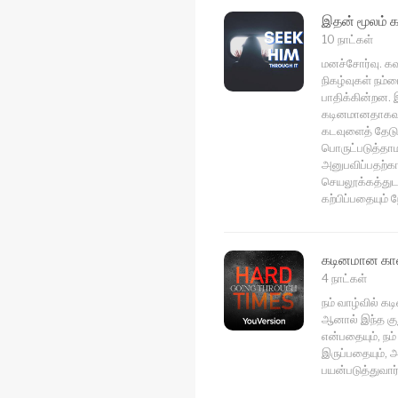
இதன் மூலம் 
10 நாட்கள்
மனச்சோர்வு. கவ
நிகழ்வுகள் நம்ம
பாதிக்கின்றன. 
கடினமானதாகவும
கடவுளைத் தேடு”
பொருட்படுத்தாம
அனுபவிப்பதற்க
செயலூக்கத்துட
கற்பிப்பதையும
கடினமான காலங
4 நாட்கள்
நம் வாழ்வில் க
ஆனால் இந்த குற
என்பதையும், நம
இருப்பதையும்,
பயன்படுத்துவார