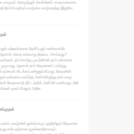
கை வாழவும் அழைத்துச் செல்கிறார். சாதாரணமாக
தி நிரம்பி வழியும் வாழ்வை வாழ்வதற்கு இதுவே
ுதல்
ும் மற்றவர்களை நேசிப்பதும் உண்மையில்
 ஆனால் அதை எவ்வாறு திறம்பட செய்வது?
்றால், நம் சொந்த முயற்சியில் நாம் மக்களை
 முடியாது. ஆனால் நாம் தேவனைப் பார்த்து,
 நம்மைக் கிடக்கப்பண்ணும் போது, ​​தேவனின்
ம் வல்லமை வாய்ந்த அன்பிலிருந்து நாம் வாழ
5 நாள் வேதாகமத் திட்டத்தில் அன்பில் வளர்வது பற்றி
ரோஷெல் மூலம் மேலும் அறிக.
்குதல்
ியானம், வாழ்வின் ஒவ்வொரு பகுதியிலும் தேவனை
ுவது என்பதற்கான நுண்ணறிவையும்,