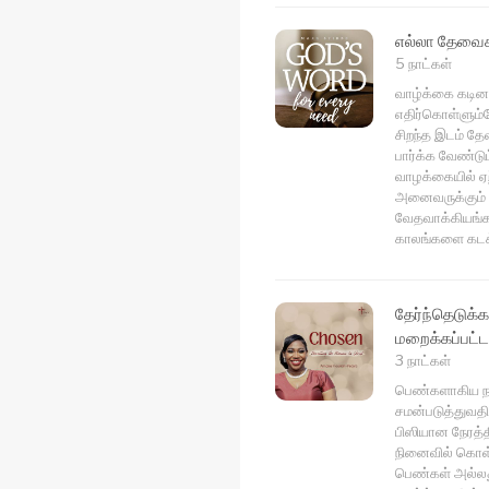
எல்லா தேவைக
5 நாட்கள்
வாழ்க்கை கடினம
எதிர்கொள்ளும்
சிறந்த இடம் தே
பார்க்க வேண்டு
வாழக்கையில் ஏ
அனைவருக்கும் 
வேதவாக்கியங்கள
காலங்களை கடக்க
தேர்ந்தெடுக்க
மறைக்கப்பட்
3 நாட்கள்
பெண்களாகிய நா
சமன்படுத்துவதி
பிஸியான நேரத
நினைவில் கொள்ள
பெண்கள் அல்லத