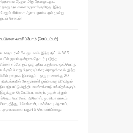
அடித்தளம் ஆகும், அது தேவனுடனும்
் நமது உறவுகளை உருவாக்குகிறது. இந்த
லும் விரிவாக ஆராய நாம் வரும் மூன்று
ுடன் சேரவும்!
 பைபிளை வாசிப்போம் (செப்டம்பர்)
 தொடரின் 9வது பாகம், இந்த திட்டம் 365
 பைபிள் மூலம் ஒன்றாக தொடர்புபடுத்த
 நீங்கள் எப்போதும் ஒரு புதிய பகுதியை ஒவ்வொரு
ாடங்கும் போது பிறரையும் சேர அழைக்கவும். இந்த
ிளில் நன்றாக இயங்கும் – ஒரு நாளைக்கு 20-
நிமிடங்களில் கேளுங்கள்! ஒவ்வொரு பிரிவிலும்,
ுதிய ஏற்பாட்டு அத்தியாயங்களோடு சங்கீதங்களும்
இருக்கும். நெகேமியா, எஸ்தர், முதல் மற்றும்
த்தேயு, யோவேல், ஆமோஸ், ஒபதியா நாகூம்,
ியா, தீத்து, பிலேமோன், யாக்கோபு, ஆகாய்,
ா புத்தகங்களை பகுதி 9 கொண்டுள்ளது.