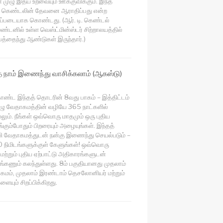
 முழு இதய உறவையும் ஊக்குவிக்கும். இந்த
டி. கெண்டலின் தேவனை ஆராதிப்பது என்ற
ிப்படையாக கொண்டது. (ஆர். டி. கெண்டல்
ண்டனில் உள்ள வெஸ்ட்மின்ஸ்டர் சிற்றாலயத்தில்
்தைந்து ஆண்டுகள் இருந்தார்.)
நாம் இணைந்து வாசிக்கலாம் (ஆகஸ்டு)
ொண்ட இந்தத் தொடரின் 8வது பாகம் – இத்திட்டம்
ழு வேதாகமத்தின் வழியே 365 நாட்களில்
லும். நீங்கள் ஒவ்வொரு மாதமும் ஒரு புதிய
்கும்போதும் பிறரையும் அழையுங்கள். இந்தத்
வேதாகமத்துடன் நன்கு இணைந்து செயல்படும் –
 நிமிடங்களுக்குள் கேளுங்கள்! ஒவ்வொரு
மற்றும் புதிய ஏற்பாட்டு அதிகாரங்களுடன்
எங்கணும் கலந்துள்ளது. 8ம் பகுதியானது முதலாம்
கமம், முதலாம் இரண்டாம் தெசலோனியர் மற்றும்
ளையும் சிறப்பிக்கிறது.