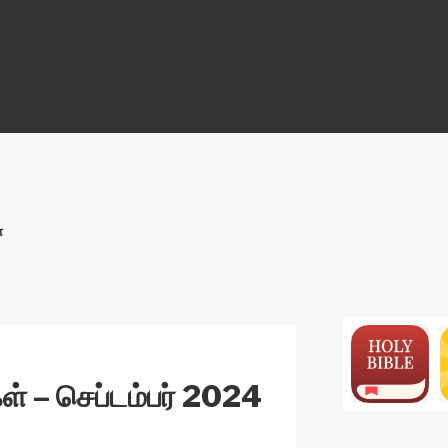
ON
்
்கள் – செப்டம்பர் 2024