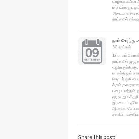
வாழ்க்கையின் 
மற்றவர்களுடனும
அடையாளத்தை மே
நாட்களில் எங்கள
நாம் சேர்ந்து
30 நாட்கள்
12 பாகம் கொண்ட
நாட்களில் முழு
வழிவகுக்கிறது.
மாதத்திலும் தெ
தொடர் ஒலி பைப
க்கும் குறைவான 
பழைய மற்றும் ப
முழுவதும் சிதறி 
இரண்டாம் தீமோ
ஆபகூக், செப்பன
சகரியா, மல்கிய
Share this post: