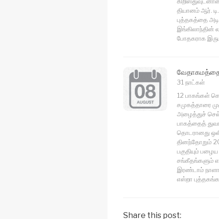
கிறிஸ்துவுடனான
தியானம் ஆர். 
புத்தகத்தை அட
இங்கிலாந்தின் ல
போதகராக இருபத
வேதாகமத்தை 
31 நாட்கள்
12 பாகங்கள் க
சமுகத்தாரை மு
அழைத்துச் செல்
பாகத்தைத் துவங
தொடரானது ஒலி 
தினந்தோறும் 20
பகுதியும் பழைய 
சங்கீதங்களும் 
இரண்டாம் நாளா
எஸ்றா புத்தகங்க
Share this post: