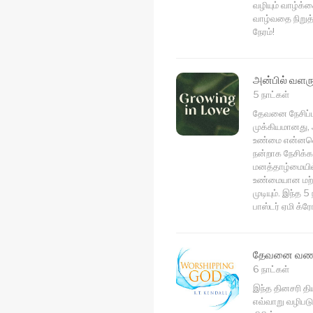
வழியும் வாழ்க்
வாழ்வதை நிறுத்
நேரம்!
அன்பில் வளர
5 நாட்கள்
தேவனை நேசிப்பத
முக்கியமானது,
உண்மை என்னவென
நன்றாக நேசிக்க
மனத்தாழ்மையில்
உண்மையான மற்று
முடியும். இந்த 
பாஸ்டர் ஏமி க்
தேவனை வணங
6 நாட்கள்
இந்த தினசரி த
எவ்வாறு வழிபட