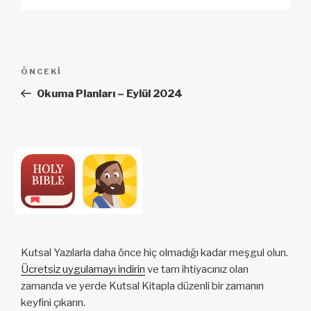
k
o
p
at
k
Yazı
Önceki
ÖNCEKI
dolaşımı
Yazı
Okuma Planları – Eylül 2024
Kutsal Yazılarla daha önce hiç olmadığı kadar meşgul olun.
Ücretsiz uygulamayı indirin
ve tam ihtiyacınız olan
zamanda ve yerde Kutsal Kitapla düzenli bir zamanın
keyfini çıkarın.