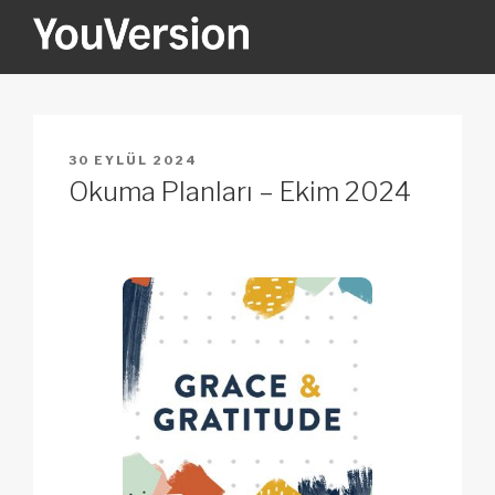
İçeriğe
geç
YOUVERSION
Seeking God every day.
YAYIM
30 EYLÜL 2024
TARIHI
Okuma Planları – Ekim 2024