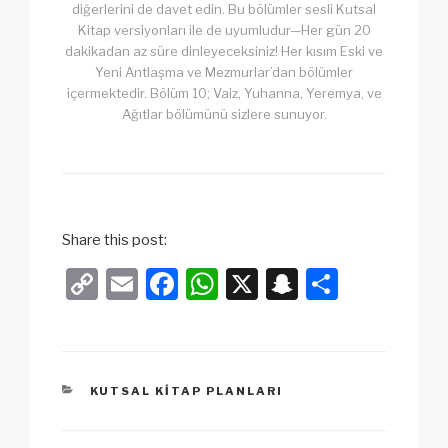
diğerlerini de davet edin. Bu bölümler sesli Kutsal
Kitap versiyonları ile de uyumludur—Her gün 20
dakikadan az süre dinleyeceksiniz! Her kısım Eski ve
Yeni Antlaşma ve Mezmurlar’dan bölümler
içermektedir. Bölüm 10; Vaiz, Yuhanna, Yeremya, ve
Ağıtlar bölümünü sizlere sunuyor.
Share this post:
C
E
F
W
X
S
S
o
m
a
h
n
h
p
ail
c
at
a
ar
y
e
s
p
e
KATEGORILER
KUTSAL KITAP PLANLARI
Li
b
A
c
n
o
p
h