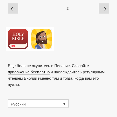
n
o
p
h
и
Posts
Предыдущая
Сле
Страница
2
k
o
p
at
ть
pagination
страница
стра
k
Еще больше окунитесь в Писание.
Скачайте
приложение бесплатно
и наслаждайтесь регулярным
чтением Библии именно там и тогда, когда вам это
нужно.
Русский