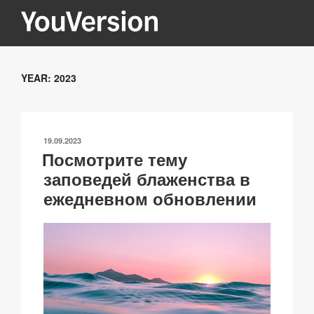
Перейти
к
содержимому
YOUVERSION
Seeking God every day.
YEAR:
2023
ОПУБЛИКОВАНО
19.09.2023
Посмотрите тему
заповедей блаженства в
ежедневном обновлении