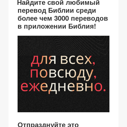
k
o
p
at
ть
Найдите свой любимый
k
перевод Библии среди
более чем 3000 переводов
в приложении Библия!
Отпразднуйте это