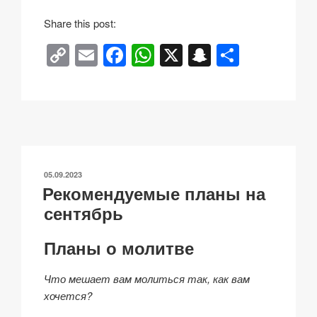
Share this post:
C
E
F
W
X
S
О
o
m
a
h
n
тп
p
ail
c
at
a
р
y
e
s
p
а
Li
b
A
c
в
n
o
p
h
и
ОПУБЛИКОВАНО
05.09.2023
k
o
p
at
ть
Рекомендуемые планы на
k
сентябрь
Планы о молитве
Что мешает вам молиться так, как вам
хочется?