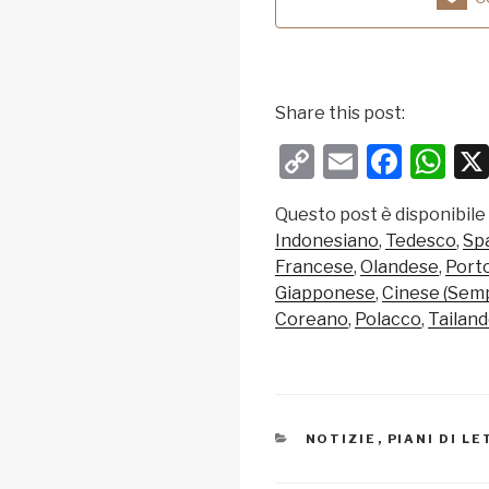
Share this post:
C
E
F
W
o
m
a
h
Questo post è disponibile
p
ail
c
at
Indonesiano
Tedesco
Sp
y
e
s
Francese
Olandese
Port
Li
b
A
Giapponese
Cinese (Semp
Coreano
Polacco
Tailan
n
o
p
k
o
p
k
CATEGORIE
NOTIZIE
,
PIANI DI L