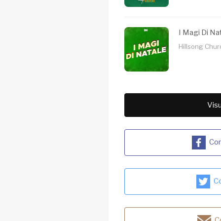
I Magi Di Na
Hillsong Churc
Visu
Con
Co
Co