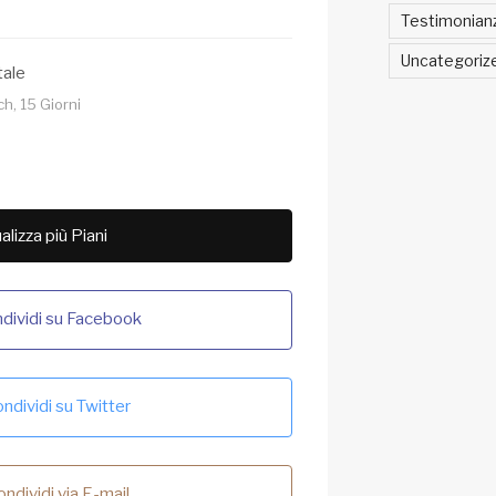
Testimonian
Uncategoriz
tale
h, 15 Giorni
alizza più Piani
dividi su Facebook
ndividi su Twitter
ndividi via E-mail