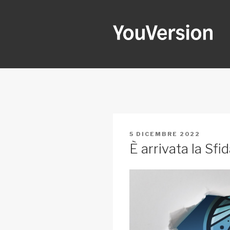
Salta
al
contenuto
YOUVERSI
Seeking God every day.
PUBBLICATO
5 DICEMBRE 2022
IL
È arrivata la Sfi