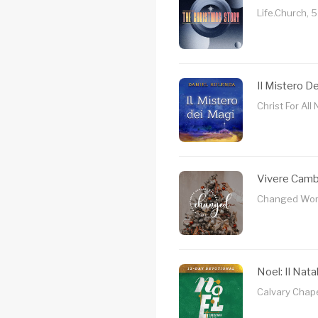
Life.Church, 5
Il Mistero D
Christ For All 
Vivere Camb
Changed Women
Noel: Il Nata
Calvary Chapel