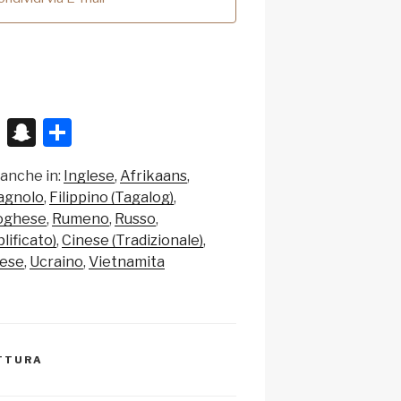
X
S
C
n
o
 anche in:
Inglese
Afrikaans
a
n
agnolo
Filippino (Tagalog)
p
di
oghese
Rumeno
Russo
c
vi
lificato)
Cinese (Tradizionale)
dese
Ucraino
Vietnamita
h
di
at
ETTURA