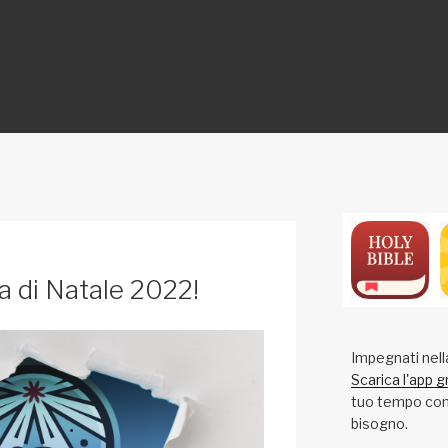
ON
da di Natale 2022!
Impegnati nell
Scarica l'app g
tuo tempo con 
bisogno.