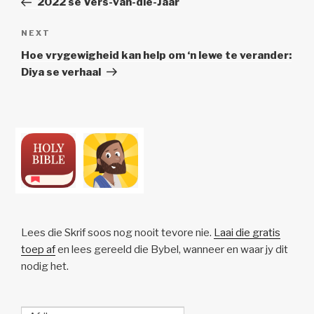
2022 se Vers-van-die-Jaar
Next
NEXT
Post
Hoe vrygewigheid kan help om ‘n lewe te verander:
Diya se verhaal
Lees die Skrif soos nog nooit tevore nie.
Laai die gratis
toep af
en lees gereeld die Bybel, wanneer en waar jy dit
nodig het.