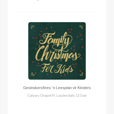
Gesinskersfees: ‘n Leesplan vir Kinders
Calvary Chapel Ft. Lauderdale, 12 Dae