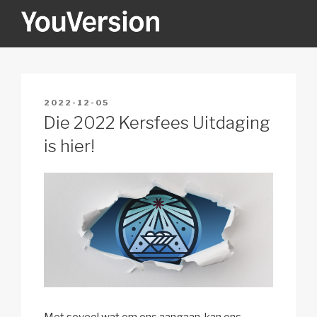
Skip
to
content
YOUVERSION
Seeking God every day.
POSTED
2022-12-05
ON
Die 2022 Kersfees Uitdaging
is hier!
Met soveel wat om ons aangaan, kan ons