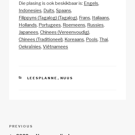
Die plasing is ook beskikbaar is:
Engels
p
ail
c
at
a
ar
Indonesies
Duits
Spaans
y
e
s
p
e
Filippyns (Tagalog) (Tagalog)
Frans
Italiaans
Li
b
A
c
Hollands
Portugees
Roemeens
Russies
Japanees
Chinees (Vereenvoudig)
n
o
p
h
Chinees (Traditioneel)
Koreaans
Pools
Thai
k
o
p
at
Oekraïnies
Viëtnamees
k
CATEGORIES
LEESPLANNE
,
NUUS
Post
Previous
PREVIOUS
navigation
Post