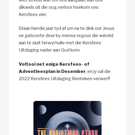
dikwels uit die oog verloor hoekom ons
Kersfees vier.
Staan hierdie jaar tyd af om na te dink oor Jesus
se geboorte deur by mense regoor die wêreld
aan te sluit terwyl hulle met die Kersfees
Uitdaging nader aan God kom.
Voltooi net enige Kersfees- of
Adventleesplan in Desember
, en jy sal die
2022 Kersfees Uitdaging Kenteken verwerf!