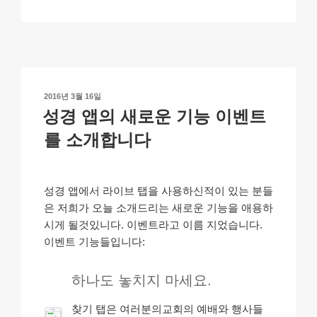
p
ail
c
at
a
ar
y
e
s
p
e
Li
b
A
c
n
o
p
h
작
2016년 3월 16일
k
o
p
at
성
성경 앱의 새로운 기능 이벤트
일
k
자
를 소개합니다
성경 앱에서 라이브 탭을 사용하신적이 있는 분들
은 저희가 오늘 소개드리는 새로운 기능을 애용하
시게 될것있니다. 이벤트라고 이름 지었습니다.
이벤트 기능들입니다:
하나도 놓치지 마세요.
찾기 탭은 여러분의교회의 예배와 행사들