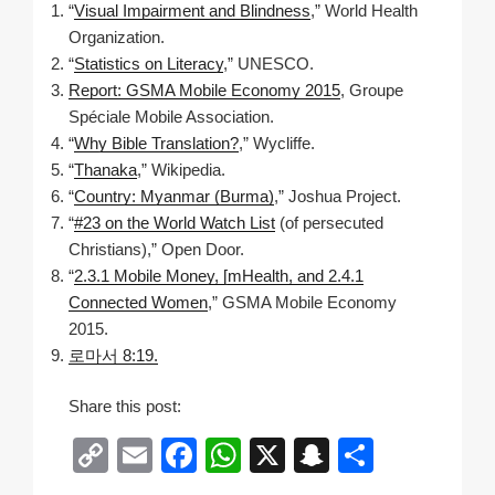
“
Visual Impairment and Blindness
,” World Health
Organization.
“
Statistics on Literacy
,” UNESCO.
Report: GSMA Mobile Economy 2015
, Groupe
Spéciale Mobile Association.
“
Why Bible Translation?
,” Wycliffe.
“
Thanaka
,” Wikipedia.
“
Country: Myanmar (Burma)
,” Joshua Project.
“
#23 on the World Watch List
(of persecuted
Christians),” Open Door.
“
2.3.1 Mobile Money, [mHealth, and 2.4.1
Connected Women
,” GSMA Mobile Economy
2015.
로마서 8:19.
Share this post:
C
E
F
W
X
S
S
o
m
a
h
n
h