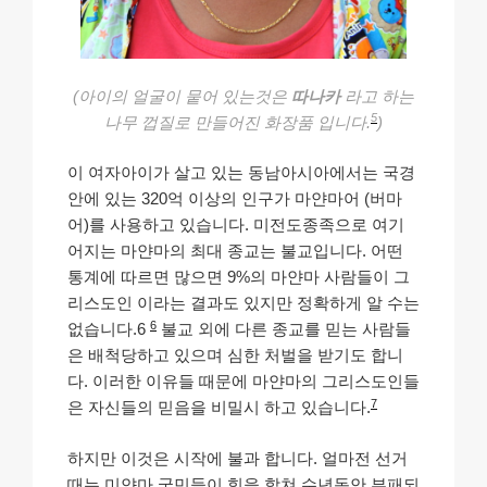
(아이의 얼굴이 뭍어 있는것은
따나카
라고 하는
5
나무 껍질로 만들어진 화장품 입니다.
)
이 여자아이가 살고 있는 동남아시아에서는 국경
안에 있는 320억 이상의 인구가 마얀마어 (버마
어)를 사용하고 있습니다. 미전도종족으로 여기
어지는 마얀마의 최대 종교는 불교입니다. 어떤
통계에 따르면 많으면 9%의 마얀마 사람들이 그
리스도인 이라는 결과도 있지만 정확하게 알 수는
6
없습니다.6
불교 외에 다른 종교를 믿는 사람들
은 배척당하고 있으며 심한 처벌을 받기도 합니
다. 이러한 이유들 때문에 마얀마의 그리스도인들
7
은 자신들의 믿음을 비밀시 하고 있습니다.
하지만 이것은 시작에 불과 합니다. 얼마전 선거
때는 미얀마 국민들이 힘을 합쳐 수년동안 부패되