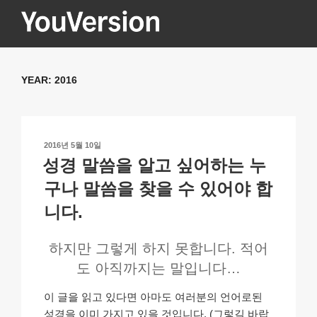
콘
텐
츠
YOUVERSION
Seeking God every day.
로
바
YEAR:
2016
로
가
기
작
2016년 5월 10일
성
성경 말씀을 알고 싶어하는 누
일
자
구나 말씀을 찾을 수 있어야 합
니다.
하지만 그렇게 하지 못합니다. 적어
도 아직까지는 말입니다…
이 글을 읽고 있다면 아마도 여러분의 언어로된
성경을 이미 가지고 있을 것입니다. (그렇길 바랍