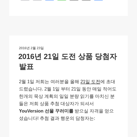
o
m
a
h
n
h
p
ail
c
at
a
ar
y
e
s
p
e
Li
b
A
c
n
o
p
h
작
2016년 2월 23일
k
o
p
at
성
2016년 21일 도전 상품 당첨자
일
k
자
발표
2월 1일 저희는 여러분을 올해
21일 도전
에 초대
드렸습니다. 2월 1일 부터 21일 동안 매일 적어도
한개의 묵상 계획의 일일 분량 읽기를 마치신 분
들은 저희 상품 추첨 대상자가 되셔서
YouVersion 선물 꾸러미를
받으실 자격을 얻으
셨습니다! 추첨 결과 행운의 담청자는: