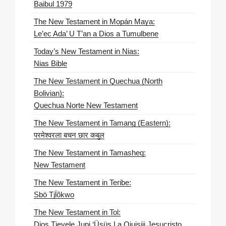
Baibul 1979
The New Testament in Mopán Maya:
Le’ec Ada’ U T’an a Dios a Tumulbene
Today’s New Testament in Nias:
Nias Bible
The New Testament in Quechua (North
Bolivian):
Quechua Norte New Testament
The New Testament in Tamang (Eastern):
परमेश्वरला बचन छार कबुल
The New Testament in Tamasheq:
New Testament
The New Testament in Teribe:
Sbö Tjl̈õkwo
The New Testament in Tol:
Dios Tjevele Jupj ‘Üsüs La Qjuisiji Jesucristo