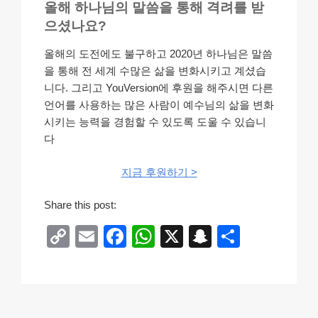
올해 하나님의 말씀을 통해 격려를 받
으셨나요?
올해의 도전에도 불구하고 2020년 하나님은 말씀
을 통해 전 세계 수많은 삶을 변화시키고 계셨습
니다. 그리고 YouVersion에 후원을 해주시면 다른
언어를 사용하는 많은 사람이 예수님의 삶을 변화
시키는 능력을 경험할 수 있도록 도울 수 있습니
다
지금 후원하기 >
Share this post:
C
E
F
W
X
S
S
o
m
a
h
n
h
p
ail
c
at
a
ar
y
e
s
p
e