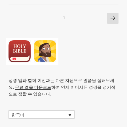
Li
b
A
c
n
o
p
h
Posts
다
페이지
1
k
o
p
at
음
pagination
k
쪽
성경 앱과 함께 이전과는 다른 차원으로 말씀을 접해보세
요.
무료 앱을 다운로드
하여 언제 어디서든 성경을 정기적
으로 접할 수 있습니다.
한국어