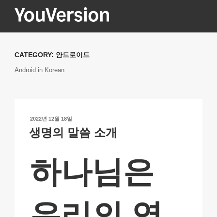
콘
텐
츠
YOUVERSION
Seeking God every day.
로
바
CATEGORY:
안드로이드
로
Android in Korean
가
기
작
2022년 12월 18일
성
생명의 말씀 소개
일
자
하나님은
우리의 영