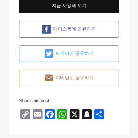
지금 사용해 보기
페이스북에 공유하기
트위터에 공유하기
이메일로 공유하기
Share this post:
C
E
F
W
X
S
S
o
m
a
h
n
h
p
ail
c
at
a
ar