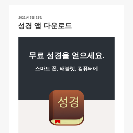
Li
b
A
c
n
o
p
h
작
2021년 5월 31일
k
o
p
at
성
성경 앱 다운로드
일
k
자
무료 성경을 얻으세요.
스마트 폰, 태블렛, 컴퓨터에