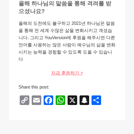
올해 하나님의 말씀을 통해 격려를 받
으셨나요?
올해의 도전에도 불구하고 2021년 하나님은 말씀
을 통해 전 세계 수많은 삶을 변화시키고 계셨습
니다. 그리고 YouVersion에 후원을 해주시면 다른
언어를 사용하는 많은 사람이 예수님의 삶을 변화
시키는 능력을 경험할 수 있도록 도울 수 있습니
다
지금 후원하기 >
Share this post:
C
E
F
W
X
S
S
o
m
a
h
n
h
p
ail
c
at
a
ar
y
e
s
p
e