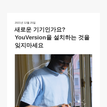
y
e
s
p
e
Li
b
A
c
n
o
p
h
작
2021년 12월 25일
k
o
p
at
성
새로운 기기인가요?
일
k
자
YouVersion을 설치하는 것을
잊지마세요