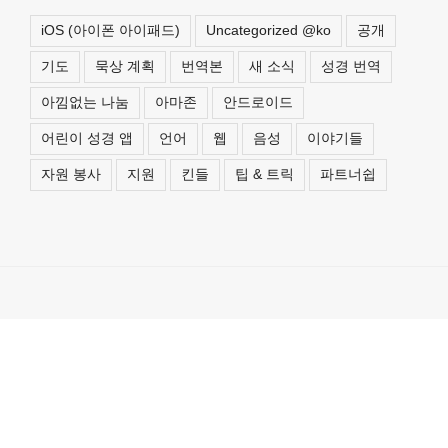
iOS (아이폰 아이패드)
Uncategorized @ko
공개
기도
묵상 계획
번역본
새 소식
성경 번역
아낌없는 나눔
아마존
안드로이드
어린이 성경 앱
언어
웹
음성
이야기들
자원 봉사
지원
킨들
팁 & 트릭
파트너쉽