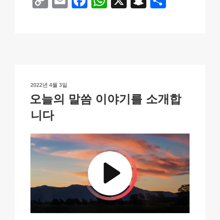
C
E
F
W
X
S
S
o
m
a
h
n
h
p
ail
c
at
a
ar
y
e
s
p
e
Li
b
A
c
n
o
p
h
작
2022년 4월 3일
k
o
p
at
성
오늘의 말씀 이야기를 소개합
일
k
자
니다