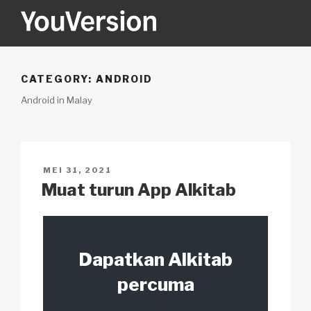
Langkau
ke
kandungan
YOUVERSION
Seeking God every day.
CATEGORY:
ANDROID
Android in Malay
DIKIRIM
MEI 31, 2021
PADA
Muat turun App Alkitab
Dapatkan Alkitab
percuma