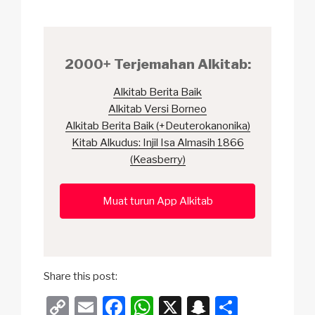
2000+ Terjemahan Alkitab:
Alkitab Berita Baik
Alkitab Versi Borneo
Alkitab Berita Baik (+Deuterokanonika)
Kitab Alkudus: Injil Isa Almasih 1866
(Keasberry)
Muat turun App Alkitab
Share this post:
C
E
F
W
X
S
S