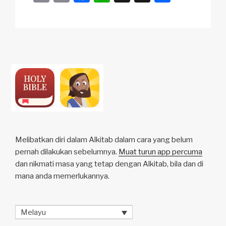
o
m
a
h
n
h
p
ail
c
at
a
ar
y
e
s
p
e
Li
b
A
c
n
o
p
h
k
o
p
at
k
Melibatkan diri dalam Alkitab dalam cara yang belum
pernah dilakukan sebelumnya.
Muat turun app percuma
dan nikmati masa yang tetap dengan Alkitab, bila dan di
mana anda memerlukannya.
Melayu