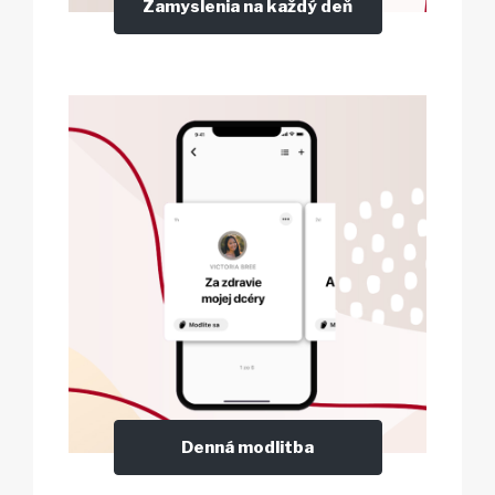
Zamyslenia na každý deň
Denná modlitba