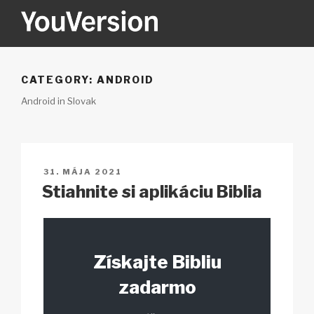
Prejsť
na
obsah
YOUVERSION
Seeking God every day.
CATEGORY:
ANDROID
Android in Slovak
PUBLIKOVANÉ
31. MÁJA 2021
Stiahnite si aplikáciu Biblia
Získajte Bibliu
zadarmo