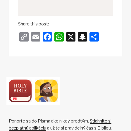
Share this post:
C
E
F
W
X
S
S
o
m
a
h
n
h
p
ail
c
at
a
ar
y
e
s
p
e
Li
b
A
c
n
o
p
h
k
o
p
at
k
Ponorte sa do Písma ako nikdy predtým.
Stiahnite si
bezplatnú aplikáciu
a užite si pravidelný čas s Bibliou,