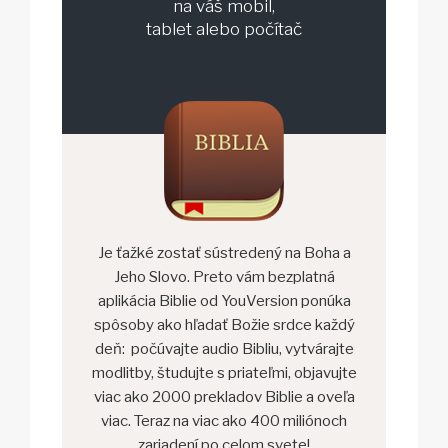
na váš mobil,
tablet alebo počítač
Je ťažké zostať sústredený na Boha a
Jeho Slovo. Preto vám bezplatná
aplikácia Biblie od YouVersion ponúka
spôsoby ako hľadať Božie srdce každý
deň: počúvajte audio Bibliu, vytvárajte
modlitby, študujte s priateľmi, objavujte
viac ako 2000 prekladov Biblie a oveľa
viac. Teraz na viac ako 400 miliónoch
zariadení po celom svete!