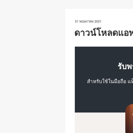
n
o
p
k
o
p
เขียน
31 พฤษภาคม 2021
k
วัน
ดาวน์โหลดแอพพร
ที่
รับพ
สำหรับใช้ในมือถือ แ