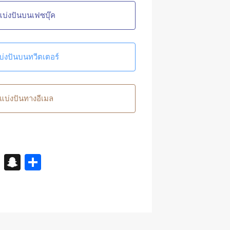
แบ่งปันบนเฟซบุ๊ค
บ่งปันบนทวีตเตอร์
แบ่งปันทางอีเมล
X
S
S
n
h
a
ar
p
e
c