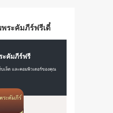
h
at
ะคัมภีร์ฟรีเดี๋
ระคัมภีร์ฟรี
ท็บเล็ต และคอมพิวเตอร์ของคุณ