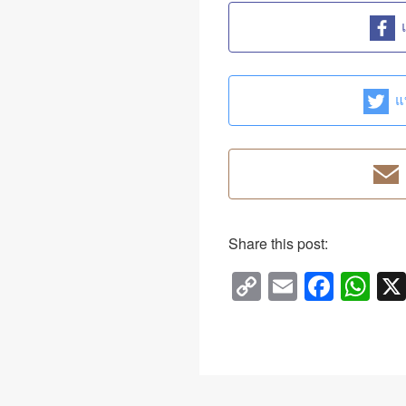
แ
Share this post:
C
E
F
W
o
m
a
h
p
ail
c
at
y
e
s
Li
b
A