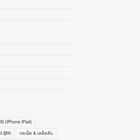
OS (iPhone iPad)
d @th
กลเม็ด & เคล็ดลับ