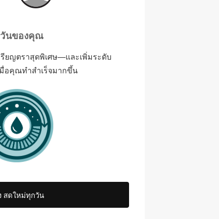
กวันของคุณ
หรียญตราสุดพิเศษ—และเพิ่มระดับ
ื่อคุณทำสำเร็จมากขึ้น
 สดใหม่ทุกวัน