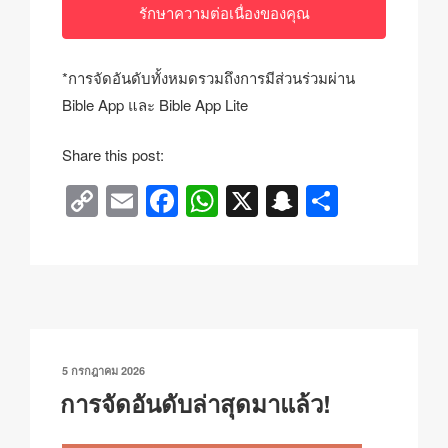
รักษาความต่อเนื่องของคุณ
*การจัดอันดับทั้งหมดรวมถึงการมีส่วนร่วมผ่าน
Bible App และ Bible App Lite
Share this post:
C
E
F
W
X
S
S
o
m
a
h
n
h
p
ail
c
at
a
ar
y
e
s
p
e
Li
b
A
c
n
o
p
h
เขียน
5 กรกฎาคม 2026
k
o
p
at
วัน
การจัดอันดับล่าสุดมาแล้ว!
ที่
k