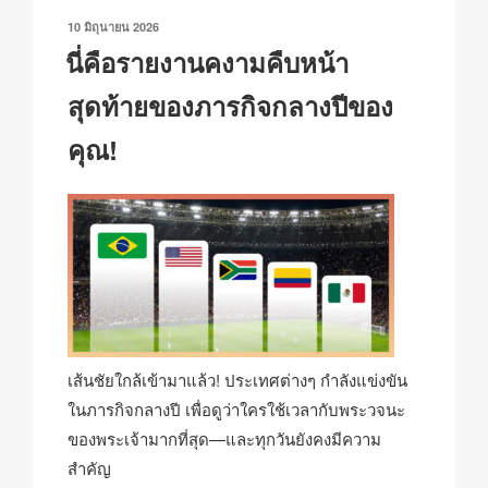
n
o
p
h
เขียน
10 มิถุนายน 2026
k
o
p
at
วัน
นี่คือรายงานคงามคืบหน้า
ที่
k
สุดท้ายของภารกิจกลางปีของ
คุณ!
เส้นชัยใกล้เข้ามาแล้ว! ประเทศต่างๆ กำลังแข่งขัน
ในภารกิจกลางปี เพื่อดูว่าใครใช้เวลากับพระวจนะ
ของพระเจ้ามากที่สุด—และทุกวันยังคงมีความ
สำคัญ