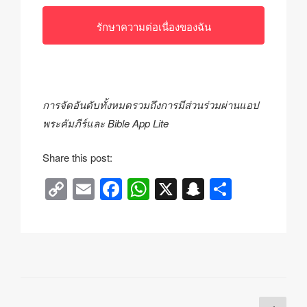
รักษาความต่อเนื่องของฉัน
การจัดอันดับทั้งหมดรวมถึงการมีส่วนร่วมผ่านแอป
พระคัมภีร์และ Bible App Lite
Share this post:
C
E
F
W
X
S
S
o
m
a
h
n
h
p
ail
c
at
a
ar
y
e
s
p
e
Li
b
A
c
n
o
p
h