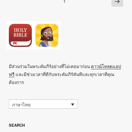
หน้า
Posts
หน้า
1
k
o
p
at
ต่อ
pagination
k
ไป
มีส่วนร่วมในพระคัมภีร์อย่างที่ไม่เคยมาก่อน
ดาวน์โหลดแอป
ฟรี
และมีช่วงเวลาที่ดีกับพระคัมภีร์ทันทีและทุกเวลาที่คุณ
ต้องการ
ภาษาไทย
SEARCH