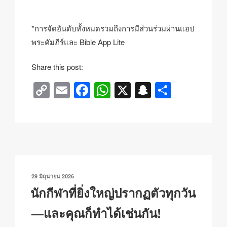
*การจัดอันดับทั้งหมดรวมถึงการมีส่วนร่วมผ่านแอป
พระคัมภีร์และ Bible App Lite
Share this post:
C
E
F
W
X
S
S
o
m
a
h
n
h
p
ail
c
at
a
ar
y
e
s
p
e
Li
b
A
c
n
o
p
h
เขียน
29 มิถุนายน 2026
k
o
p
at
วัน
นักกีฬาที่ยิ่งใหญ่ปรากฏตัวทุกวัน
ที่
k
—และคุณก็ทำได้เช่นกัน!