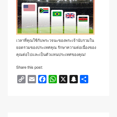
เวลาที่คุณใช้กับพระวจนะของพระเจ้านับรวมใน
ยอดรวมของประเทศคุณ รักษาความต่อเนื่องของ
คุณต่อไปและเป็นตัวแทนประเทศของคุณ!
Share this post:
C
E
F
W
X
S
S
o
m
a
h
n
h
p
ail
c
at
a
ar
y
e
s
p
e
Li
b
A
c