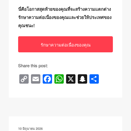
นี่คือโอกาสสุดท้ายของคุณที่จะสร้างความแตกต่าง
รักษาความต่อเนื่องของคุณและช่วยให้ประเทศของ
คุณชนะ!
รักษาความต่อเนื่องของคุณ
Share this post:
C
E
F
W
X
S
S
o
m
a
h
n
h
p
ail
c
at
a
ar
y
e
s
p
e
Li
b
A
c
n
o
p
h
เขียน
10 มิถุนายน 2026