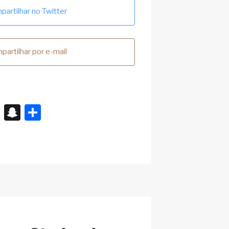
artilhar no Twitter
partilhar por e-mail
X
S
S
n
h
a
ar
p
e
c
h
at