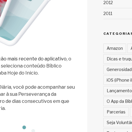
2012
2011
CATEGORIA
Amazon
ção mais recente do aplicativo
, o
Dicas e truq
 seleciona conteúdo Bíblico
Generosidad
ba Hoje do Inicio.
iOS (iPhone i
Diária, você pode acompanhar seu
Lançamento
nar à sua Perseverança da
ro de dias consecutivos em que
O App da Bíbl
ia.
Parcerias
Seja Voluntá