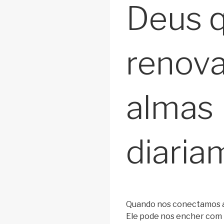
Deus 
renova
almas
diaria
Quando nos conectamos a 
Ele pode nos encher com m