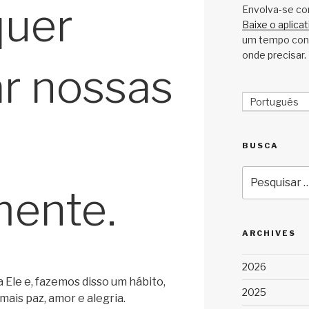
quer
Envolva-se co
Baixe o aplica
um tempo cons
onde precisar.
r nossas
Português
BUSCA
Pesquisar
por:
mente.
ARCHIVES
2026
Ele e, fazemos disso um hábito,
2025
ais paz, amor e alegria.