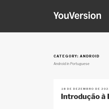
Pular
para
o
conteúdo
YOUVERSI
Seeking God every day.
CATEGORY:
ANDROID
Android in Portuguese
PUBLICADO
18 DE DEZEMBRO DE 202
EM
Introdução à