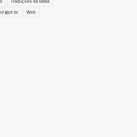
s
Traduções da Bíblia
ed @pt-br
Web