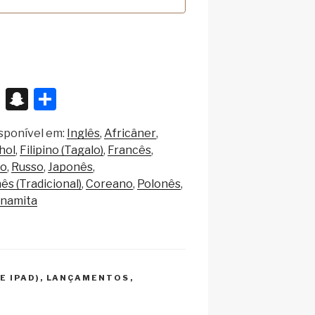
X
S
S
n
h
sponível em:
Inglês
Africâner
a
ar
hol
Filipino (Tagalo)
Francês
p
e
o
Russo
Japonês
c
ês (Tradicional)
Coreano
Polonês
tnamita
h
at
E IPAD)
,
LANÇAMENTOS
,