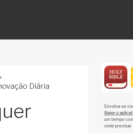
ON
2
novação Diária
quer
Envolva-se co
Baixe o aplica
um tempo cons
onde precisar.