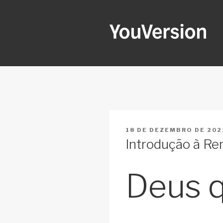
Pular
para
o
conteúdo
YOUVERSI
Seeking God every day.
PUBLICADO
18 DE DEZEMBRO DE 202
EM
Introdução à Re
Deus 