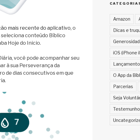
CATEGORIA
Amazon
ção mais recente do aplicativo
, o
Dicas e truq
 seleciona conteúdo Bíblico
Generosidad
ba Hoje do Inicio.
iOS (iPhone i
Diária, você pode acompanhar seu
Lançamento
nar à sua Perseverança da
ro de dias consecutivos em que
O App da Bíbl
ia.
Parcerias
Seja Voluntá
Testemunho
Uncategoriz