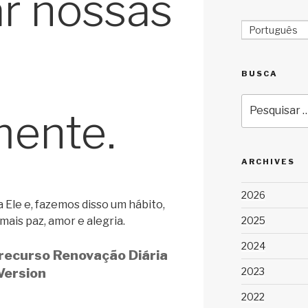
r nossas
Português
BUSCA
Pesquisar
mente.
por:
ARCHIVES
2026
Ele e, fazemos disso um hábito,
2025
ais paz, amor e alegria.
2024
 recurso Renovação Diária
Version
2023
2022