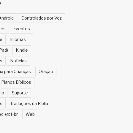
S
Android
Controlados por Voz
ues
Eventos
e
Idiomas
Pad)
Kindle
s
Notícias
ia para Crianças
Oração
Planos Bíblicos
rio
Suporte
s
Traduções da Bíblia
ed @pt-br
Web