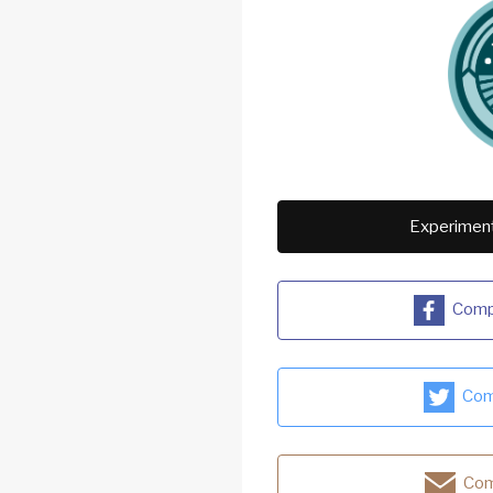
Experiment
Compa
Comp
Com