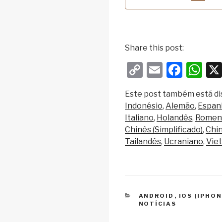
Share this post:
C
E
F
W
o
m
a
h
Este post também está di
p
ail
c
at
Indonésio
Alemão
Espan
y
e
s
Italiano
Holandês
Romen
Li
b
A
Chinês (Simplificado)
Chin
Tailandês
Ucraniano
Vie
n
o
p
k
o
p
k
CATEGORIAS
ANDROID
,
IOS (IPHON
NOTÍCIAS