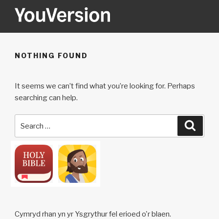
Skip
to
content
YOUVERSION
Seeking God every day.
NOTHING FOUND
It seems we can’t find what you’re looking for. Perhaps
searching can help.
Search
Searc
for:
Cymryd rhan yn yr Ysgrythur fel erioed o'r blaen.