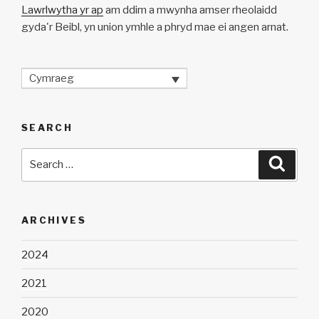
Lawrlwytha yr ap
am ddim a mwynha amser rheolaidd
gyda'r Beibl, yn union ymhle a phryd mae ei angen arnat.
Cymraeg
SEARCH
Search
Searc
for:
ARCHIVES
2024
2021
2020