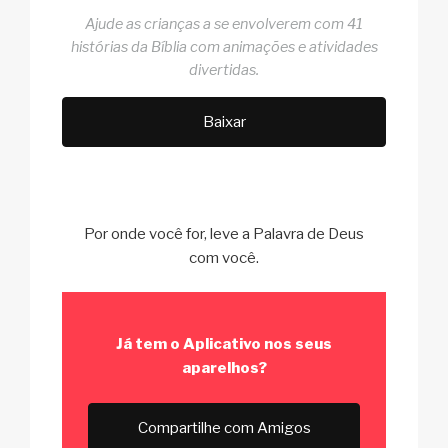
Ajude as crianças a se envolverem com 41
histórias da Bíblia com animações e atividades
divertidas.
Baixar
Por onde você for, leve a Palavra de Deus
com você.
Já tem o Aplicativo
nos seus
aparelhos?
Compartilhe com Amigos