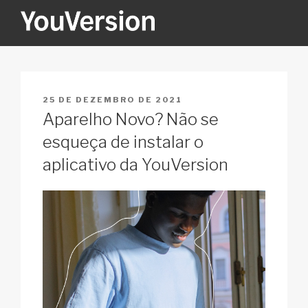
Pular
para
o
YOUVERSION
Seeking God every day.
conteúdo
PUBLICADO
25 DE DEZEMBRO DE 2021
EM
Aparelho Novo? Não se
esqueça de instalar o
aplicativo da YouVersion