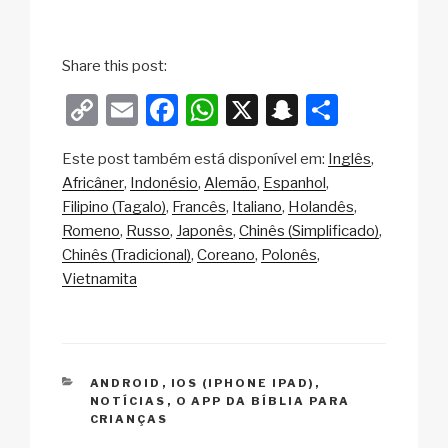
Share this post:
C
E
F
W
X
S
S
o
m
a
h
n
h
Este post também está disponível em:
Inglês
p
ail
c
at
a
ar
Africâner
Indonésio
Alemão
Espanhol
y
e
s
p
e
Filipino (Tagalo)
Francês
Italiano
Holandês
Li
b
A
c
Romeno
Russo
Japonês
Chinês (Simplificado)
Chinês (Tradicional)
Coreano
Polonês
n
o
p
h
Vietnamita
k
o
p
at
k
CATEGORIAS
ANDROID
,
IOS (IPHONE IPAD)
,
NOTÍCIAS
,
O APP DA BÍBLIA PARA
CRIANÇAS