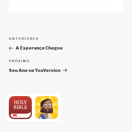
Navegação
Post
ANTERIORES
de
anterior
A Esperança Chegou
Post
Próximo
PRÓXIMO
post
Seu Ano na YouVersion