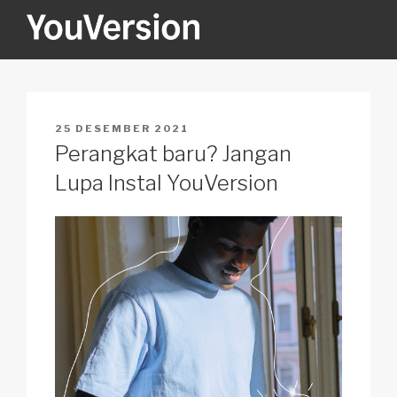
Skip
to
content
YOUVERSION
Seeking God every day.
POSTED
25 DESEMBER 2021
ON
Perangkat baru? Jangan
Lupa Instal YouVersion