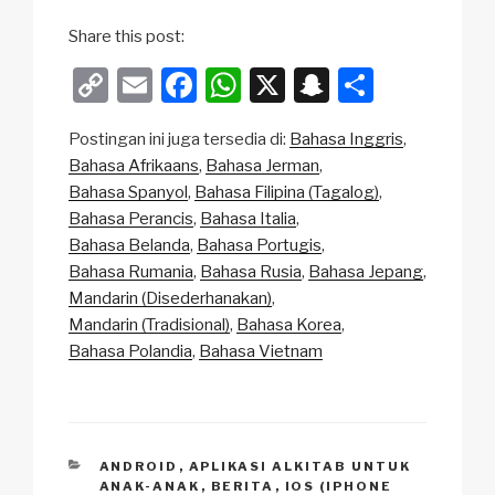
Share this post:
C
E
F
W
X
S
S
o
m
a
h
n
h
Postingan ini juga tersedia di:
Bahasa Inggris
p
ail
c
at
a
ar
Bahasa Afrikaans
Bahasa Jerman
y
e
s
p
e
Bahasa Spanyol
Bahasa Filipina (Tagalog)
Li
b
A
c
Bahasa Perancis
Bahasa Italia
Bahasa Belanda
Bahasa Portugis
n
o
p
h
Bahasa Rumania
Bahasa Rusia
Bahasa Jepang
k
o
p
at
Mandarin (Disederhanakan)
k
Mandarin (Tradisional)
Bahasa Korea
Bahasa Polandia
Bahasa Vietnam
CATEGORIES
ANDROID
,
APLIKASI ALKITAB UNTUK
ANAK-ANAK
,
BERITA
,
IOS (IPHONE