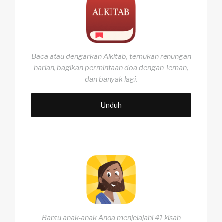
Baca atau dengarkan Alkitab, temukan renungan
harian, bagikan permintaan doa dengan Teman,
dan banyak lagi.
Unduh
Bantu anak-anak Anda menjelajahi 41 kisah