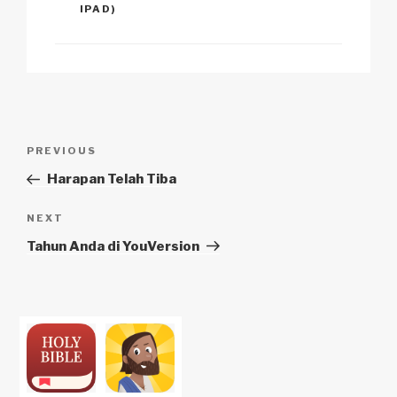
IPAD)
Navigasi
Previous
PREVIOUS
pos
Post
Harapan Telah Tiba
Next
NEXT
Post
Tahun Anda di YouVersion