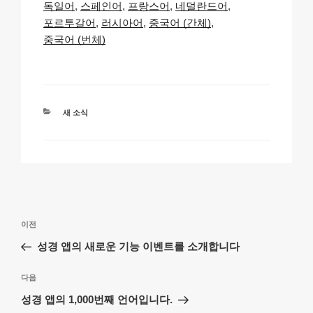
독일어
스페인어
프랑스어
네덜란드어
y
e
s
p
e
포르투갈어
러시아어
중국어 (간체)
Li
b
A
c
중국어 (번체)
n
o
p
h
k
o
p
at
k
카
새 소식
테
고
리
글
이
이전
탐
전
성경 앱의 새로운 기능 이벤트를 소개합니다
색
글
다
다음
음
성경 앱의 1,000번째 언어입니다.
글