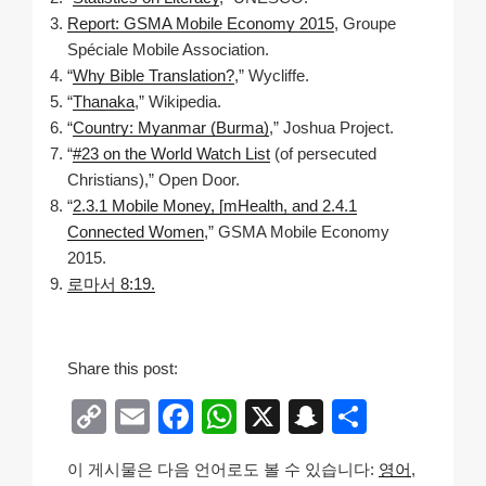
Report: GSMA Mobile Economy 2015
, Groupe
Spéciale Mobile Association.
“
Why Bible Translation?
,” Wycliffe.
“
Thanaka
,” Wikipedia.
“
Country: Myanmar (Burma)
,” Joshua Project.
“
#23 on the World Watch List
(of persecuted
Christians),” Open Door.
“
2.3.1 Mobile Money, [mHealth, and 2.4.1
Connected Women
,” GSMA Mobile Economy
2015.
로마서 8:19.
Share this post:
C
E
F
W
X
S
S
o
m
a
h
n
h
이 게시물은 다음 언어로도 볼 수 있습니다:
영어
p
ail
c
at
a
ar