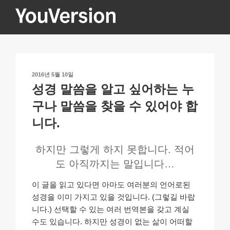
콘
텐
츠
YOUVERSION
Seeking God every day.
로
바
로
작
2016년 5월 10일
가
성
성경 말씀을 알고 싶어하는 누
기
일
자
구나 말씀을 찾을 수 있어야 합
니다.
하지만 그렇게 하지 못합니다. 적어
도 아직까지는 말입니다…
이 글을 읽고 있다면 아마도 여러분의 언어로된
성경을 이미 가지고 있을 것입니다. (그렇길 바랍
니다.) 선택할 수 있는 여러 번역본을 갖고 계실
수도 있습니다. 하지만 성경이 없는 삶이 어떠할