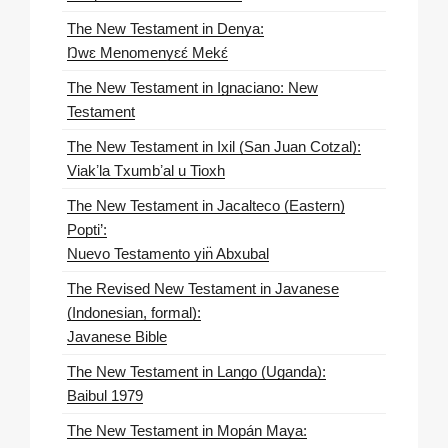
The New Testament in Denya:
Ŋwɛ Menomenyɛɛ́ Mekɛ́
The New Testament in Ignaciano: New
Testament
The New Testament in Ixil (San Juan Cotzal):
Viakʼla Txumbʼal u Tioxh
The New Testament in Jacalteco (Eastern)
Popti’:
Nuevo Testamento yin̈ Abxubal
The Revised New Testament in Javanese
(Indonesian, formal):
Javanese Bible
The New Testament in Lango (Uganda):
Baibul 1979
The New Testament in Mopán Maya: