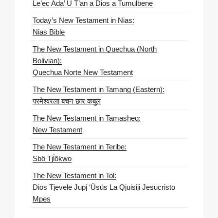
Le’ec Ada’ U T’an a Dios a Tumulbene
Today’s New Testament in Nias:
Nias Bible
The New Testament in Quechua (North
Bolivian):
Quechua Norte New Testament
The New Testament in Tamang (Eastern):
परमेश्वरला बचन छार कबुल
The New Testament in Tamasheq:
New Testament
The New Testament in Teribe:
Sbö Tjl̈õkwo
The New Testament in Tol:
Dios Tjevele Jupj ‘Üsüs La Qjuisiji Jesucristo
Mpes