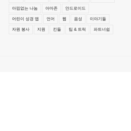
아낌없는 나눔
아마존
안드로이드
어린이 성경 앱
언어
웹
음성
이야기들
자원 봉사
지원
킨들
팁 & 트릭
파트너쉽