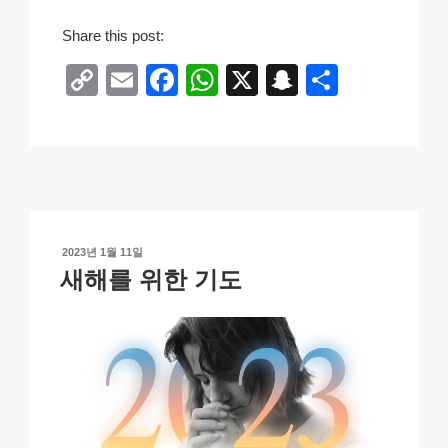
Share this post:
C
E
F
W
X
S
S
o
m
a
h
n
h
p
ail
c
at
a
ar
y
e
s
p
e
Li
b
A
c
n
o
p
h
작
2023년 1월 11일
k
o
p
at
성
새해를 위한 기도
일
k
자