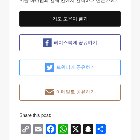
지금 하나님의 임재 안에서 안식하고 싶은가요?
기도 도우미 열기
페이스북에 공유하기
트위터에 공유하기
이메일로 공유하기
Share this post:
C
E
F
W
X
S
S
o
m
a
h
n
h