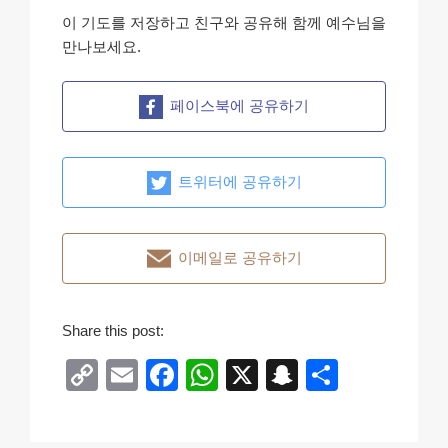
이 기도를 저장하고 친구와 공유해 함께 예수님을
만나보세요.
페이스북에 공유하기
트위터에 공유하기
이메일로 공유하기
Share this post:
C
E
F
W
X
S
S
o
m
a
h
n
h
p
ail
c
at
a
ar