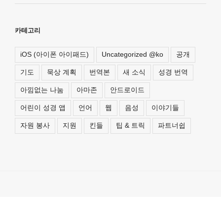
카테고리
iOS (아이폰 아이패드)
Uncategorized @ko
공개
기도
묵상 계획
번역본
새 소식
성경 번역
아낌없는 나눔
아마존
안드로이드
어린이 성경 앱
언어
웹
음성
이야기들
자원 봉사
지원
킨들
팁 & 트릭
파트너쉽