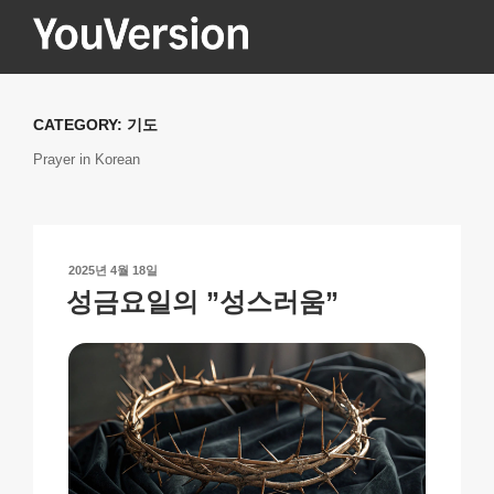
콘
텐
츠
YOUVERSION
Seeking God every day.
로
바
CATEGORY:
기도
로
Prayer in Korean
가
기
작
2025년 4월 18일
성
성금요일의 ”성스러움”
일
자