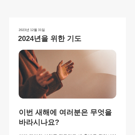
y
e
s
p
e
Li
b
A
c
n
o
p
h
작
2023년 12월 31일
k
o
p
at
성
2024년을 위한 기도
일
k
자
이번 새해에 여러분은 무엇을
바라시나요?