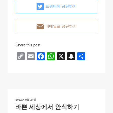
트위터에 공유하기
이메일로 공유하기
Share this post:
C
E
F
W
X
S
S
o
m
a
h
n
h
p
ail
c
at
a
ar
y
e
s
p
e
Li
b
A
c
n
o
p
h
작
2022년 9월 24일
k
o
p
at
성
바쁜 세상에서 안식하기
일
k