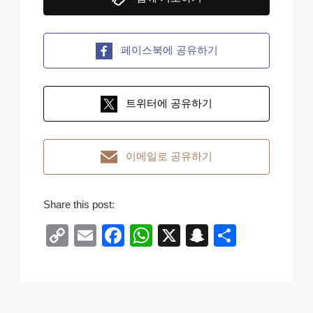
페이스북에 공유하기
트위터에 공유하기
이메일로 공유하기
Share this post:
C
E
F
W
X
S
S
o
m
a
h
n
h
p
ail
c
at
a
ar
y
e
s
p
e