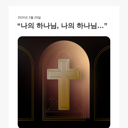
Li
b
A
c
n
o
p
h
작
2024년 3월 29일
k
o
p
at
성
“나의 하나님, 나의 하나님…”
일
k
자