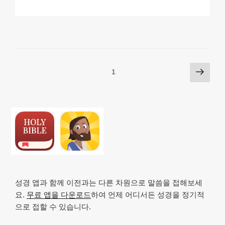
p
ail
c
at
a
ar
y
e
s
p
e
Li
b
A
c
n
o
p
h
Posts
다
페이지
1
k
o
p
at
음
pagination
k
쪽
성경 앱과 함께 이전과는 다른 차원으로 말씀을 접해보세
요.
무료 앱을 다운로드
하여 언제 어디서든 성경을 정기적
으로 접할 수 있습니다.