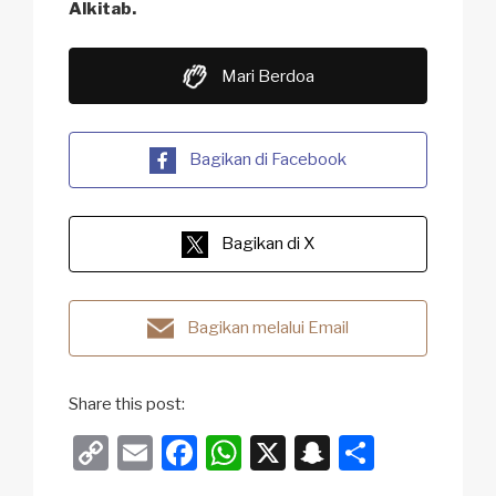
Alkitab.
Mari Berdoa
Bagikan di Facebook
Bagikan di X
Bagikan melalui Email
Share this post:
C
E
F
W
X
S
S
o
m
a
h
n
h