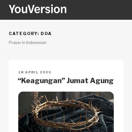
Skip
to
content
YOUVERSION
Seeking God every day.
CATEGORY:
DOA
Prayer in Indonesian
POSTED
18 APRIL 2025
ON
“Keagungan” Jumat Agung