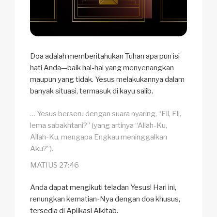
Doa adalah memberitahukan Tuhan apa pun isi
hati Anda—baik hal-hal yang menyenangkan
maupun yang tidak. Yesus melakukannya dalam
banyak situasi, termasuk di kayu salib.
… Yesus berseru dengan suara nyaring, “Eli, Eli,
lema sabakhtani?” (yang artinya “Allah-Ku,
Allah-Ku, mengapa Engkau meninggalkan
Aku?”).
MATIUS 27:46
Anda dapat mengikuti teladan Yesus! Hari ini,
renungkan kematian-Nya dengan doa khusus,
tersedia di Aplikasi Alkitab.