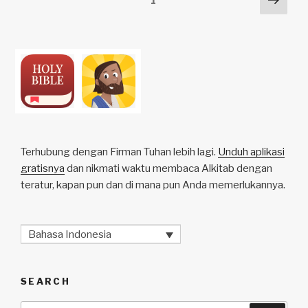
Page
1
k
o
p
at
pag
pagination
k
Terhubung dengan Firman Tuhan lebih lagi.
Unduh aplikasi
gratisnya
dan nikmati waktu membaca Alkitab dengan
teratur, kapan pun dan di mana pun Anda memerlukannya.
Bahasa Indonesia
SEARCH