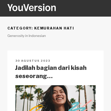
Skip
to
content
YOUVERSION
Seeking God every day.
CATEGORY:
KEMURAHAN HATI
Generosity in Indonesian
POSTED
30 AGUSTUS 2023
ON
Jadilah bagian dari kisah
seseorang…