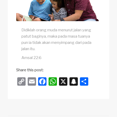
Didiklah orang muda menurut jalan yang
patut baginya, maka pada masa tuanya
pun ia tidak akan menyimpang dari pada
jalan itu.
Amsal 22:6
Share this post:
C
E
F
W
X
S
S
o
m
a
h
n
h
p
ail
c
at
a
ar
y
e
s
p
e
Li
b
A
c