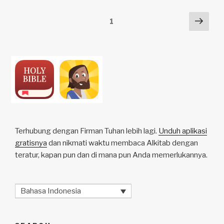
n
o
p
h
Posts
Next
Page
1
k
o
p
at
pag
pagination
k
Terhubung dengan Firman Tuhan lebih lagi.
Unduh aplikasi
gratisnya
dan nikmati waktu membaca Alkitab dengan
teratur, kapan pun dan di mana pun Anda memerlukannya.
Bahasa Indonesia