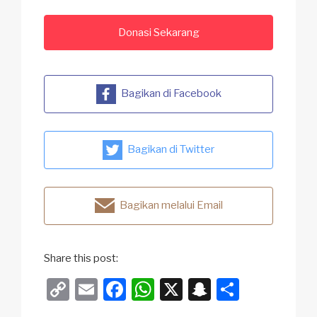
Donasi Sekarang
Bagikan di Facebook
Bagikan di Twitter
Bagikan melalui Email
Share this post:
C
E
F
W
X
S
S
o
m
a
h
n
h