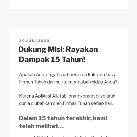
p
ail
c
at
a
ar
y
e
s
p
e
Li
b
A
c
n
o
p
h
POSTED
20 JULI 2023
k
o
p
at
ON
Dukung Misi: Rayakan
k
Dampak 15 Tahun!
Apakah Anda ingat saat pertama kali membaca
Firman Tuhan dan hal itu mengubah hidup Anda?
Karena Aplikasi Alkitab, orang-orang di seluruh
dunia diubahkan oleh Firman Tuhan setiap hari.
Dalam 15 tahun terakhir, kami
telah melihat…