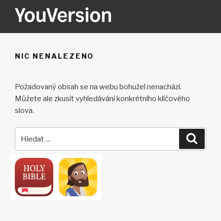
Přejít
k
obsahu
YOUVERSION
Seeking God every day.
webu
NIC NENALEZENO
Požadovaný obsah se na webu bohužel nenachází.
Můžete ale zkusit vyhledávání konkrétního klíčového
slova.
Hledat:
Hledán