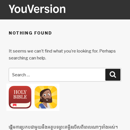
Skip
to
content
YOUVERSION
Seeking God every day.
NOTHING FOUND
It seems we can’t find what you’re looking for. Perhaps
searching can help.
Search
Searc
for:
ផ្ដើមការប្រកបជាមួយនឹងអត្ថបទព្រះគម្ពីរលើសពីពេលណាៗទាំងអស់។