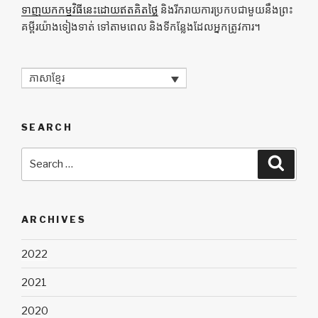
ទាញយកកម្មវិធីនេះដោយឥតគិតថ្លៃ
និងរីករាយការប្រកបជាមួយនឹងព្រះ
គម្ពីរយ៉ាងទៀងទាត់ ទៅតាមពេល និងទីកន្លែងដែលអ្នកត្រូវការ។
ភាសាខ្មែរ
SEARCH
Search
Searc
for:
ARCHIVES
2022
2021
2020