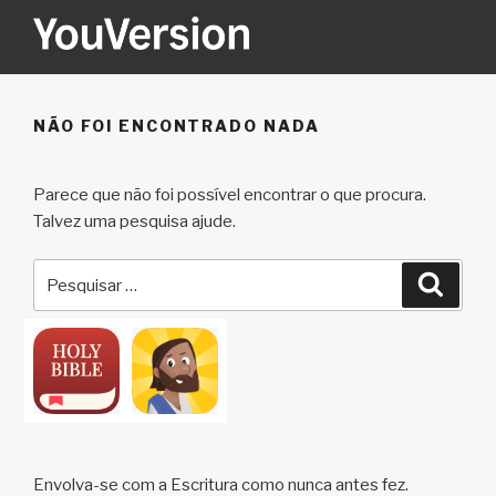
Saltar
para
o
YOUVERSION
Seeking God every day.
conteúdo
NÃO FOI ENCONTRADO NADA
Parece que não foi possível encontrar o que procura.
Talvez uma pesquisa ajude.
Pesquisar
Pesqu
por:
Envolva-se com a Escritura como nunca antes fez.