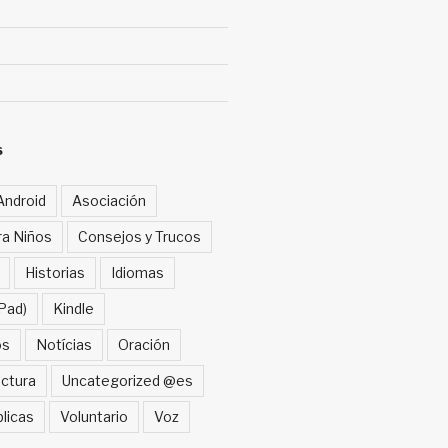
S
Android
Asociación
ra Niños
Consejos y Trucos
Historias
Idiomas
Pad)
Kindle
os
Notícias
Oración
ctura
Uncategorized @es
blicas
Voluntario
Voz