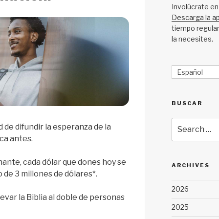
Involúcrate en
Descarga la ap
tiempo regular
la necesites.
Español
BUSCAR
Search
 de difundir la esperanza de la
for:
ca antes.
ante, cada dólar que dones hoy se
ARCHIVES
 de 3 millones de dólares*.
2026
levar la Biblia al doble de personas
2025