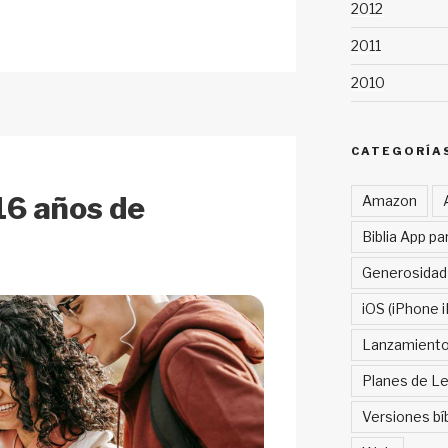
n
h
2012
a
ar
2011
p
e
2010
c
h
at
CATEGORÍA
16 años de
Amazon
Biblia App pa
Generosidad
iOS (iPhone i
Lanzamient
Planes de Le
Versiones bí