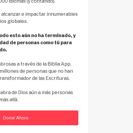
00 idiomas (y contando).
ra alcanzar e impactar innumerables
rios globales.
todo esto aún no ha terminado, y
idad de personas como tú para
do.
rosas a través de la Biblia App,
 millones de personas que no han
ansformador de las Escrituras.
labra de Dios aún a más personas
́s allá.
Donar Ahora