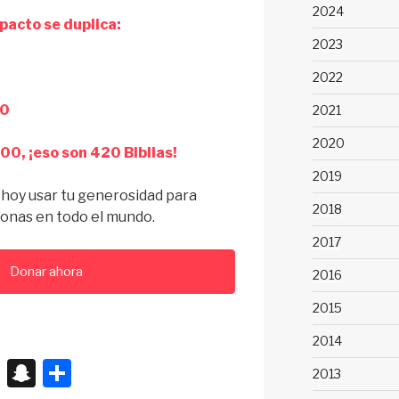
2024
pacto se duplica:
2023
2022
00
2021
2020
00, ¡eso son 420 Biblias!
2019
hoy usar tu generosidad para
2018
rsonas en todo el mundo.
2017
Donar ahora
2016
2015
2014
X
S
S
2013