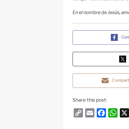
En el nombre de Jesús, ame
Com
Comparti
Share this post:
C
E
F
W
o
m
a
h