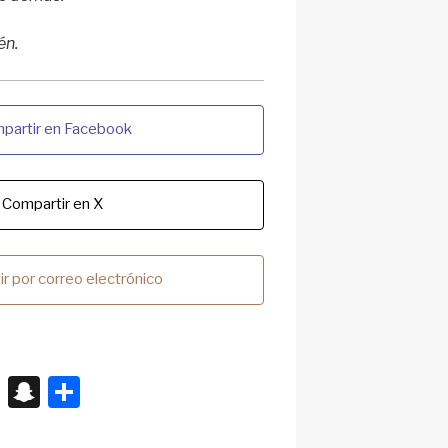
́n.
partir en Facebook
Compartir en X
r por correo electrónico
X
S
S
n
h