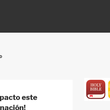
ON
D
mpacto este
nación!