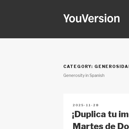
Skip
to
content
YOUVERSI
Seeking God every day.
CATEGORY:
GENEROSIDA
Generosity in Spanish
POSTED
2025-11-28
ON
¡Duplica tu i
Martes de Do