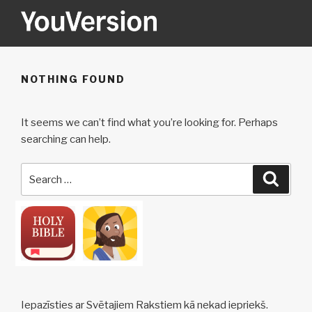
Skip
to
content
YOUVERSION
Seeking God every day.
NOTHING FOUND
It seems we can’t find what you’re looking for. Perhaps
searching can help.
Search
Searc
for:
Iepazīsties ar Svētajiem Rakstiem kā nekad iepriekš.