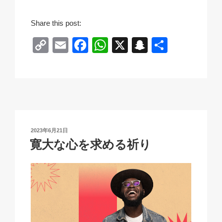
Share this post:
C
E
F
W
X
S
共
o
m
a
h
n
有
p
ail
c
at
a
y
e
s
p
Li
b
A
c
n
o
p
h
投
2023年6月21日
k
o
p
at
稿
寛大な心を求める祈り
日:
k