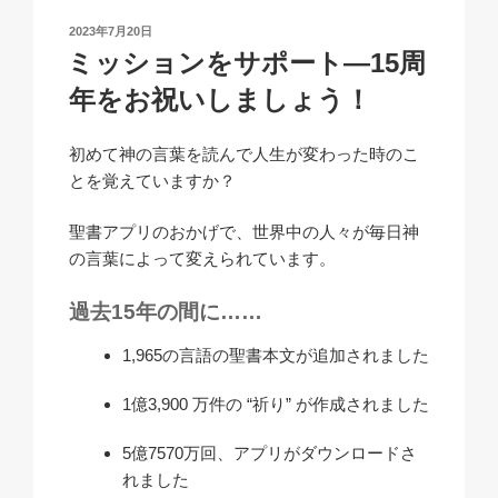
n
o
p
h
投
2023年7月20日
k
o
p
at
稿
ミッションをサポート―15周
日:
k
年をお祝いしましょう！
初めて神の言葉を読んで人生が変わった時のこ
とを覚えていますか？
聖書アプリのおかげで、世界中の人々が毎日神
の言葉によって変えられています。
過去15年の間に……
1,965の言語の聖書本文が追加されました
1億3,900 万件の “祈り” が作成されました
5億7570万回、アプリがダウンロードさ
れました