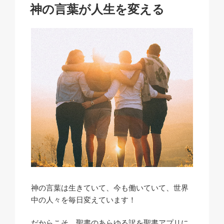
k
o
p
at
稿
神の言葉が人生を変える
日:
k
神の言葉は生きていて、今も働いていて、世界
中の人々を毎日変えています！
だからこそ、聖書の
あらゆる
訳を聖書アプリに