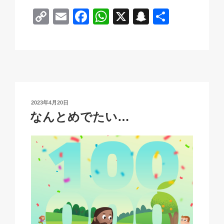
C
E
F
W
X
S
共
o
m
a
h
n
有
p
ail
c
at
a
y
e
s
p
Li
b
A
c
n
o
p
h
投
2023年4月20日
k
o
p
at
稿
なんとめでたい…
日:
k