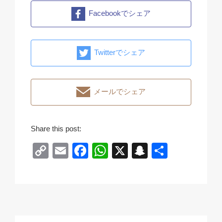
Facebookでシェア
Twitterでシェア
メールでシェア
Share this post:
C
E
F
W
X
S
共
o
m
a
h
n
有
p
ail
c
at
a
y
e
s
p
Li
b
A
c