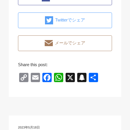
Twitterでシェア
メールでシェア
Share this post:
C
E
F
W
X
S
共
o
m
a
h
n
有
p
ail
c
at
a
y
e
s
p
Li
b
A
c
n
o
p
h
投
2023年5月18日