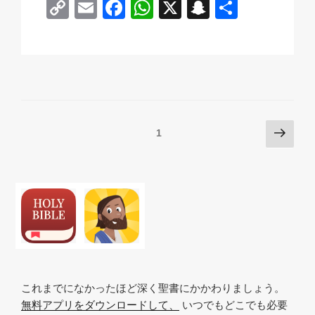
C
E
F
W
X
S
共
o
m
a
h
n
有
p
ail
c
at
a
y
e
s
p
Li
b
A
c
n
o
p
h
Posts
次
ページ
1
k
o
p
at
の
pagination
k
ペ
ー
ジ
これまでになかったほど深く聖書にかかわりましょう。
無料アプリをダウンロードして、
いつでもどこでも必要