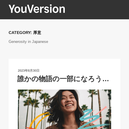
コ
ン
テ
YOUVERSION
Seeking God every day.
ン
ツ
CATEGORY:
厚意
へ
Generosity in Japanese
ス
キ
ッ
プ
投
2023年8月30日
稿
誰かの物語の一部になろう…
日: