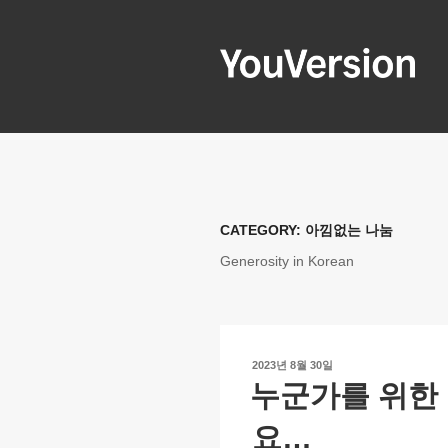
콘
텐
츠
로
YOUVERSIO
Seeking God every day.
바
로
가
기
CATEGORY:
아낌없는 나눔
Generosity in Korean
작
2023년 8월 30일
성
누군가를 위한
일
자
요…