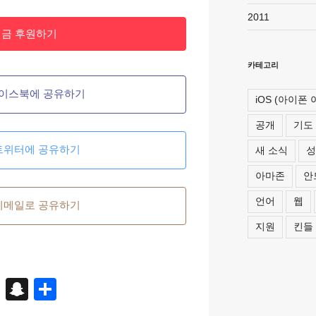
2011
지금 후원하기
카테고리
이스북에 공유하기
iOS (아이폰
공개
기도
트위터에 공유하기
새 소식
성
아마존
안
언어
웹
이메일로 공유하기
지원
킨들
X
S
S
n
h