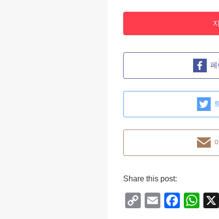
페
Share this post:
C
E
F
W
o
m
a
h