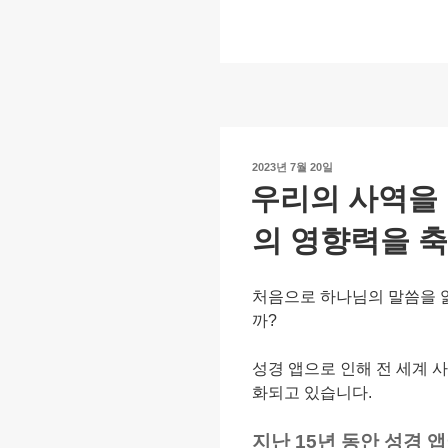
p
ail
c
at
y
e
s
Li
b
A
n
o
p
k
o
p
작
2023년 7월 20일
k
성
우리의 사역을 
일
자
의 영향력을 
처음으로 하나님의 말씀을 
까?
성경 앱으로 인해 전 세계 
화되고 있습니다.
지난 15년 동안 성경 