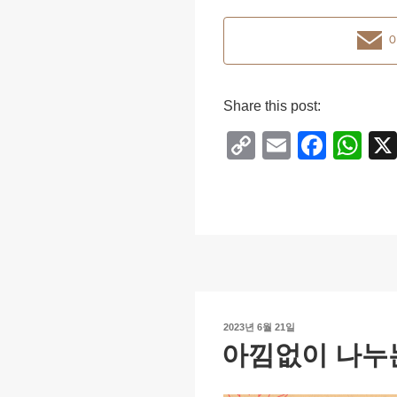
Share this post:
C
E
F
W
o
m
a
h
p
ail
c
at
y
e
s
Li
b
A
n
o
p
k
o
p
작
2023년 6월 21일
k
성
아낌없이 나누
일
자