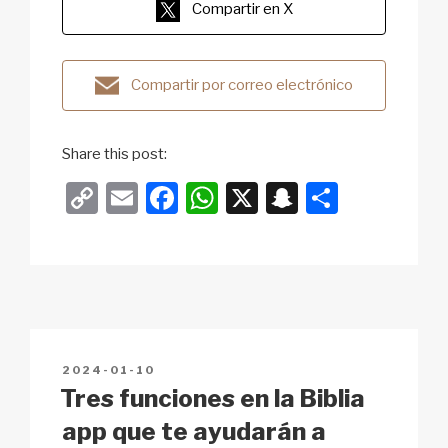
Compartir en X
Compartir por correo electrónico
Share this post:
C
E
F
W
X
S
S
o
m
a
h
n
h
p
ail
c
at
a
ar
y
e
s
p
e
Li
b
A
c
n
o
p
h
POSTED
2024-01-10
k
o
p
at
ON
Tres funciones en la Biblia
k
app que te ayudarán a