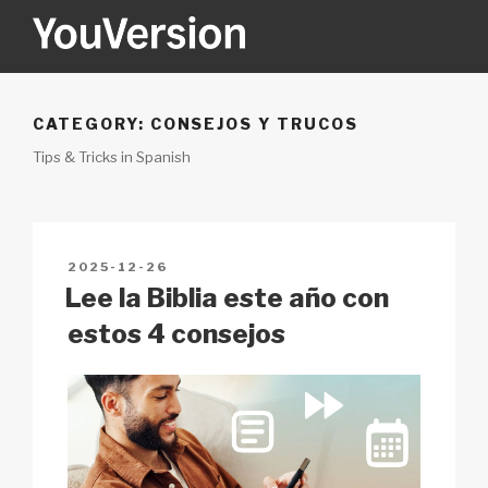
Skip
to
content
YOUVERSION
Seeking God every day.
CATEGORY:
CONSEJOS Y TRUCOS
Tips & Tricks in Spanish
POSTED
2025-12-26
ON
Lee la Biblia este año con
estos 4 consejos