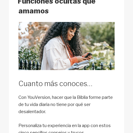
Funciones ocultas que
k
amamos
Cuanto más conoces…
Con YouVersion, hacer que la Biblia forme parte
de tu vida diaria no tiene por qué ser
desalentador.
Personaliza tu experiencia en la app con estos
cinco sencillos consejos y trucos.