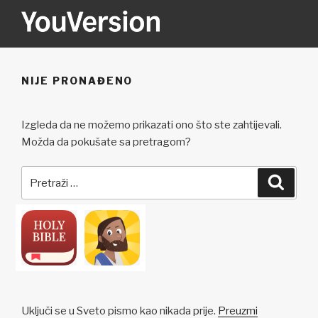
Preskoči
na
sadržaj
YOUVERSION
Seeking God every day.
NIJE PRONAĐENO
Izgleda da ne možemo prikazati ono što ste zahtijevali.
Možda da pokušate sa pretragom?
Pretraži:
Pretra
Uključi se u Sveto pismo kao nikada prije.
Preuzmi