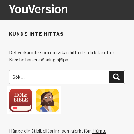
Hoppa
till
innehåll
YOUVERSION
Seeking God every day.
KUNDE INTE HITTAS
Det verkar inte som om vi kan hitta det du letar efter.
Kanske kan en sökning hjälpa.
Sök
Sök
efter:
Hänge dig åt bibelläsning som aldrig förr.
Hämta